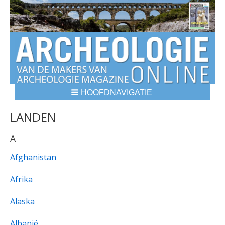
HOOFDNAVIGATIE
BREADCRUMBS
LANDEN
A
Afghanistan
Afrika
Alaska
Albanië