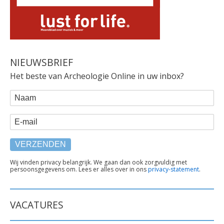
NIEUWSBRIEF
Het beste van Archeologie Online in uw inbox?
WEBFORM
Naam
E-mail
TEKST
Wij vinden privacy belangrijk. We gaan dan ook zorgvuldig met
persoonsgegevens om. Lees er alles over in ons
privacy-statement
.
ONDER
FORMULIER
VACATURES