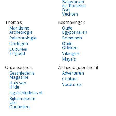
Batavorum
tot Romeins
Fort
Vechten
Thema's
Beschavingen
Maritieme
Oude
Archeologie
Egyptenaren
Paleontologie
Romeinen
Oorlogen
Oude
Grieken
Cultureel
Erfgoed
Vikingen
Maya's
Onze partners
Archeologieonline.nl
Geschiedenis
Adverteren
Magazine
Contact
Huis van
Vacatures
Hilde
Isgeschiedenis.nl
Rijksmuseum
van
Oudheden