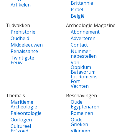
Brittannië
Artikelen
Israël
België
Tijdvakken
Archeologie Magazine
Prehistorie
Abonnement
Oudheid
Adverteren
Middeleeuwen
Contact
Renaissance
Nummer
nabestellen
Twintigste
Eeuw
Van
Oppidum
Batavorum
tot Romeins
Fort
Vechten
Thema's
Beschavingen
Maritieme
Oude
Archeologie
Egyptenaren
Paleontologie
Romeinen
Oorlogen
Oude
Grieken
Cultureel
Erfgoed
Vikingen