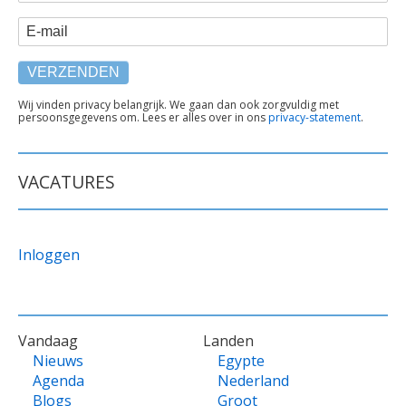
E-mail
TEKST
Wij vinden privacy belangrijk. We gaan dan ook zorgvuldig met
persoonsgegevens om. Lees er alles over in ons
privacy-statement
.
ONDER
FORMULIER
VACATURES
Inloggen
VOET
Vandaag
Landen
Nieuws
Egypte
Agenda
Nederland
Blogs
Groot