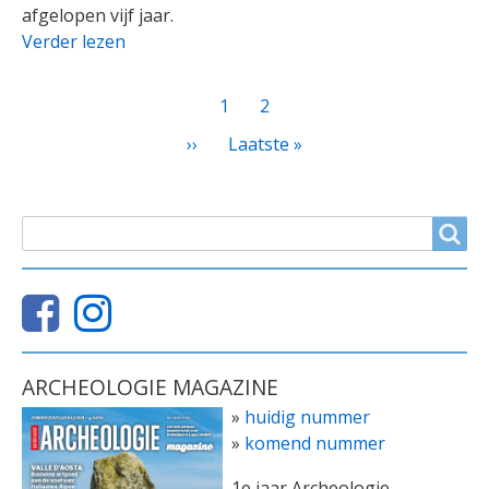
afgelopen vijf jaar.
Verder lezen
PAGINATIE
Huidige
1
Page
2
pagina
Volgende
››
Laatste
Laatste »
pagina
pagina
ZOEKVELD
Search
ARCHEOLOGIE MAGAZINE
»
huidig nummer
»
komend nummer
1e jaar Archeologie