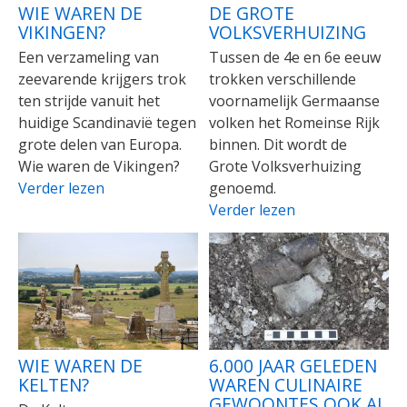
WIE WAREN DE
DE GROTE
VIKINGEN?
VOLKSVERHUIZING
Een verzameling van
Tussen de 4e en 6e eeuw
zeevarende krijgers trok
trokken verschillende
ten strijde vanuit het
voornamelijk Germaanse
huidige Scandinavië tegen
volken het Romeinse Rijk
grote delen van Europa.
binnen. Dit wordt de
Wie waren de Vikingen?
Grote Volksverhuizing
Verder lezen
genoemd.
Verder lezen
WIE WAREN DE
6.000 JAAR GELEDEN
KELTEN?
WAREN CULINAIRE
GEWOONTES OOK AL