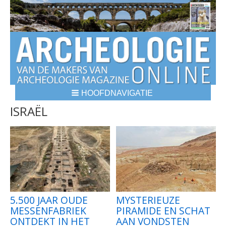
HOOFDNAVIGATIE
BREADCRUMBS
ISRAËL
5.500 JAAR OUDE
MYSTERIEUZE
MESSENFABRIEK
PIRAMIDE EN SCHAT
ONTDEKT IN HET
AAN VONDSTEN