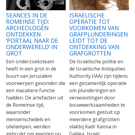
SEANCES IN DE
ISRAËLISCHE
ROMEINSE TIJD:
OPERATIE TOT
ARCHEOLOGEN
VOORKOMEN VAN
ONTDEKKEN
GRAFPLUNDERINGEN
‘PORTAAL NAAR DE
LEIDT TOT DE
ONDERWERELD’ IN
ONTDEKKING VAN
GROT
GRAFGROTTEN
Een onderzoeksteam
De Israëlische politie en
heeft in een grot in de
de Israëlische Antiquities
buurt van Jeruzalem
Authority (IAA) zijn tijdens
voorwerpen gevonden die
een gezamenlijk operatie
een macabere functie
om plunderingen en
hadden. De artefacten uit
verwoestingen door
de Romeinse tijd,
bouwwerkzaamheden te
waaronder
voorkomen gestuit op
mensenschedels en
meerdere grafgrotten
olielampen, werden
vlakbij Kadr Kanna in
gebruikt om geesten op
Galilea, Israël.