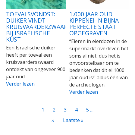
TOEVALSVONDST:
1.000 JAAR OUD
DUIKER VINDT
KIPPENEI IN BIJNA
KRUISVAARDERZWAARD
PERFECTE STAAT
BIJ ISRAËLISCHE
OPGEGRAVEN
KUST
“Eieren in eierdozen in de
Een Israëlische duiker
supermarkt overleven het
heeft per toeval een
soms al niet, dus het is
kruisvaarderszwaard
onvoorstelbaar om te
ontdekt van ongeveer 900
bedenken dat dit ei 1000
jaar oud.
jaar oud is!” aldus één van
Verder lezen
de archeologen.
Verder lezen
PAGINATIE
Huidige
1
Page
2
Page
3
Page
4
Page
5
…
pagina
Volgende
››
Laatste
Laatste »
pagina
pagina