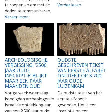
te roepen en om met de
Verder lezen
doden te communiceren.
Verder lezen
ARCHEOLOGISCHE
OUDSTE
VERGISSING: ‘2500
GESCHREVEN TEKST
JAAR OUDE
VAN EERSTE ALFABET
INSCRIPTIE’ BLIJKT
ONTDEKT OP 3.700
MAAR EEN PAAR
JAAR OUDE
MAANDEN OUD
LUIZENKAM
Vorige week woensdag
De oudste tekst van het
kondigden archeologen in
eerste alfabet is
Israel de ontdekking aan
gevonden. Het is een
van een 2.500 jaar oude
inscriptie op een