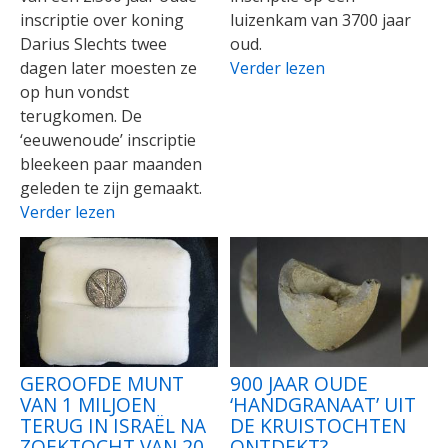
inscriptie over koning
luizenkam van 3700 jaar
Darius Slechts twee
oud.
dagen later moesten ze
Verder lezen
op hun vondst
terugkomen. De
‘eeuwenoude’ inscriptie
bleekeen paar maanden
geleden te zijn gemaakt.
Verder lezen
GEROOFDE MUNT
900 JAAR OUDE
VAN 1 MILJOEN
‘HANDGRANAAT’ UIT
TERUG IN ISRAËL NA
DE KRUISTOCHTEN
ZOEKTOCHT VAN 20
ONTDEKT?