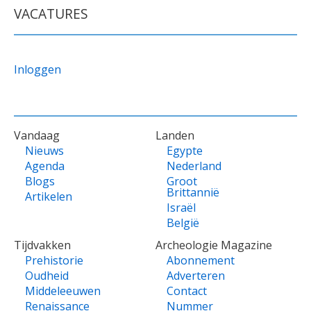
VACATURES
Inloggen
VOET
Vandaag
Landen
Nieuws
Egypte
Agenda
Nederland
Blogs
Groot
Brittannië
Artikelen
Israël
België
Tijdvakken
Archeologie Magazine
Prehistorie
Abonnement
Oudheid
Adverteren
Middeleeuwen
Contact
Renaissance
Nummer