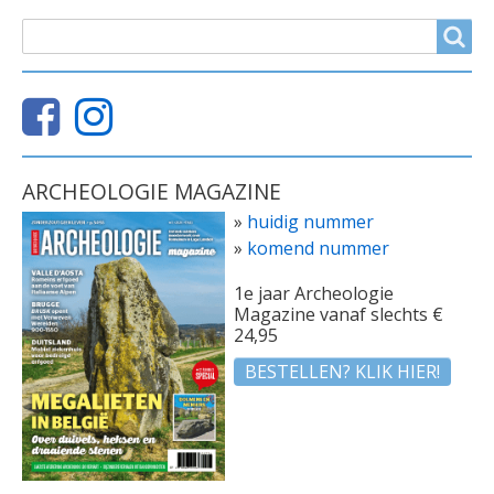
ZOEKVELD
Search
ARCHEOLOGIE MAGAZINE
»
huidig nummer
»
komend nummer
1e jaar Archeologie
Magazine vanaf slechts €
24,95
BESTELLEN? KLIK HIER!