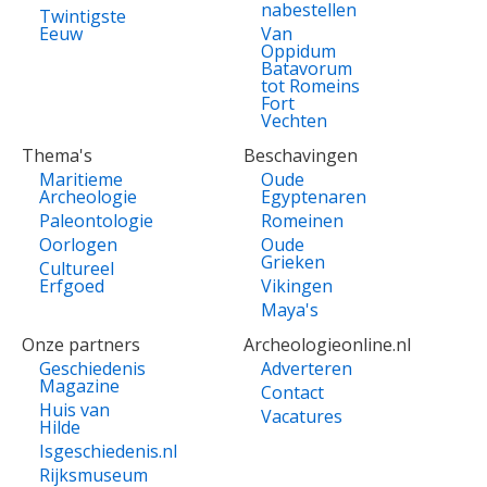
nabestellen
Twintigste
Eeuw
Van
Oppidum
Batavorum
tot Romeins
Fort
Vechten
Thema's
Beschavingen
Maritieme
Oude
Archeologie
Egyptenaren
Paleontologie
Romeinen
Oorlogen
Oude
Grieken
Cultureel
Erfgoed
Vikingen
Maya's
Onze partners
Archeologieonline.nl
Geschiedenis
Adverteren
Magazine
Contact
Huis van
Vacatures
Hilde
Isgeschiedenis.nl
Rijksmuseum