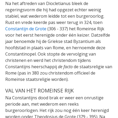
Na het aftreden van Diocletianus bleek de
regeringsvorm die hij had opgezet echter weinig
stabiel, wat wederom leidde tot een burgeroorlog.
Rust en vrede keerde pas weer terug in 324, toen
Constantijn de Grote
(306 - 337) het Romeinse Rijk
voor het eerst herenigde onder één keizer. Datzelfde
jaar benoemde hij de Griekse stad Byzantium als
hoofdstad in plaats van Rome, en hernoemde deze
Constantinopel. Ook stopte de vervolging van
christenen en werd het christendom tijdens
Constantijns heerschappij
de facto
de staatsreligie van
Rome (pas in 380 zou christendom officieel de
Romeinse staatsreligie worden).
VAL VAN HET ROMEINSE RIJK
Na Constantijns dood brak er weer een onrustige
periode aan, met wederom een reeks
burgeroorlogen. Het rijk zou nog één keer herenigd
worden onder Theodosius de Grote (379 - 395). Na