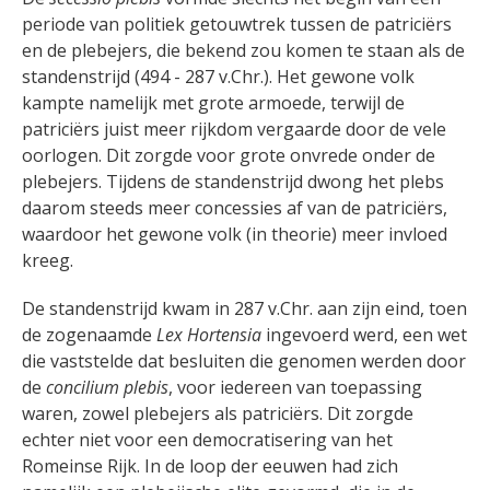
periode van politiek getouwtrek tussen de patriciërs
en de plebejers, die bekend zou komen te staan als de
standenstrijd (494 - 287 v.Chr.). Het gewone volk
kampte namelijk met grote armoede, terwijl de
patriciërs juist meer rijkdom vergaarde door de vele
oorlogen. Dit zorgde voor grote onvrede onder de
plebejers. Tijdens de standenstrijd dwong het plebs
daarom steeds meer concessies af van de patriciërs,
waardoor het gewone volk (in theorie) meer invloed
kreeg.
De standenstrijd kwam in 287 v.Chr. aan zijn eind
, toen
de zogenaamde
Lex Hortensia
ingevoerd werd, een wet
die vaststelde dat besluiten die genomen werden door
de
concilium plebis
,
voor iedereen van toepassing
waren, zowel plebejers als patriciërs.
Dit zorgde
echter niet voor een democratisering van het
Romeinse Rijk. In de loop der eeuwen had zich