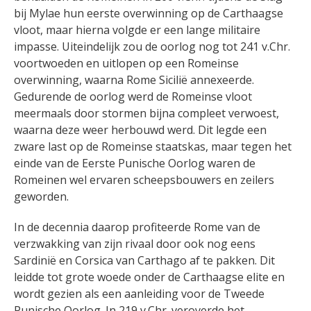
bij Mylae hun eerste overwinning op de Carthaagse
vloot, maar hierna volgde er een lange militaire
impasse. Uiteindelijk zou de oorlog nog tot 241 v.Chr.
voortwoeden en uitlopen op een Romeinse
overwinning, waarna Rome Sicilië annexeerde.
Gedurende de oorlog werd de Romeinse vloot
meermaals door stormen bijna compleet verwoest,
waarna deze weer herbouwd werd. Dit legde een
zware last op de Romeinse staatskas, maar tegen het
einde van de Eerste Punische Oorlog waren de
Romeinen wel ervaren scheepsbouwers en zeilers
geworden.
In de decennia daarop profiteerde Rome van de
verzwakking van zijn rivaal door ook nog eens
Sardinië en Corsica van Carthago af te pakken. Dit
leidde tot grote woede onder de Carthaagse elite en
wordt gezien als een aanleiding voor de Tweede
Punische Oorlog. In 219 v.Chr. veroverde het