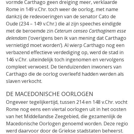
vormde Carthago geen dreiging meer, verklaarde
Rome in 149 v.Chr. toch weer de oorlog, met name
dankzij de redevoeringen van de senator Cato de
Oude (234 – 149 v.Chr.) die al zijn speeches eindigde
met de beroemde zin
Ceterum censeo Carthaginem esse
delendam
(‘overigens ben ik van mening dat Carthago
vernietigd moet worden’). Al wierp Carthago nog een
verbazend effectieve verdediging op, werd de stad in
146 v.Chr. uiteindelijk toch ingenomen en vervolgens
compleet verwoest. De tienduizenden inwoners van
Carthago die de oorlog overleefd hadden werden als
slaven verkocht.
DE MACEDONISCHE OORLOGEN
Ongeveer tegelijkertijd, tussen 214 en 148 v.Chr. vocht
Rome nog eens een viertal oorlogen uit in het oosten
van het Middellandse Zeegebied, die gezamenlijk de
Macedonische Oorlogen genoemd worden. Deze regio
werd daarvoor door de Griekse stadstaten beheerst.