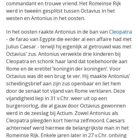
commandant en trouwe vriend. Het Romeinse Rijk
werd in tweeën gesplitst tussen Octavius in het
westen en Antonius in het oosten.
In het oosten raakte Antonius in de ban van
Cleopatra
- de farao van Egypte die eerder al een affaire had met
Julius Caesar - terwijl hij eigenlijk al getrouwd was met
Octavius’ zus. Antonius verwekte drie kinderen bij
Cleopatra en schonk haar land dat toebehoorde aan
Rome en de eretitel ‘koningin der koningen’. Voor
Octavius was dit een brug te ver. Hij maakte Antonius’
scheidingsbrief aan zijn zus openbaar en liet hem
door de senaat tot vijand van Rome verklaren. Deze
vijandigheid liep in 31 v.Chr. weer uit op een
burgeroorlog, die al gauw door Octavius gewonnen
werd in de zeeslag bij Actium. Zowel Antonius als
Cleopatra pleegden kort hierna zelfmoord. Caesars
achterneef werd hiermee de belangrijkste man in het
Romeinse Rijk. Enkele jaren later in 27 v.Chr. ontving