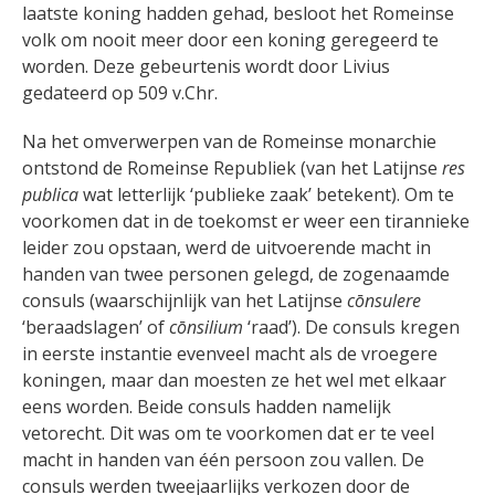
laatste koning hadden gehad, besloot het Romeinse
volk om nooit meer door een koning geregeerd te
worden.
Deze gebeurtenis wordt door Livius
gedateerd op 509 v.Chr.
Na het omverwerpen van de Romeinse monarchie
ontstond de Romeinse Republiek (van het Latijnse
res
publica
wat letterlijk ‘publieke zaak’ betekent). Om te
voorkomen dat in de toekomst er weer een tirannieke
leider zou opstaan, werd de uitvoerende macht in
handen van twee personen gelegd, de zogenaamde
consuls (waarschijnlijk van het Latijnse
cōnsulere
‘beraadslagen’ of
cōnsilium
‘raad’). De consuls kregen
in eerste instantie evenveel macht als de vroegere
koningen, maar dan moesten ze het wel met elkaar
eens worden. Beide consuls hadden namelijk
vetorecht. Dit was om te voorkomen dat er te veel
macht in handen van één persoon zou vallen.
De
consuls werden tweejaarlijks verkozen door de