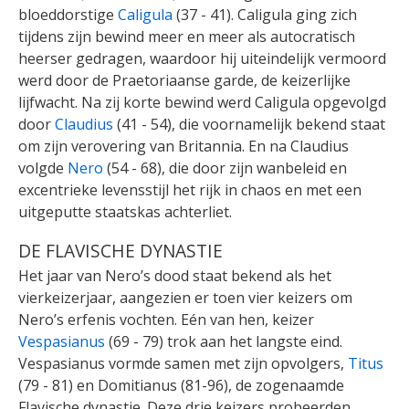
bloeddorstige
Caligula
(37 - 41). Caligula ging zich
tijdens zijn bewind meer en meer als autocratisch
heerser gedragen, waardoor hij uiteindelijk vermoord
werd door de Praetoriaanse garde, de keizerlijke
lijfwacht. Na zij korte bewind werd Caligula opgevolgd
door
Claudius
(41 - 54), die voornamelijk bekend staat
om zijn verovering van Britannia. En na Claudius
volgde
Nero
(54 - 68), die door zijn wanbeleid en
excentrieke levensstijl het rijk in chaos en met een
uitgeputte staatskas achterliet.
DE FLAVISCHE DYNASTIE
Het jaar van Nero’s dood staat bekend als het
vierkeizerjaar, aangezien er toen vier keizers om
Nero’s erfenis vochten. Eén van hen, keizer
Vespasianus
(69 - 79) trok aan het langste eind.
Vespasianus vormde samen met zijn opvolgers,
Titus
(79 - 81) en Domitianus (81-96), de zogenaamde
Flavische dynastie. Deze drie keizers probeerden