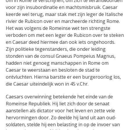
om in Rome te verschijnen, om zich te verantwoorden
voor zijn insubordinatie en machtsmisbruik. Caesar
keerde wel terug, maar stak met zijn leger de Italische
rivier de Rubicon over en marcheerde richting Rome.
Het was volgens de Romeinse wet ten strengste
verboden om met een leger de Rubicon over te steken
en Caesar deed hiermee dan ook iets ongehoords.
Zijn politieke tegenstanders, die onder leiding
stonden van de consul Gnaeus Pompeius Magnus,
hadden niet genoeg manschappen in Rome om
Caesar te weerstaan en besloten de stad te
ontvluchten. Hierna barstte er een burgeroorlog los,
die Caesar uiteindelijk won in 45 v.Chr.
Caesars overwinning betekende het einde van de
Romeinse Republiek
. Hij liet zich door de senaat
aanstellen als dictator voor het leven en zette vele
hervormingen door. Zo deelde hij land uit aan oud-
soldaten, stelde hij een belasting in op de invoer van