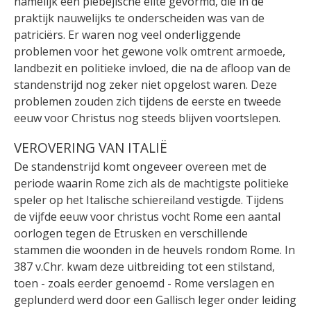
namelijk een plebejische elite gevormd, die in de
praktijk nauwelijks te onderscheiden was van de
patriciërs. Er waren nog veel onderliggende
problemen voor het gewone volk omtrent armoede,
landbezit en politieke invloed, die na de afloop van de
standenstrijd nog zeker niet opgelost waren
. Deze
problemen zouden zich tijdens de eerste en tweede
eeuw voor Christus nog steeds blijven voortslepen.
VEROVERING VAN ITALIË
De standenstrijd komt ongeveer overeen met de
periode waarin Rome zich als de machtigste politieke
speler op het Italische schiereiland vestigde. Tijdens
de vijfde eeuw voor christus vocht Rome een aantal
oorlogen tegen de Etrusken en verschillende
stammen die woonden in de heuvels rondom Rome
. In
387 v.Chr. kwam deze uitbreiding tot een stilstand,
toen - zoals eerder genoemd - Rome verslagen en
geplunderd werd door een Gallisch leger onder leiding