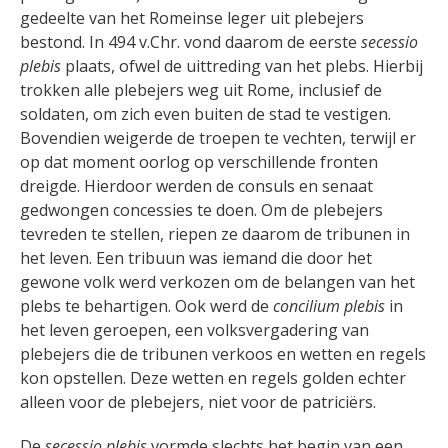
gedeelte van het Romeinse leger uit plebejers
bestond. In 494 v.Chr. vond daarom de eerste
secessio
plebis
plaats, ofwel de uittreding van het plebs. Hierbij
trokken alle plebejers weg uit Rome, inclusief de
soldaten, om zich even buiten de stad te vestigen.
Bovendien weigerde de troepen te vechten, terwijl er
op dat moment oorlog op verschillende fronten
dreigde. Hierdoor werden de consuls en senaat
gedwongen concessies te doen. Om de plebejers
tevreden te stellen, riepen ze daarom de tribunen in
het leven. Een tribuun was iemand die door het
gewone volk werd verkozen om de belangen van het
plebs te behartigen.
Ook werd de
concilium plebis
in
het leven geroepen, een volksvergadering van
plebejers die de tribunen verkoos en wetten en regels
kon opstellen. Deze wetten en regels golden echter
alleen voor de plebejers, niet voor de patriciërs.
De
secessio plebis
vormde slechts het begin van een