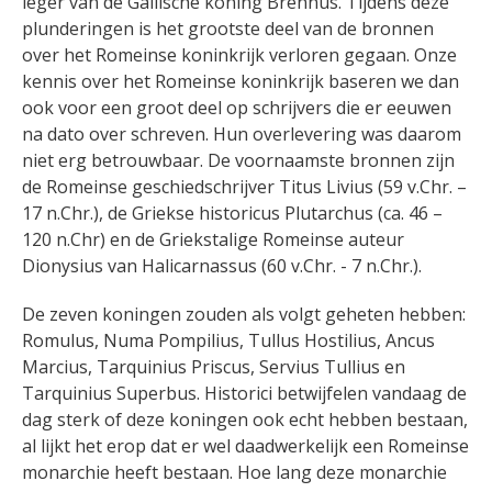
leger van de Gallische koning Brennus. Tijdens deze
plunderingen is het grootste deel van de bronnen
over het Romeinse koninkrijk verloren gegaan.
Onze
kennis over het Romeinse koninkrijk baseren we dan
ook voor
een groot deel op schrijvers die er eeuwen
na dato over schreven. Hun overlevering was daarom
niet erg betrouwbaar. De voornaamste bronnen zijn
de Romeinse geschiedschrijver Titus Livius (59 v.Chr. –
17 n.Chr.), de Griekse historicus Plutarchus (ca. 46 –
120 n.Chr) en de Griekstalige Romeinse auteur
Dionysius van Halicarnassus (60 v.Chr. - 7 n.Chr.).
De zeven koningen zouden als volgt geheten hebben:
Romulus, Numa Pompilius, Tullus Hostilius, Ancus
Marcius, Tarquinius Priscus, Servius Tullius en
Tarquinius Superbus. Historici betwijfelen vandaag de
dag sterk of deze koningen ook echt hebben bestaan,
al lijkt het erop dat er wel daadwerkelijk een Romeinse
monarchie heeft bestaan. Hoe lang deze monarchie