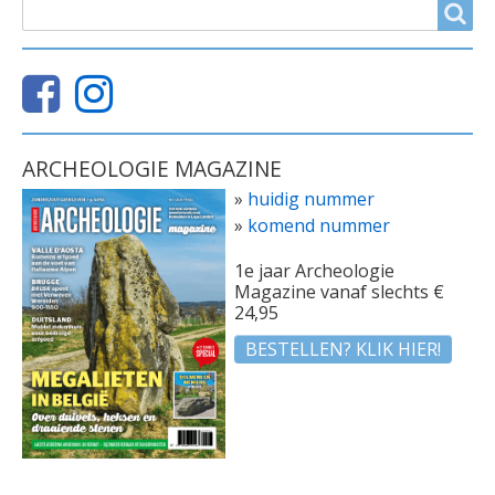
ZOEKVELD
Search
ARCHEOLOGIE MAGAZINE
»
huidig nummer
»
komend nummer
1e jaar Archeologie
Magazine vanaf slechts €
24,95
BESTELLEN? KLIK HIER!