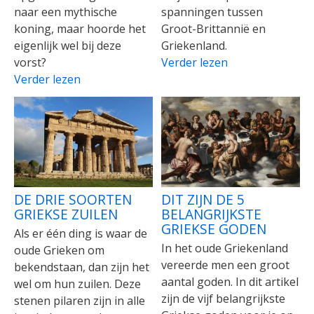
naar een mythische
spanningen tussen
koning, maar hoorde het
Groot-Brittannië en
eigenlijk wel bij deze
Griekenland.
vorst?
Verder lezen
Verder lezen
DE DRIE SOORTEN
DIT ZIJN DE 5
GRIEKSE ZUILEN
BELANGRIJKSTE
GRIEKSE GODEN
Als er één ding is waar de
In het oude Griekenland
oude Grieken om
vereerde men een groot
bekendstaan, dan zijn het
aantal goden. In dit artikel
wel om hun zuilen. Deze
zijn de vijf belangrijkste
stenen pilaren zijn in alle