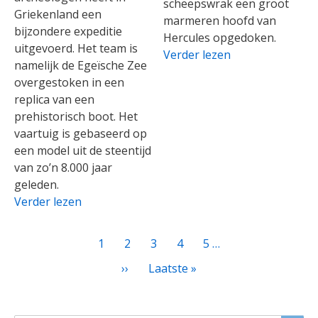
scheepswrak een groot
Griekenland een
marmeren hoofd van
bijzondere expeditie
Hercules opgedoken.
uitgevoerd. Het team is
Verder lezen
namelijk de Egeïsche Zee
overgestoken in een
replica van een
prehistorisch boot. Het
vaartuig is gebaseerd op
een model uit de steentijd
van zo’n 8.000 jaar
geleden.
Verder lezen
PAGINATIE
Huidige
1
Page
2
Page
3
Page
4
Page
5
…
pagina
Volgende
››
Laatste
Laatste »
pagina
pagina