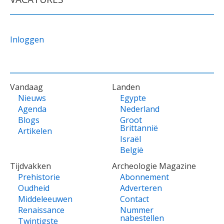
Inloggen
VOET
Vandaag
Landen
Nieuws
Egypte
Agenda
Nederland
Blogs
Groot
Brittannië
Artikelen
Israël
België
Tijdvakken
Archeologie Magazine
Prehistorie
Abonnement
Oudheid
Adverteren
Middeleeuwen
Contact
Renaissance
Nummer
nabestellen
Twintigste