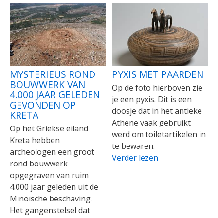
MYSTERIEUS ROND
PYXIS MET PAARDEN
BOUWWERK VAN
Op de foto hierboven zie
4.000 JAAR GELEDEN
je een pyxis. Dit is een
GEVONDEN OP
doosje dat in het antieke
KRETA
Athene vaak gebruikt
Op het Griekse eiland
werd om toiletartikelen in
Kreta hebben
te bewaren.
archeologen een groot
Verder lezen
rond bouwwerk
opgegraven van ruim
4.000 jaar geleden uit de
Minoïsche beschaving.
Het gangenstelsel dat