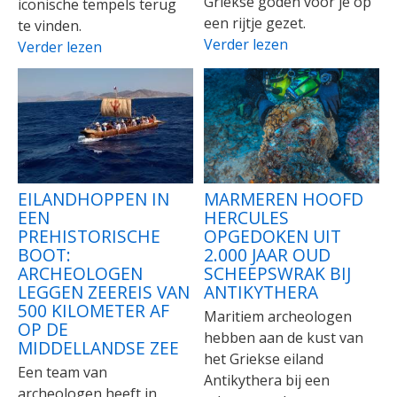
Griekse goden voor je op
iconische tempels terug
een rijtje gezet.
te vinden.
Verder lezen
Verder lezen
EILANDHOPPEN IN
MARMEREN HOOFD
EEN
HERCULES
PREHISTORISCHE
OPGEDOKEN UIT
BOOT:
2.000 JAAR OUD
ARCHEOLOGEN
SCHEEPSWRAK BIJ
LEGGEN ZEEREIS VAN
ANTIKYTHERA
500 KILOMETER AF
Maritiem archeologen
OP DE
hebben aan de kust van
MIDDELLANDSE ZEE
het Griekse eiland
Een team van
Antikythera bij een
archeologen heeft in