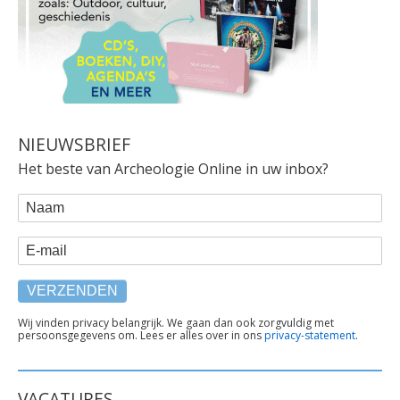
NIEUWSBRIEF
Het beste van Archeologie Online in uw inbox?
WEBFORM
Naam
E-mail
TEKST
Wij vinden privacy belangrijk. We gaan dan ook zorgvuldig met
persoonsgegevens om. Lees er alles over in ons
privacy-statement
.
ONDER
FORMULIER
VACATURES