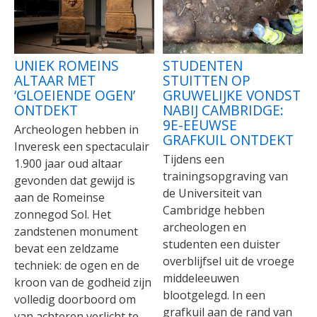
UNIEK ROMEINS
STUDENTEN
ALTAAR MET
STUITTEN OP
‘GLOEIENDE OGEN’
GRUWELIJKE VONDST
ONTDEKT
NABIJ CAMBRIDGE:
9E-EEUWSE
Archeologen hebben in
GRAFKUIL ONTDEKT
Inveresk een spectaculair
Tijdens een
1.900 jaar oud altaar
trainingsopgraving van
gevonden dat gewijd is
de Universiteit van
aan de Romeinse
Cambridge hebben
zonnegod Sol. Het
archeologen en
zandstenen monument
studenten een duister
bevat een zeldzame
overblijfsel uit de vroege
techniek: de ogen en de
middeleeuwen
kroon van de godheid zijn
blootgelegd. In een
volledig doorboord om
grafkuil aan de rand van
van achteren verlicht te