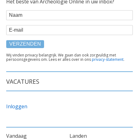
Het beste van Archeologie Online in uw inbox?
WEBFORM
Naam
E-mail
TEKST
Wij vinden privacy belangrijk. We gaan dan ook zorgvuldig met
persoonsgegevens om. Lees er alles over in ons
privacy-statement
.
ONDER
FORMULIER
VACATURES
Inloggen
VOET
Vandaag
Landen