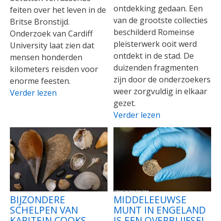
ontdekking gedaan. Een
feiten over het leven in de
van de grootste collecties
Britse Bronstijd.
beschilderd Romeinse
Onderzoek van Cardiff
pleisterwerk ooit werd
University laat zien dat
ontdekt in de stad. De
mensen honderden
duizenden fragmenten
kilometers reisden voor
zijn door de onderzoekers
enorme feesten.
weer zorgvuldig in elkaar
Verder lezen
gezet.
Verder lezen
BIJZONDERE
MIDDELEEUWSE
SCHELPEN VAN
MUNT IN ENGELAND
KAPITEIN COOKS
IS EEN OVERBLIJFSEL