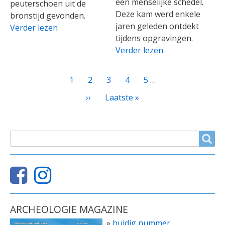
een menselijke schedel.
peuterschoen uit de
Deze kam werd enkele
bronstijd gevonden.
jaren geleden ontdekt
Verder lezen
tijdens opgravingen.
Verder lezen
PAGINATIE
Huidige
1
Page
2
Page
3
Page
4
Page
5
…
pagina
Volgende
››
Laatste
Laatste »
pagina
pagina
ZOEKVELD
Search
ARCHEOLOGIE MAGAZINE
»
huidig nummer