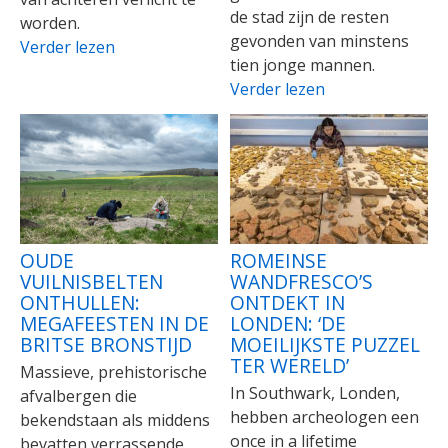
de stad zijn de resten
worden.
gevonden van minstens
Verder lezen
tien jonge mannen.
Verder lezen
OUDE
ROMEINSE
VUILNISBELTEN
WANDFRESCO’S
ONTHULLEN:
ONTDEKT IN
MEGAFEESTEN IN DE
LONDEN: ‘DE
BRITSE BRONSTIJD
MOEILIJKSTE PUZZEL
TER WERELD’
Massieve, prehistorische
In Southwark, Londen,
afvalbergen die
hebben archeologen een
bekendstaan als middens
once in a lifetime
bevatten verrassende