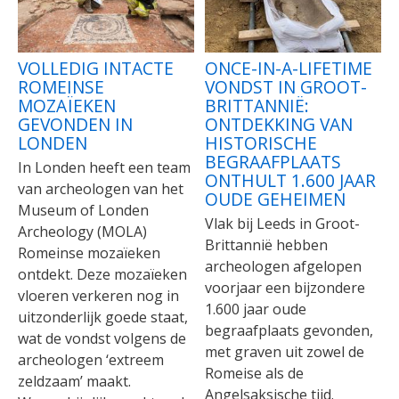
VOLLEDIG INTACTE
ONCE-IN-A-LIFETIME
ROMEINSE
VONDST IN GROOT-
MOZAÏEKEN
BRITTANNIË:
GEVONDEN IN
ONTDEKKING VAN
LONDEN
HISTORISCHE
BEGRAAFPLAATS
In Londen heeft een team
ONTHULT 1.600 JAAR
van archeologen van het
OUDE GEHEIMEN
Museum of Londen
Vlak bij Leeds in Groot-
Archeology (MOLA)
Brittannië hebben
Romeinse mozaïeken
archeologen afgelopen
ontdekt. Deze mozaïeken
voorjaar een bijzondere
vloeren verkeren nog in
1.600 jaar oude
uitzonderlijk goede staat,
begraafplaats gevonden,
wat de vondst volgens de
met graven uit zowel de
archeologen ‘extreem
Romeise als de
zeldzaam’ maakt.
Angelsaksische tijd.