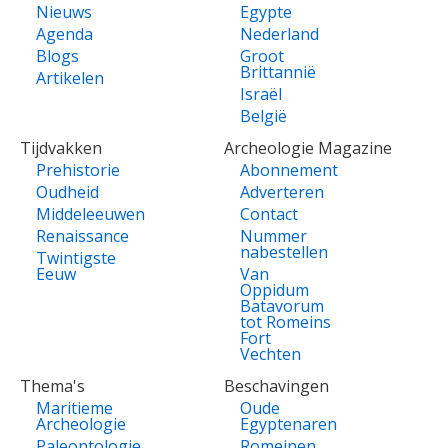
Nieuws
Egypte
Agenda
Nederland
Blogs
Groot
Brittannië
Artikelen
Israël
België
Tijdvakken
Archeologie Magazine
Prehistorie
Abonnement
Oudheid
Adverteren
Middeleeuwen
Contact
Renaissance
Nummer
nabestellen
Twintigste
Eeuw
Van
Oppidum
Batavorum
tot Romeins
Fort
Vechten
Thema's
Beschavingen
Maritieme
Oude
Archeologie
Egyptenaren
Paleontologie
Romeinen