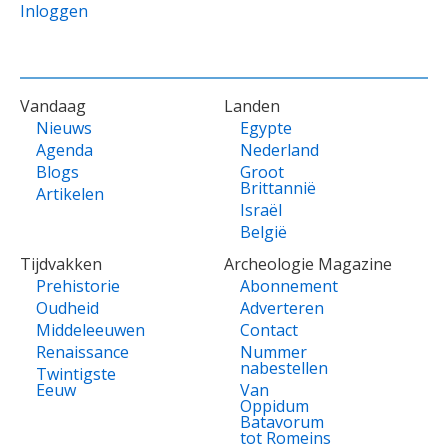
Inloggen
VOET
Vandaag
Landen
Nieuws
Egypte
Agenda
Nederland
Blogs
Groot
Brittannië
Artikelen
Israël
België
Tijdvakken
Archeologie Magazine
Prehistorie
Abonnement
Oudheid
Adverteren
Middeleeuwen
Contact
Renaissance
Nummer
nabestellen
Twintigste
Eeuw
Van
Oppidum
Batavorum
tot Romeins