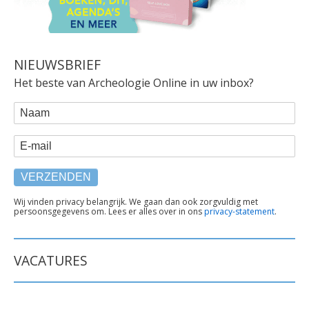
NIEUWSBRIEF
Het beste van Archeologie Online in uw inbox?
WEBFORM
Naam
E-mail
TEKST
Wij vinden privacy belangrijk. We gaan dan ook zorgvuldig met
persoonsgegevens om. Lees er alles over in ons
privacy-statement
.
ONDER
FORMULIER
VACATURES