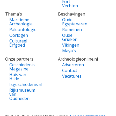
Fort
Vechten
Thema's
Beschavingen
Maritieme
Oude
Archeologie
Egyptenaren
Paleontologie
Romeinen
Oorlogen
Oude
Grieken
Cultureel
Erfgoed
Vikingen
Maya's
Onze partners
Archeologieonline.nl
Geschiedenis
Adverteren
Magazine
Contact
Huis van
Vacatures
Hilde
Isgeschiedenis.nl
Rijksmuseum
van
Oudheden