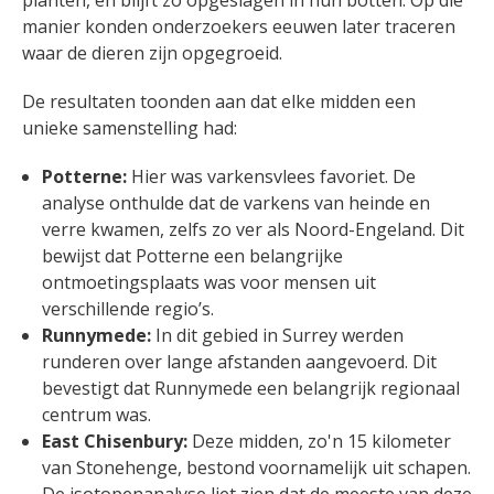
manier konden onderzoekers eeuwen later traceren
waar de dieren zijn opgegroeid.
De resultaten toonden aan dat elke midden een
unieke samenstelling had:
Potterne:
Hier was varkensvlees favoriet. De
analyse onthulde dat de varkens van heinde en
verre kwamen, zelfs zo ver als Noord-Engeland. Dit
bewijst dat Potterne een belangrijke
ontmoetingsplaats was voor mensen uit
verschillende regio’s.
Runnymede:
In dit gebied in Surrey werden
runderen over lange afstanden aangevoerd. Dit
bevestigt dat Runnymede een belangrijk regionaal
centrum was.
East Chisenbury:
Deze midden, zo'n 15 kilometer
van Stonehenge, bestond voornamelijk uit schapen.
De isotopenanalyse liet zien dat de meeste van deze