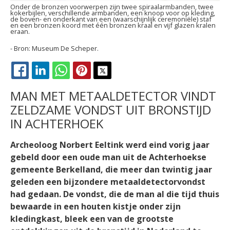
Onder de bronzen voorwerpen zijn twee spiraalarmbanden, twee
kokerbijlen, verschillende armbanden, een knoop voor op kleding,
de boven- en onderkant van een (waarschijnlijk ceremoniële) staf
en een bronzen koord met één bronzen kraal en vijf glazen kralen
eraan.
Museum De Scheper.
FACEBOOK
LINKEDIN
WHATSAPP
PINTEREST
X
MAN MET METAALDETECTOR VINDT
ZELDZAME VONDST UIT BRONSTIJD
IN ACHTERHOEK
Archeoloog Norbert Eeltink werd eind vorig jaar
gebeld door een oude man uit de Achterhoekse
gemeente Berkelland, die meer dan twintig jaar
geleden een bijzondere metaaldetectorvondst
had gedaan. De vondst, die de man al die tijd thuis
bewaarde in een houten kistje onder zijn
kledingkast, bleek een van de grootste