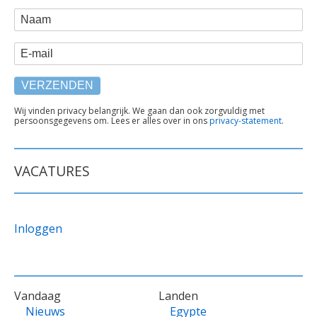
WEBFORM
Naam
E-mail
TEKST
Wij vinden privacy belangrijk. We gaan dan ook zorgvuldig met
persoonsgegevens om. Lees er alles over in ons
privacy-statement
.
ONDER
FORMULIER
VACATURES
Inloggen
VOET
Vandaag
Landen
Nieuws
Egypte