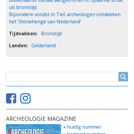
uit bronstijd
Bijzondere vondst in Tiel: archeologen ontdekken
het ‘Stonehenge van Nederland’
Tijdvakken
Bronstijd
Landen
Gelderland
ZOEKVELD
Search
ARCHEOLOGIE MAGAZINE
»
huidig nummer
»
komend nummer