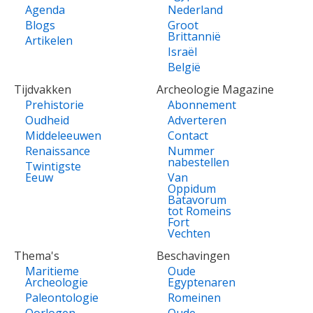
Agenda
Nederland
Blogs
Groot
Brittannië
Artikelen
Israël
België
Tijdvakken
Archeologie Magazine
Prehistorie
Abonnement
Oudheid
Adverteren
Middeleeuwen
Contact
Renaissance
Nummer
nabestellen
Twintigste
Eeuw
Van
Oppidum
Batavorum
tot Romeins
Fort
Vechten
Thema's
Beschavingen
Maritieme
Oude
Archeologie
Egyptenaren
Paleontologie
Romeinen
Oorlogen
Oude