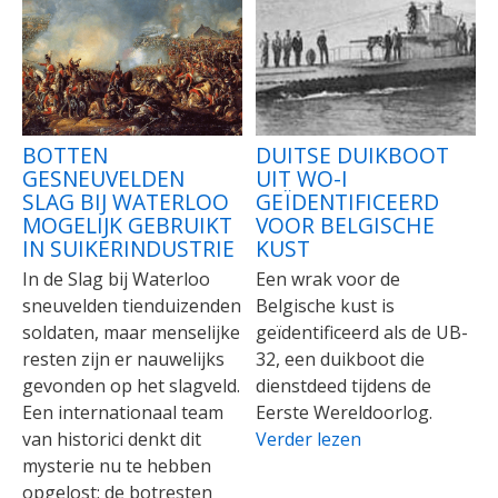
BOTTEN
DUITSE DUIKBOOT
GESNEUVELDEN
UIT WO-I
SLAG BIJ WATERLOO
GEÏDENTIFICEERD
MOGELIJK GEBRUIKT
VOOR BELGISCHE
IN SUIKERINDUSTRIE
KUST
In de Slag bij Waterloo
Een wrak voor de
sneuvelden tienduizenden
Belgische kust is
soldaten, maar menselijke
geïdentificeerd als de UB-
resten zijn er nauwelijks
32, een duikboot die
gevonden op het slagveld.
dienstdeed tijdens de
Een internationaal team
Eerste Wereldoorlog.
van historici denkt dit
Verder lezen
mysterie nu te hebben
opgelost: de botresten