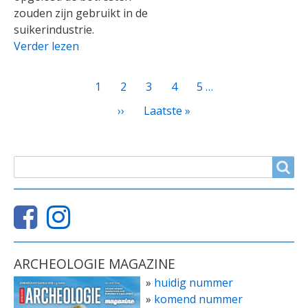
zouden zijn gebruikt in de
suikerindustrie.
Verder lezen
PAGINATIE
Huidige
1
Page
2
Page
3
Page
4
Page
5
…
pagina
Volgende
››
Laatste
Laatste »
pagina
pagina
ZOEKVELD
Search
ARCHEOLOGIE MAGAZINE
»
huidig nummer
»
komend nummer