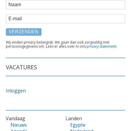
WEBFORM
Naam
E-mail
TEKST
Wij vinden privacy belangrijk. We gaan dan ook zorgvuldig met
persoonsgegevens om. Lees er alles over in ons
privacy-statement
.
ONDER
FORMULIER
VACATURES
Inloggen
VOET
Vandaag
Landen
Nieuws
Egypte