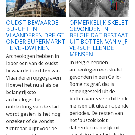
OUDST BEWAARDE
OPMERKELIJK SKELET
BURCHT IN
GEVONDEN IN
VLAANDEREN DREIGT
BELGIË DAT BESTAAT
ONDER SUPERMARKT
UIT BOTTEN VAN VIJF
TE VERDWIJNEN
VERSCHILLENDE
MENSEN
Archeologen hebben in
In België hebben
Ieper een van de oudst
archeologen een skelet
bewaarde burchten van
gevonden in een Gallo-
Vlaanderen opgegraven.
Romeins graf, dat is
Hoewel het nu al als de
samengesteld uit de
belangrijkste
botten van 5 verschillende
archeologische
mensen uit uiteenlopende
ontdekking van de stad
periodes. De resten van
wordt gezien, is het nog
het 'puzzelskelet'
onzeker of de vondst
dateerden namelijk uit
zichtbaar blijft voor de
zowel de steentijd als de