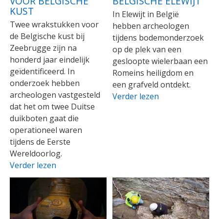
VOOR BELGISCHE
BELGISCHE ELEWIJT
KUST
In Elewijt in België
Twee wrakstukken voor
hebben archeologen
de Belgische kust bij
tijdens bodemonderzoek
Zeebrugge zijn na
op de plek van een
honderd jaar eindelijk
gesloopte wielerbaan een
geïdentificeerd. In
Romeins heiligdom en
onderzoek hebben
een grafveld ontdekt.
archeologen vastgesteld
Verder lezen
dat het om twee Duitse
duikboten gaat die
operationeel waren
tijdens de Eerste
Wereldoorlog.
Verder lezen