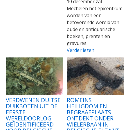
10 december zal
Mechelen het epicentrum
worden van een
betoverende wereld van
oude en antiquarische
boeken, prenten en
gravures.
Verder lezen
VERDWENEN DUITSE
ROMEINS
DUIKBOTEN UIT DE
HEILIGDOM EN
EERSTE
BEGRAAFPLAATS
WERELDOORLOG
ONTDEKT ONDER
GEÏDENTIFICEERD
WIELERBAAN IN