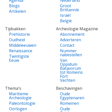
Agenda
Nederland
Blogs
Groot
Brittannië
Artikelen
Israël
België
Tijdvakken
Archeologie Magazine
Prehistorie
Abonnement
Oudheid
Adverteren
Middeleeuwen
Contact
Renaissance
Nummer
nabestellen
Twintigste
Eeuw
Van
Oppidum
Batavorum
tot Romeins
Fort
Vechten
Thema's
Beschavingen
Maritieme
Oude
Archeologie
Egyptenaren
Paleontologie
Romeinen
Oorlogen
Oude