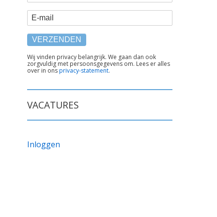
E-mail
TEKST
Wij vinden privacy belangrijk. We gaan dan ook
zorgvuldig met persoonsgegevens om. Lees er alles
ONDER
over in ons
privacy-statement
.
FORMULIER
VACATURES
Inloggen