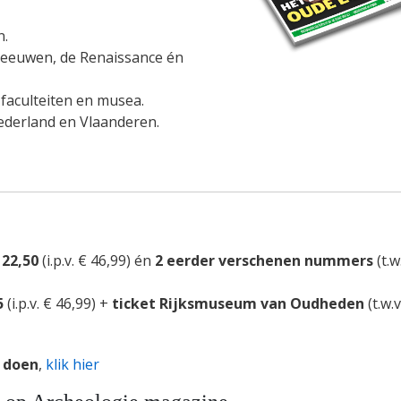
n.
leeuwen, de Renaissance én
aculteiten en musea.
ederland en Vlaanderen.
 22,50
(i.p.v. € 46,99)
én
2 eerder verschenen nummers
(t.w
5
(i.p.v. € 46,99) +
ticket Rijksmuseum van Oudheden
(t.w.v
 doen
,
klik hier