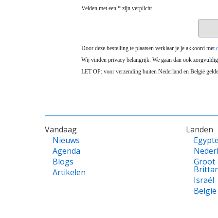
VOET
Vandaag
Landen
Nieuws
Egypt
Agenda
Neder
Blogs
Groot
Britta
Artikelen
Israël
België