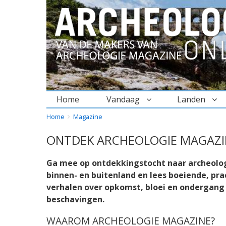
Home
Vandaag
Landen
BREADCRUMBS
YOU
Home
Magazine
ARE
ONTDEK ARCHEOLOGIE MAGAZI
HERE:
Ga mee op ontdekkingstocht naar archeolog
binnen- en buitenland en lees boeiende, pra
verhalen over opkomst, bloei en ondergan
beschavingen.
WAAROM ARCHEOLOGIE MAGAZINE?