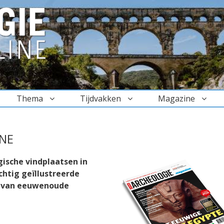
Thema
Tijdvakken
Magazine
NE
ische vindplaatsen in
chtig geïllustreerde
g van eeuwenoude