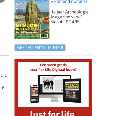
»
komend nummer
1e jaar Archeologie
Magazine vanaf
slechts € 24,95
BESTELLEN? KLIK HIER!
.v. €
. €