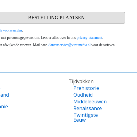
Tijdvakken
e
Prehistorie
land
Oudheid
Middeleeuwen
nnië
Renaissance
Twintigste
Eeuw