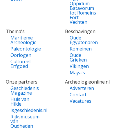
Oppidum
Batavorum
tot Romeins
Fort
Vechten
Thema's
Beschavingen
Maritieme
Oude
Archeologie
Egyptenaren
Paleontologie
Romeinen
Oorlogen
Oude
Grieken
Cultureel
Erfgoed
Vikingen
Maya's
Onze partners
Archeologieonline.nl
Geschiedenis
Adverteren
Magazine
Contact
Huis van
Vacatures
Hilde
Isgeschiedenis.nl
Rijksmuseum
van
Oudheden