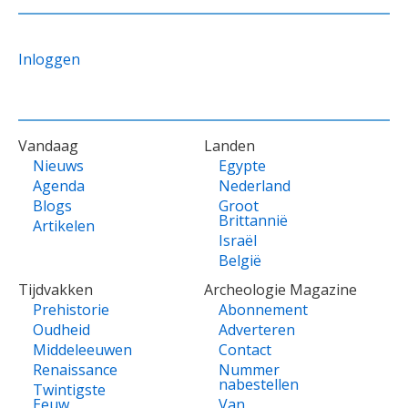
Inloggen
VOET
Vandaag
Landen
Nieuws
Egypte
Agenda
Nederland
Blogs
Groot
Brittannië
Artikelen
Israël
België
Tijdvakken
Archeologie Magazine
Prehistorie
Abonnement
Oudheid
Adverteren
Middeleeuwen
Contact
Renaissance
Nummer
nabestellen
Twintigste
Eeuw
Van