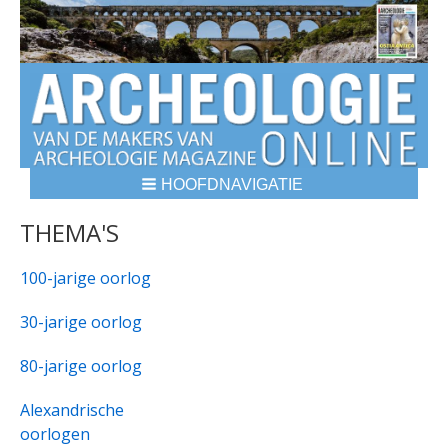
HOOFDNAVIGATIE
BREADCRUMBS
THEMA'S
100-jarige oorlog
30-jarige oorlog
80-jarige oorlog
Alexandrische
oorlogen