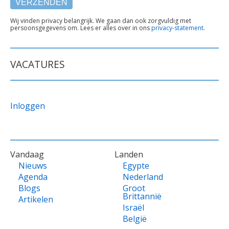
TEKST
Wij vinden privacy belangrijk. We gaan dan ook zorgvuldig met
persoonsgegevens om. Lees er alles over in ons
privacy-statement
.
ONDER
FORMULIER
VACATURES
Inloggen
VOET
Vandaag
Landen
Nieuws
Egypte
Agenda
Nederland
Blogs
Groot
Brittannië
Artikelen
Israël
België