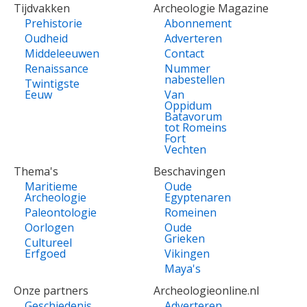
Tijdvakken
Archeologie Magazine
Prehistorie
Abonnement
Oudheid
Adverteren
Middeleeuwen
Contact
Renaissance
Nummer
nabestellen
Twintigste
Eeuw
Van
Oppidum
Batavorum
tot Romeins
Fort
Vechten
Thema's
Beschavingen
Maritieme
Oude
Archeologie
Egyptenaren
Paleontologie
Romeinen
Oorlogen
Oude
Grieken
Cultureel
Erfgoed
Vikingen
Maya's
Onze partners
Archeologieonline.nl
Geschiedenis
Adverteren