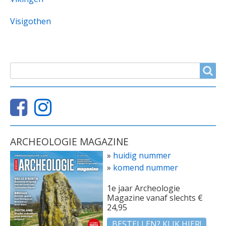
Visigothen
ZOEKVELD
Search
ARCHEOLOGIE MAGAZINE
»
huidig nummer
»
komend nummer
1e jaar Archeologie
Magazine vanaf slechts €
24,95
BESTELLEN? KLIK HIER!