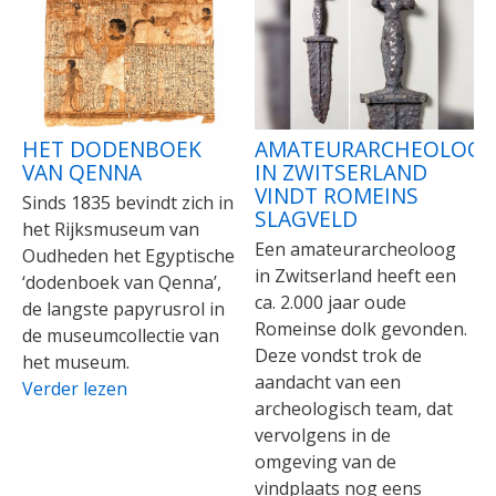
HET DODENBOEK
AMATEURARCHEOLOO
VAN QENNA
IN ZWITSERLAND
VINDT ROMEINS
Sinds 1835 bevindt zich in
SLAGVELD
het Rijksmuseum van
Een amateurarcheoloog
Oudheden het Egyptische
in Zwitserland heeft een
‘dodenboek van Qenna’,
ca. 2.000 jaar oude
de langste papyrusrol in
Romeinse dolk gevonden.
de museumcollectie van
Deze vondst trok de
het museum.
aandacht van een
Verder lezen
archeologisch team, dat
vervolgens in de
omgeving van de
vindplaats nog eens