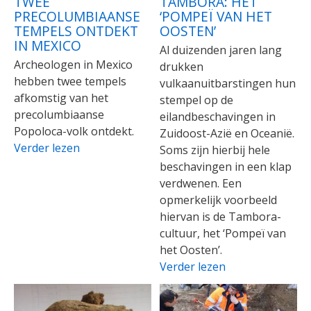
TWEE
TAMBORA: HET
PRECOLUMBIAANSE
‘POMPEÏ VAN HET
TEMPELS ONTDEKT
OOSTEN’
IN MEXICO
Al duizenden jaren lang
Archeologen in Mexico
drukken
hebben twee tempels
vulkaanuitbarstingen hun
afkomstig van het
stempel op de
precolumbiaanse
eilandbeschavingen in
Popoloca-volk ontdekt.
Zuidoost-Azië en Oceanië.
Verder lezen
Soms zijn hierbij hele
beschavingen in een klap
verdwenen. Een
opmerkelijk voorbeeld
hiervan is de Tambora-
cultuur, het ‘Pompeï van
het Oosten’.
Verder lezen