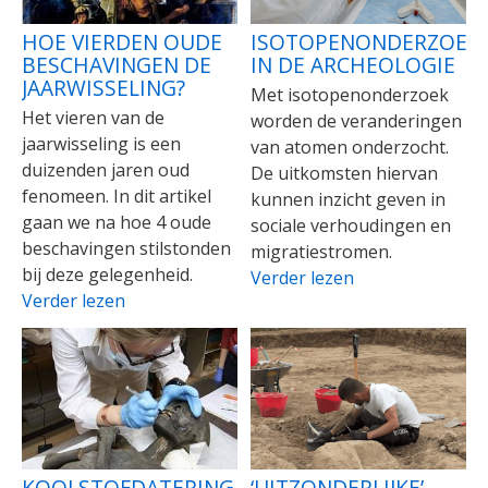
HOE VIERDEN OUDE
ISOTOPENONDERZOEK
BESCHAVINGEN DE
IN DE ARCHEOLOGIE
JAARWISSELING?
Met isotopenonderzoek
Het vieren van de
worden de veranderingen
jaarwisseling is een
van atomen onderzocht.
duizenden jaren oud
De uitkomsten hiervan
fenomeen. In dit artikel
kunnen inzicht geven in
gaan we na hoe 4 oude
sociale verhoudingen en
beschavingen stilstonden
migratiestromen.
bij deze gelegenheid.
Verder lezen
Verder lezen
KOOLSTOFDATERING
‘UITZONDERLIJKE’