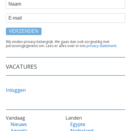
WEBFORM
Naam
E-mail
TEKST
Wij vinden privacy belangrijk. We gaan dan ook zorgvuldig met
persoonsgegevens om. Lees er alles over in ons
privacy-statement
.
ONDER
FORMULIER
VACATURES
Inloggen
VOET
Vandaag
Landen
Nieuws
Egypte
Agenda
Nederland