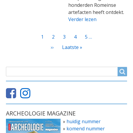
honderden Romeinse
artefacten heeft ontdekt.
Verder lezen
PAGINATIE
Huidige
1
Page
2
Page
3
Page
4
Page
5
…
pagina
Volgende
››
Laatste
Laatste »
pagina
pagina
ZOEKVELD
Search
ARCHEOLOGIE MAGAZINE
»
huidig nummer
»
komend nummer