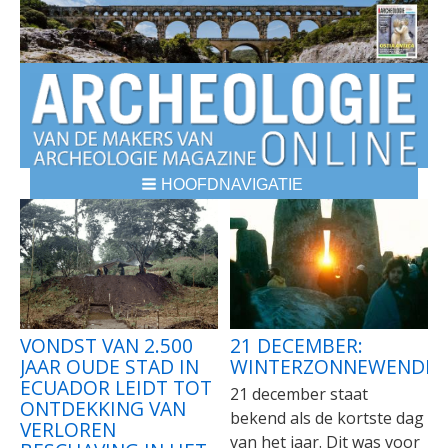
HOOFDNAVIGATIE
BREADCRUMBS
VONDST VAN 2.500
21 DECEMBER:
JAAR OUDE STAD IN
WINTERZONNEWENDE
ECUADOR LEIDT TOT
21 december staat
ONTDEKKING VAN
bekend als de kortste dag
VERLOREN
van het jaar. Dit was voor