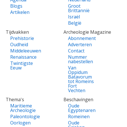
Blogs
Groot
Brittannië
Artikelen
Israël
België
Tijdvakken
Archeologie Magazine
Prehistorie
Abonnement
Oudheid
Adverteren
Middeleeuwen
Contact
Renaissance
Nummer
nabestellen
Twintigste
Eeuw
Van
Oppidum
Batavorum
tot Romeins
Fort
Vechten
Thema's
Beschavingen
Maritieme
Oude
Archeologie
Egyptenaren
Paleontologie
Romeinen
Oorlogen
Oude