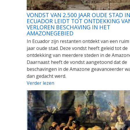
VONDST VAN 2.500 JAAR OUDE STAD I
ECUADOR LEIDT TOT ONTDEKKING VA
VERLOREN BESCHAVING IN HET
AMAZONEGEBIED
In Ecuador zijn restanten ontdekt van een ruim
jaar oude stad. Deze vondst heeft geleid tot de
ontdekking van meerdere steden in de Amazon
Daarnaast heeft de vondst aangetoond dat de
beschavingen in de Amazone geavanceerder w
dan gedacht werd.
Verder lezen