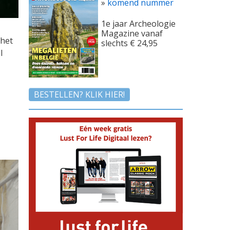
»
komend nummer
1e jaar Archeologie
Magazine vanaf
 het
slechts € 24,95
l
BESTELLEN? KLIK HIER!