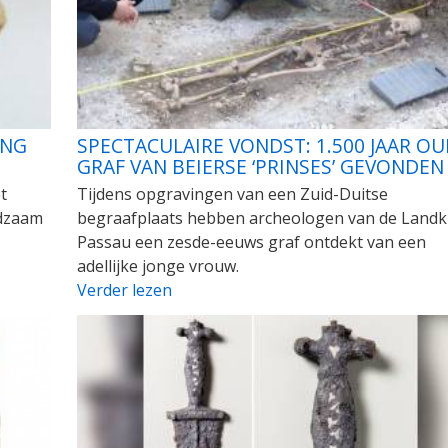
ING
SPECTACULAIRE VONDST: 1.500 JAAR OU
GRAF VAN BEIERSE ‘PRINSES’ GEVONDEN
t
Tijdens opgravingen van een Zuid-Duitse
ldzaam
begraafplaats hebben archeologen van de Landk
Passau een zesde-eeuws graf ontdekt van een
adellijke jonge vrouw.
Verder lezen