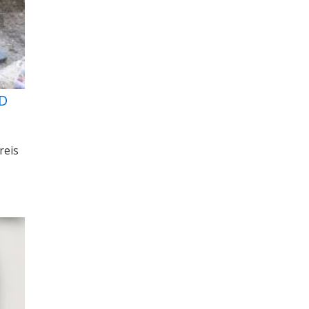
D
reis