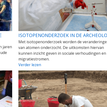
E
ISOTOPENONDERZOEK IN DE ARCHEOLO
Met isotopenonderzoek worden de verandering
n jaren
van atomen onderzocht. De uitkomsten hiervan
oude
kunnen inzicht geven in sociale verhoudingen en
migratiestromen.
Verder lezen