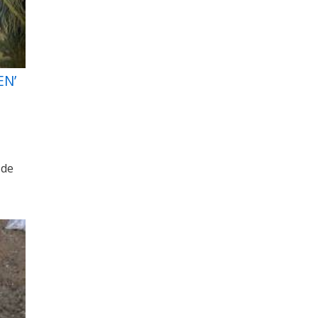
EN’
 de