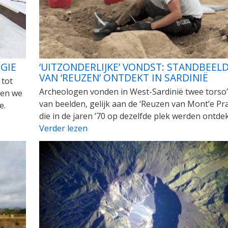
GIE
‘UITZONDERLIJKE’ VONDST: STANDBEEL
VAN ‘REUZEN’ ONTDEKT IN SARDINIË
 tot
Archeologen vonden in West-Sardinië twee torso’
ggen we
van beelden, gelijk aan de ‘Reuzen van Mont’e Pr
e.
die in de jaren ’70 op dezelfde plek werden ontdek
Verder lezen