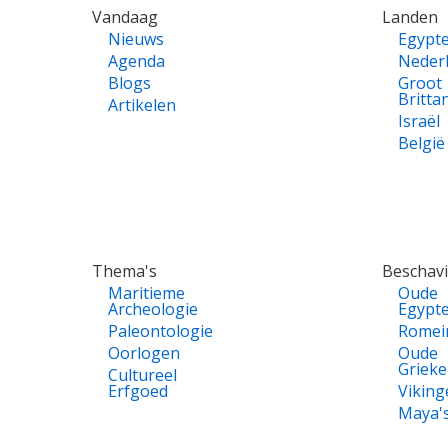
VOET
Vandaag
Landen
Nieuws
Egypt
Agenda
Neder
Blogs
Groot
Britta
Artikelen
Israël
België
Thema's
Beschav
Maritieme
Oude
Archeologie
Egypt
Paleontologie
Romei
Oorlogen
Oude
Griek
Cultureel
Erfgoed
Viking
Maya'