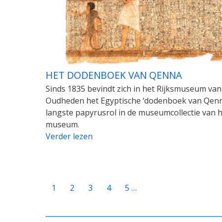
HET DODENBOEK VAN QENNA
Sinds 1835 bevindt zich in het Rijksmuseum van
Oudheden het Egyptische ‘dodenboek van Qenn
langste papyrusrol in de museumcollectie van 
museum.
Verder lezen
PAGINATIE
Huidige
1
Page
2
Page
3
Page
4
Page
5
…
pagina