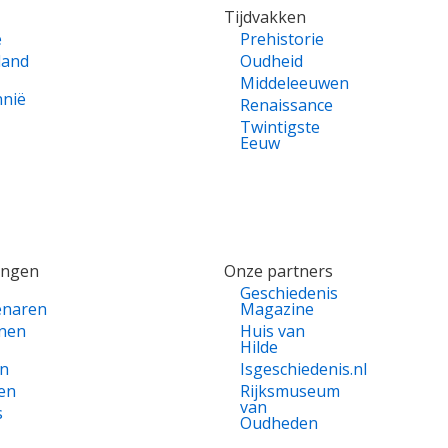
Tijdvakken
e
Prehistorie
land
Oudheid
Middeleeuwen
nnië
Renaissance
Twintigste
Eeuw
ingen
Onze partners
Geschiedenis
enaren
Magazine
nen
Huis van
Hilde
en
Isgeschiedenis.nl
en
Rijksmuseum
van
s
Oudheden