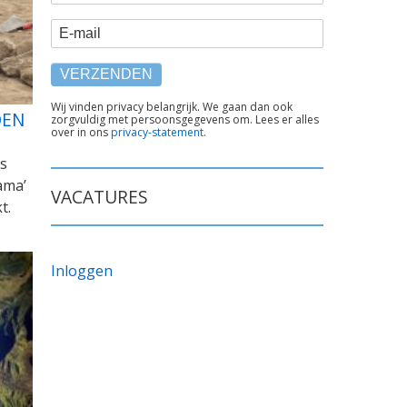
E-mail
TEKST
Wij vinden privacy belangrijk. We gaan dan ook
DEN
zorgvuldig met persoonsgegevens om. Lees er alles
ONDER
over in ons
privacy-statement
.
FORMULIER
s
ama’
VACATURES
t.
Inloggen