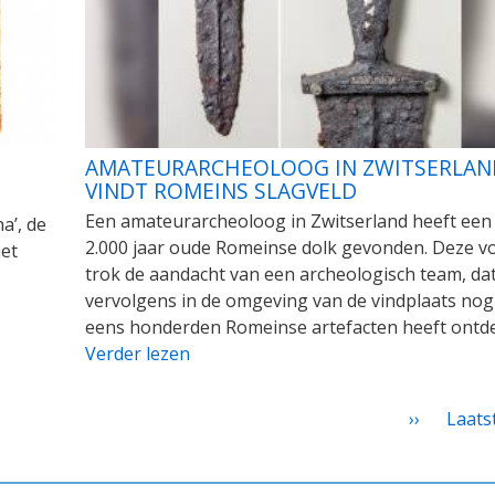
AMATEURARCHEOLOOG IN ZWITSERLAN
VINDT ROMEINS SLAGVELD
Een amateurarcheoloog in Zwitserland heeft een 
a’, de
2.000 jaar oude Romeinse dolk gevonden. Deze v
het
trok de aandacht van een archeologisch team, da
vervolgens in de omgeving van de vindplaats nog
eens honderden Romeinse artefacten heeft ontde
Verder lezen
Volgende
››
Laats
Laats
pagina
pagin