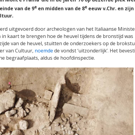
e
e
einde van de 9
en midden van de 8
eeuw v.Chr. en zijn
ltuur.
werd uitgevoerd door archeologen van het Italiaanse Ministe
 in kaart te brengen hoe de heuvel tijdens de bronstijd was
 zijde van de heuvel, stuitten de onderzoekers op de brokst
ter van Cultuur,
noemde
de vondst ‘uitzonderlijk’. Het bevest
e begraafplaats, aldus de hoofdinspectie.