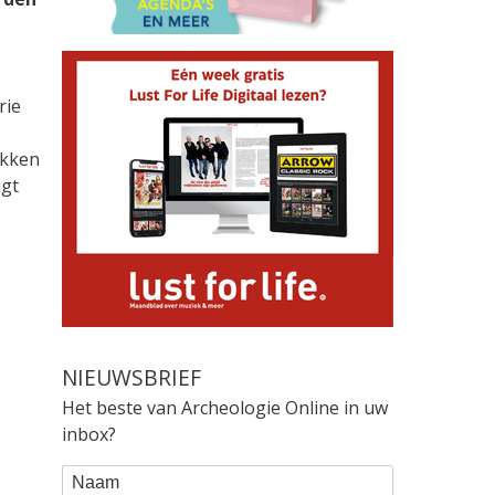
rie
ukken
igt
NIEUWSBRIEF
Het beste van Archeologie Online in uw
inbox?
WEBFORM
Naam