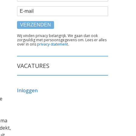
E-mail
TEKST
Wij vinden privacy belangrijk. We gaan dan ook
zorgvuldig met persoonsgegevens om. Lees er alles
ONDER
over in ons
privacy-statement
.
FORMULIER
VACATURES
Inloggen
de
ama
dekt,
uit