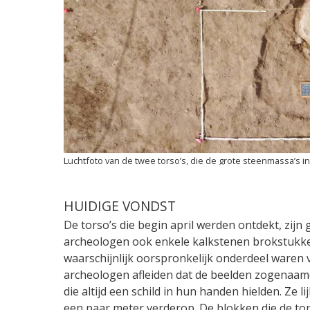
Luchtfoto van de twee torso’s, die de grote steenmassa’s in
HUIDIGE VONDST
De torso’s die begin april werden ontdekt, zijn
archeologen ook enkele kalkstenen brokstukken
waarschijnlijk oorspronkelijk onderdeel waren 
archeologen afleiden dat de beelden zogenaam
die altijd een schild in hun handen hielden. Ze 
een paar meter verderop. De blokken die de tor