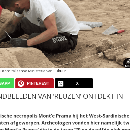
Italiaanse Ministerie van Cultuur
SAPP
PINTEREST
X
ANDBEELDEN VAN ‘REUZEN’ ONTDEKT IN
ische necropolis Mont’e Prama bij het West-Sardinische
hten afgeworpen. Archeologen vonden hier namelijk t
an Mont’e Prama’ die in de jaren ’70 op dezelfde plek w