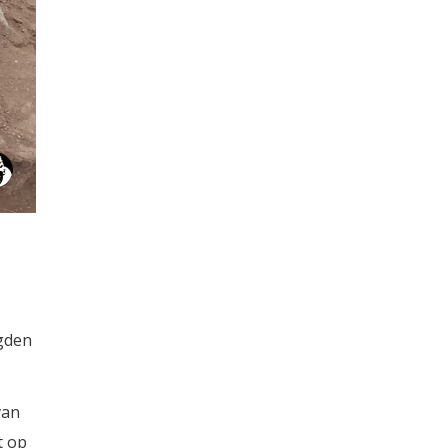
lgden
van
t op