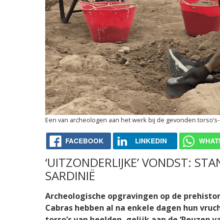
Een van archeologen aan het werk bij de gevonden torso’s
FACEBOOK
LINKEDIN
WHAT
‘UITZONDERLIJKE’ VONDST: ST
SARDINIË
Archeologische opgravingen op de prehistor
Cabras hebben al na enkele dagen hun vruc
torso’s van beelden, gelijk aan de ‘Reuzen v