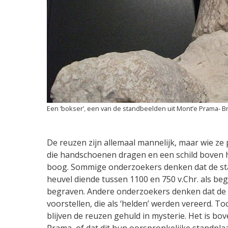
Een ‘bokser’, een van de standbeelden uit Mont’e Prama
De reuzen zijn allemaal mannelijk, maar wie ze 
die handschoenen dragen en een schild boven h
boog. Sommige onderzoekers denken dat de sta
heuvel diende tussen 1100 en 750 v.Chr. als be
begraven. Andere onderzoekers denken dat de 
voorstellen, die als ‘helden’ werden vereerd. To
blijven de reuzen gehuld in mysterie. Het is b
Prama, of dat dit hun oorspronkelijke standpla