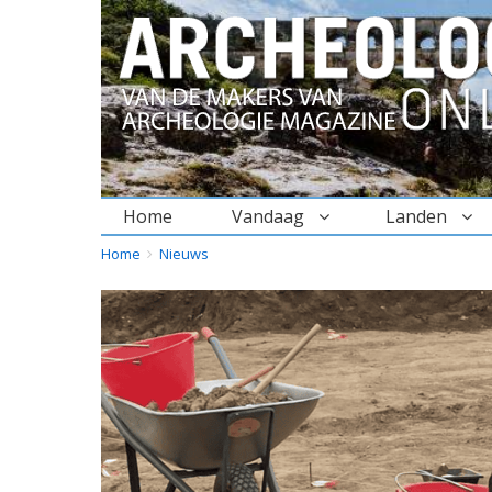
Home
Vandaag
Landen
BREADCRUMBS
YOU
Home
Nieuws
ARE
HERE: