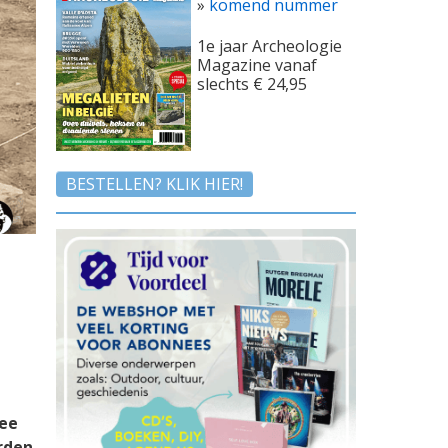
»
komend nummer
1e jaar Archeologie
Magazine vanaf
slechts € 24,95
BESTELLEN? KLIK HIER!
wee
erden