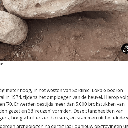
ur
tig meter hoog, in het westen van Sardinië. Lokale boeren
val in 1974, tijdens het omploegen van de heuvel. Hierop vo
en ’70. Er werden destijds meer dan 5.000 brokstukken van
den gezet en 38 ‘reuzen’ vormden. Deze standbeelden van
jgers, boogschutters en boksers, en stammen uit het einde 
voerden archeologen na dertig jaar opnieuw opgravingen ui