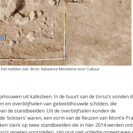
 het midden zijn
Italiaanse Ministerie voor Cultuur
 gehouwen uit kalksteen. In de buurt van de torso’s vonden 
 en overblijfselen van gebeeldhouwde schilden, die
van de standbeelden. Uit de overblijfselen konden de
de ‘boksers’ waren, een vorm van de Reuzen van Mont’e Pr
lijken sterk op twee standbeelden die in hier 2014 werden ont
so’s moeten voorstellen, zijn nog niet volledig opgegraven 