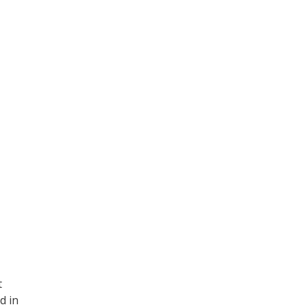
t
d in