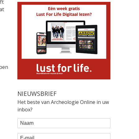
ft
at
epen
NIEUWSBRIEF
Het beste van Archeologie Online in uw
inbox?
WEBFORM
Naam
E-mail