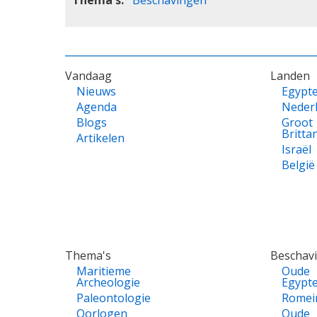
VOET
Vandaag
Landen
Nieuws
Egypt
Agenda
Neder
Blogs
Groot
Britta
Artikelen
Israël
België
Thema's
Beschav
Maritieme
Oude
Archeologie
Egypt
Paleontologie
Romei
Oorlogen
Oude