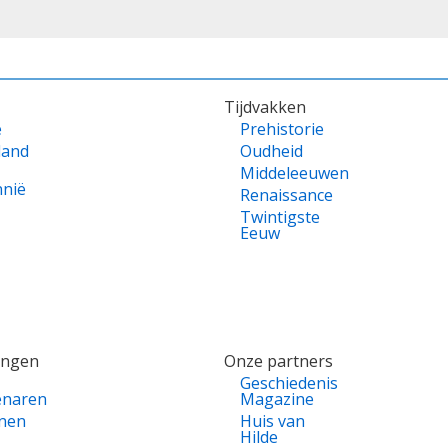
Tijdvakken
e
Prehistorie
land
Oudheid
Middeleeuwen
nnië
Renaissance
Twintigste
Eeuw
ingen
Onze partners
Geschiedenis
enaren
Magazine
nen
Huis van
Hilde