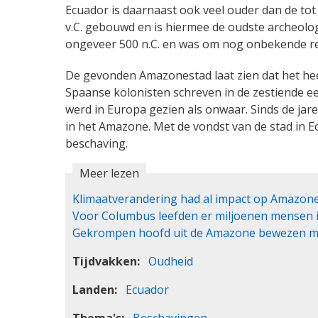
Ecuador is daarnaast ook veel ouder dan de to
v.C. gebouwd en is hiermee de oudste archeolog
ongeveer 500 n.C. en was om nog onbekende re
De gevonden Amazonestad laat zien dat het heer
Spaanse kolonisten schreven in de zestiende e
werd in Europa gezien als onwaar. Sinds de j
in het Amazone. Met de vondst van de stad in E
beschaving.
Meer lezen
Klimaatverandering had al impact op Amazon
Voor Columbus leefden er miljoenen mensen 
Gekrompen hoofd uit de Amazone bewezen men
Tijdvakken
Oudheid
Landen
Ecuador
Thema's
Beschavingen