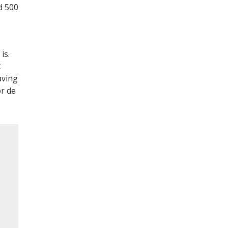
d 500
is.
t
aving
or de