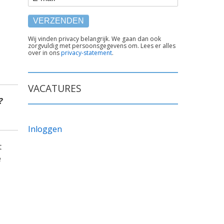
TEKST
Wij vinden privacy belangrijk. We gaan dan ook
zorgvuldig met persoonsgegevens om. Lees er alles
ONDER
over in ons
privacy-statement
.
FORMULIER
VACATURES
?
Inloggen
t
e