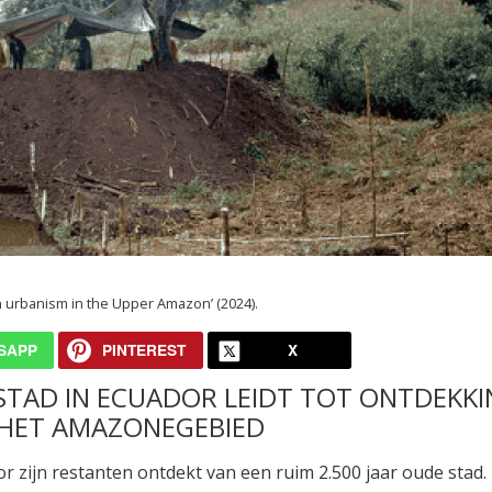
n urbanism in the Upper Amazon’ (2024).
SAPP
PINTEREST
X
 STAD IN ECUADOR LEIDT TOT ONTDEKK
 HET AMAZONEGEBIED
 zijn restanten ontdekt van een ruim 2.500 jaar oude stad.