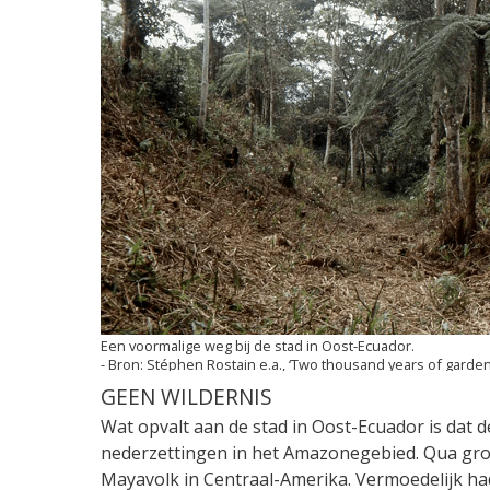
Een voormalige weg bij de stad in Oost-Ecuador.
Stéphen Rostain e.a., ‘Two thousand years of garde
GEEN WILDERNIS
Wat opvalt aan de stad in Oost-Ecuador is dat
nederzettingen in het Amazonegebied. Qua groo
Mayavolk in Centraal-Amerika. Vermoedelijk had