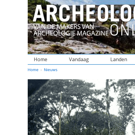
Home
Vandaag
Landen
BREADCRUMBS
YOU
Home
Nieuws
ARE
HERE: