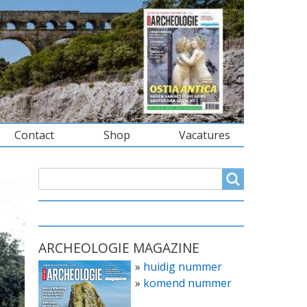
Contact
Shop
Vacatures
ZOEKVELD
Search
ARCHEOLOGIE MAGAZINE
»
huidig nummer
»
komend nummer