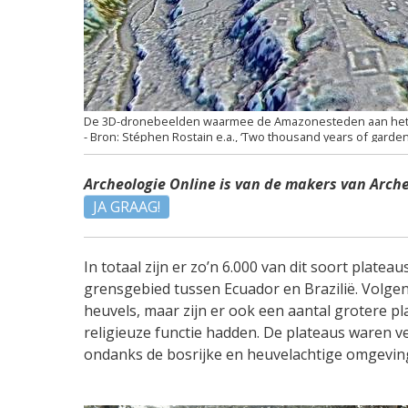
De 3D-dronebeelden waarmee de Amazonesteden aan het l
Stéphen Rostain e.a., ‘Two thousand years of garde
Archeologie Online is van de makers van Arch
JA GRAAG!
In totaal zijn er zo’n 6.000 van dit soort plate
grensgebied tussen Ecuador en Brazilië. Volge
heuvels, maar zijn er ook een aantal grotere p
religieuze functie hadden. De plateaus waren
ondanks de bosrijke en heuvelachtige omgevin