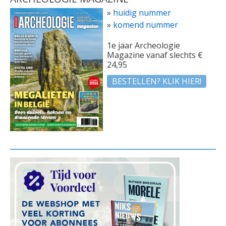
»
huidig nummer
»
komend nummer
1e jaar Archeologie
Magazine vanaf slechts €
24,95
BESTELLEN? KLIK HIER!