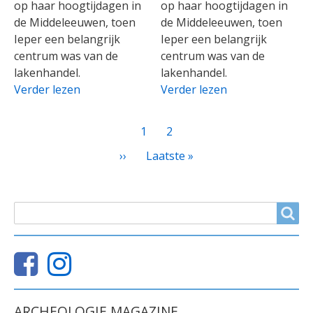
op haar hoogtijdagen in
op haar hoogtijdagen in
de Middeleeuwen, toen
de Middeleeuwen, toen
Ieper een belangrijk
Ieper een belangrijk
centrum was van de
centrum was van de
lakenhandel.
lakenhandel.
Verder lezen
Verder lezen
PAGINATIE
Huidige
1
Page
2
pagina
Volgende
››
Laatste
Laatste »
pagina
pagina
ZOEKVELD
Search
ARCHEOLOGIE MAGAZINE