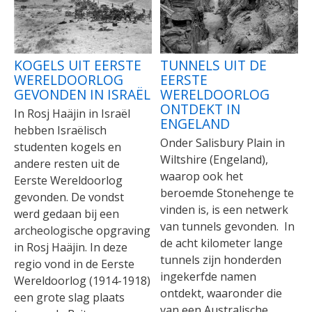
KOGELS UIT EERSTE
TUNNELS UIT DE
WERELDOORLOG
EERSTE
GEVONDEN IN ISRAËL
WERELDOORLOG
ONTDEKT IN
In Rosj Haäjin in Israël
ENGELAND
hebben Israëlisch
Onder Salisbury Plain in
studenten kogels en
Wiltshire (Engeland),
andere resten uit de
waarop ook het
Eerste Wereldoorlog
beroemde Stonehenge te
gevonden. De vondst
vinden is, is een netwerk
werd gedaan bij een
van tunnels gevonden. In
archeologische opgraving
de acht kilometer lange
in Rosj Haäjin. In deze
tunnels zijn honderden
regio vond in de Eerste
ingekerfde namen
Wereldoorlog (1914-1918)
ontdekt, waaronder die
een grote slag plaats
van een Australische