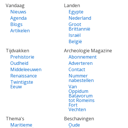
VOET
Vandaag
Landen
Nieuws
Egypte
Agenda
Nederland
Blogs
Groot
Brittannië
Artikelen
Israël
België
Tijdvakken
Archeologie Magazine
Prehistorie
Abonnement
Oudheid
Adverteren
Middeleeuwen
Contact
Renaissance
Nummer
nabestellen
Twintigste
Eeuw
Van
Oppidum
Batavorum
tot Romeins
Fort
Vechten
Thema's
Beschavingen
Maritieme
Oude