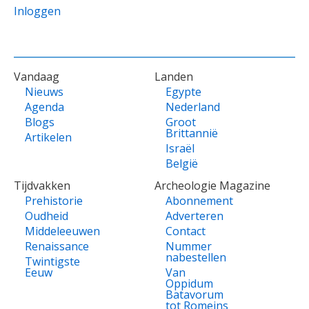
Inloggen
VOET
Vandaag
Landen
Nieuws
Egypte
Agenda
Nederland
Blogs
Groot
Brittannië
Artikelen
Israël
België
Tijdvakken
Archeologie Magazine
Prehistorie
Abonnement
Oudheid
Adverteren
Middeleeuwen
Contact
Renaissance
Nummer
nabestellen
Twintigste
Eeuw
Van
Oppidum
Batavorum
tot Romeins