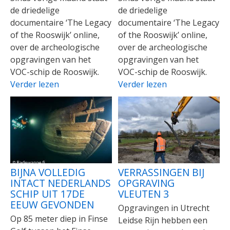
de driedelige
de driedelige
documentaire ‘The Legacy
documentaire ‘The Legacy
of the Rooswijk’ online,
of the Rooswijk’ online,
over de archeologische
over de archeologische
opgravingen van het
opgravingen van het
VOC-schip de Rooswijk.
VOC-schip de Rooswijk.
Verder lezen
Verder lezen
BIJNA VOLLEDIG
VERRASSINGEN BIJ
INTACT NEDERLANDS
OPGRAVING
SCHIP UIT 17DE
VLEUTEN 3
EEUW GEVONDEN
Opgravingen in Utrecht
Op 85 meter diep in Finse
Leidse Rijn hebben een