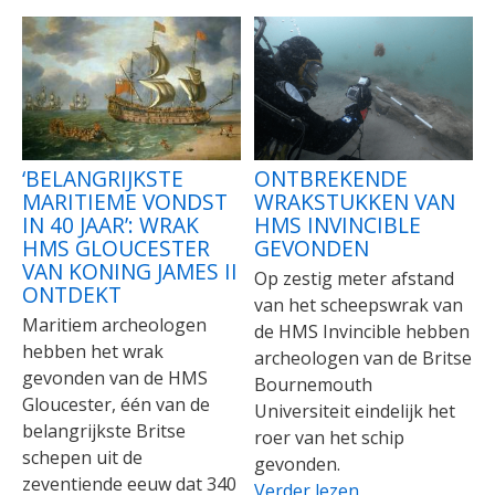
‘BELANGRIJKSTE
ONTBREKENDE
MARITIEME VONDST
WRAKSTUKKEN VAN
IN 40 JAAR’: WRAK
HMS INVINCIBLE
HMS GLOUCESTER
GEVONDEN
VAN KONING JAMES II
Op zestig meter afstand
ONTDEKT
van het scheepswrak van
Maritiem archeologen
de HMS Invincible hebben
hebben het wrak
archeologen van de Britse
gevonden van de HMS
Bournemouth
Gloucester, één van de
Universiteit eindelijk het
belangrijkste Britse
roer van het schip
schepen uit de
gevonden.
zeventiende eeuw dat 340
Verder lezen