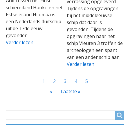
Golf tussen het Finse
verrassing opgeleverd.
schiereiland Hanko en het
Tijdens de opgravingen
Estse eiland Hiiumaa is
bij het middeleeuwse
een Nederlands fluitschip
schip dat daar is
uit de 17de eeuw
gevonden. Tijdens de
gevonden.
opgravingen naar het
Verder lezen
schip Vleuten 3 troffen de
archeologen een spant
van een ander schip aan.
Verder lezen
PAGINATIE
Huidige
1
Page
2
Page
3
Page
4
Page
5
pagina
Volgende
››
Laatste
Laatste »
pagina
pagina
ZOEKVELD
Search