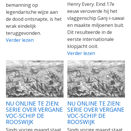
Henry Every. Eind 17e
bemanning op
eeuw veroverde hij het
legendarische wijze aan
vlaggenschip Ganj-i-sawai
de dood ontsnapte, is het
en maakte miljoenen buit.
wrak eindelijk
Dit resulteerde in de
teruggevonden.
eerste internationale
Verder lezen
klopjacht ooit.
Verder lezen
NU ONLINE TE ZIEN:
NU ONLINE TE ZIEN:
SERIE OVER VERGANE
SERIE OVER VERGANE
VOC-SCHIP DE
VOC-SCHIP DE
ROOSWIJK
ROOSWIJK
Sinds vorige maand staat
Sinds vorige maand staat