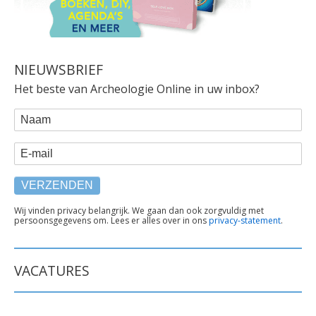
NIEUWSBRIEF
Het beste van Archeologie Online in uw inbox?
WEBFORM
Naam
E-mail
TEKST
Wij vinden privacy belangrijk. We gaan dan ook zorgvuldig met
persoonsgegevens om. Lees er alles over in ons
privacy-statement
.
ONDER
FORMULIER
VACATURES