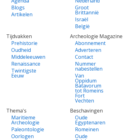
Agenda
Nederland
Blogs
Groot
Brittannië
Artikelen
Israël
België
Tijdvakken
Archeologie Magazine
Prehistorie
Abonnement
Oudheid
Adverteren
Middeleeuwen
Contact
Renaissance
Nummer
nabestellen
Twintigste
Eeuw
Van
Oppidum
Batavorum
tot Romeins
Fort
Vechten
Thema's
Beschavingen
Maritieme
Oude
Archeologie
Egyptenaren
Paleontologie
Romeinen
Oorlogen
Oude