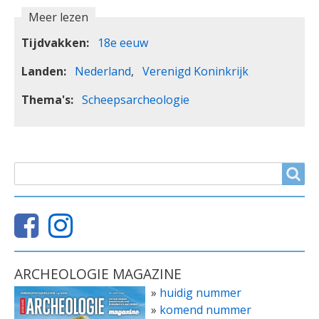
Meer lezen
Tijdvakken
18e eeuw
Landen
Nederland
Verenigd Koninkrijk
Thema's
Scheepsarcheologie
ZOEKVELD
Search
ARCHEOLOGIE MAGAZINE
»
huidig nummer
»
komend nummer