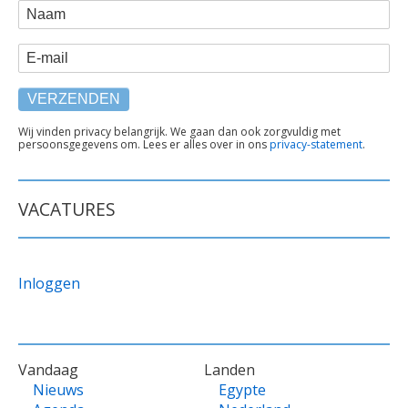
WEBFORM
Naam
E-mail
TEKST
Wij vinden privacy belangrijk. We gaan dan ook zorgvuldig met
persoonsgegevens om. Lees er alles over in ons
privacy-statement
.
ONDER
FORMULIER
VACATURES
Inloggen
VOET
Vandaag
Landen
Nieuws
Egypte