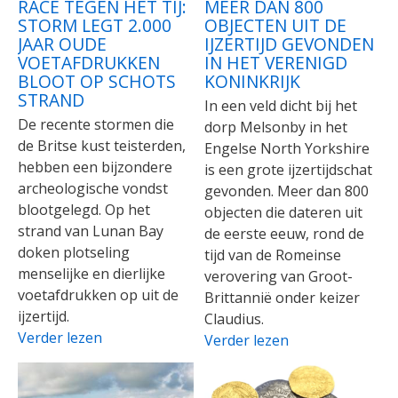
RACE TEGEN HET TIJ:
MEER DAN 800
STORM LEGT 2.000
OBJECTEN UIT DE
JAAR OUDE
IJZERTIJD GEVONDEN
VOETAFDRUKKEN
IN HET VERENIGD
BLOOT OP SCHOTS
KONINKRIJK
STRAND
In een veld dicht bij het
De recente stormen die
dorp Melsonby in het
de Britse kust teisterden,
Engelse North Yorkshire
hebben een bijzondere
is een grote ijzertijdschat
archeologische vondst
gevonden. Meer dan 800
blootgelegd. Op het
objecten die dateren uit
strand van Lunan Bay
de eerste eeuw, rond de
doken plotseling
tijd van de Romeinse
menselijke en dierlijke
verovering van Groot-
voetafdrukken op uit de
Brittannië onder keizer
ijzertijd.
Claudius.
Verder lezen
Verder lezen