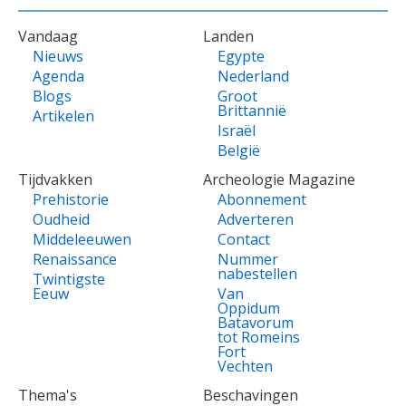
VOET
Vandaag
Landen
Nieuws
Egypte
Agenda
Nederland
Blogs
Groot
Brittannië
Artikelen
Israël
België
Tijdvakken
Archeologie Magazine
Prehistorie
Abonnement
Oudheid
Adverteren
Middeleeuwen
Contact
Renaissance
Nummer
nabestellen
Twintigste
Eeuw
Van
Oppidum
Batavorum
tot Romeins
Fort
Vechten
Thema's
Beschavingen