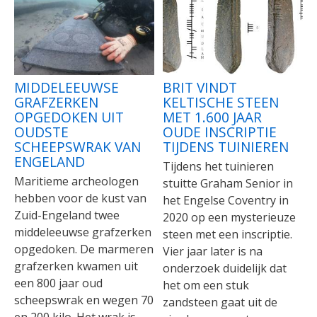
MIDDELEEUWSE
BRIT VINDT
GRAFZERKEN
KELTISCHE STEEN
OPGEDOKEN UIT
MET 1.600 JAAR
OUDSTE
OUDE INSCRIPTIE
SCHEEPSWRAK VAN
TIJDENS TUINIEREN
ENGELAND
Tijdens het tuinieren
Maritieme archeologen
stuitte Graham Senior in
hebben voor de kust van
het Engelse Coventry in
Zuid-Engeland twee
2020 op een mysterieuze
middeleeuwse grafzerken
steen met een inscriptie.
opgedoken. De marmeren
Vier jaar later is na
grafzerken kwamen uit
onderzoek duidelijk dat
een 800 jaar oud
het om een stuk
scheepswrak en wegen 70
zandsteen gaat uit de
en 200 kilo. Het wrak is