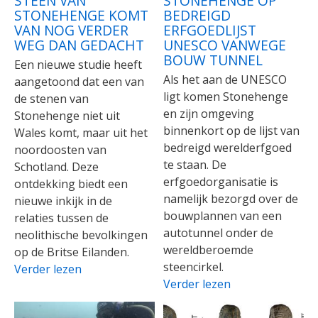
STEEN VAN
STONEHENGE OP
STONEHENGE KOMT
BEDREIGD
VAN NOG VERDER
ERFGOEDLIJST
WEG DAN GEDACHT
UNESCO VANWEGE
BOUW TUNNEL
Een nieuwe studie heeft
Als het aan de UNESCO
aangetoond dat een van
ligt komen Stonehenge
de stenen van
en zijn omgeving
Stonehenge niet uit
binnenkort op de lijst van
Wales komt, maar uit het
bedreigd werelderfgoed
noordoosten van
te staan. De
Schotland. Deze
erfgoedorganisatie is
ontdekking biedt een
namelijk bezorgd over de
nieuwe inkijk in de
bouwplannen van een
relaties tussen de
autotunnel onder de
neolithische bevolkingen
wereldberoemde
op de Britse Eilanden.
steencirkel.
Verder lezen
Verder lezen