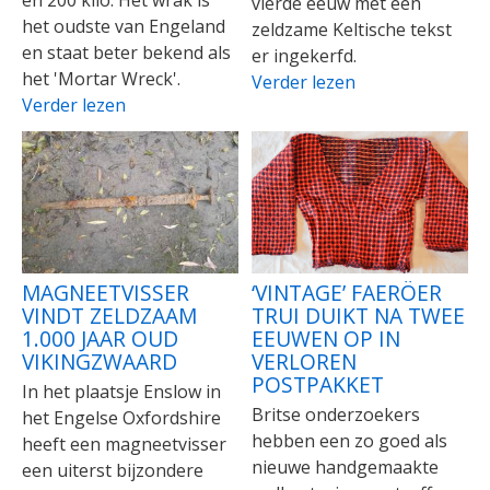
vierde eeuw met een
het oudste van Engeland
zeldzame Keltische tekst
en staat beter bekend als
er ingekerfd.
het 'Mortar Wreck'.
Verder lezen
Verder lezen
MAGNEETVISSER
‘VINTAGE’ FAERÖER
VINDT ZELDZAAM
TRUI DUIKT NA TWEE
1.000 JAAR OUD
EEUWEN OP IN
VIKINGZWAARD
VERLOREN
POSTPAKKET
In het plaatsje Enslow in
Britse onderzoekers
het Engelse Oxfordshire
hebben een zo goed als
heeft een magneetvisser
nieuwe handgemaakte
een uiterst bijzondere