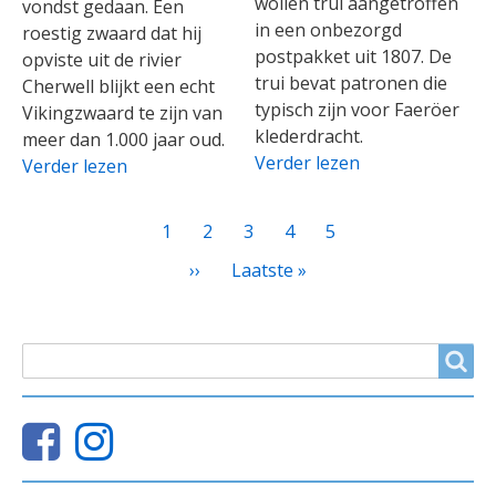
wollen trui aangetroffen
vondst gedaan. Een
in een onbezorgd
roestig zwaard dat hij
postpakket uit 1807. De
opviste uit de rivier
trui bevat patronen die
Cherwell blijkt een echt
typisch zijn voor Faeröer
Vikingzwaard te zijn van
klederdracht.
meer dan 1.000 jaar oud.
Verder lezen
Verder lezen
PAGINATIE
Huidige
1
Page
2
Page
3
Page
4
Page
5
pagina
Volgende
››
Laatste
Laatste »
pagina
pagina
ZOEKVELD
Search