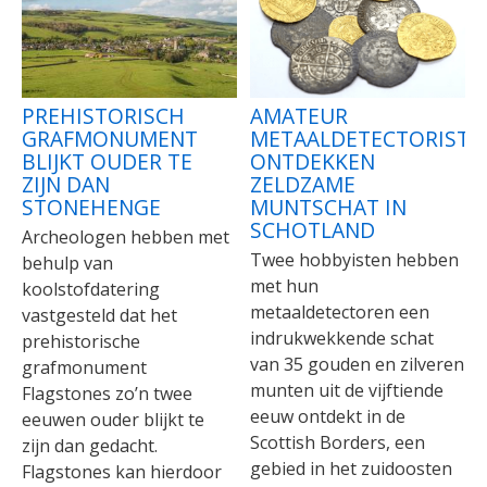
PREHISTORISCH
AMATEUR
GRAFMONUMENT
METAALDETECTORISTE
BLIJKT OUDER TE
ONTDEKKEN
ZIJN DAN
ZELDZAME
STONEHENGE
MUNTSCHAT IN
SCHOTLAND
Archeologen hebben met
Twee hobbyisten hebben
behulp van
met hun
koolstofdatering
metaaldetectoren een
vastgesteld dat het
indrukwekkende schat
prehistorische
van 35 gouden en zilveren
grafmonument
munten uit de vijftiende
Flagstones zo’n twee
eeuw ontdekt in de
eeuwen ouder blijkt te
Scottish Borders, een
zijn dan gedacht.
gebied in het zuidoosten
Flagstones kan hierdoor