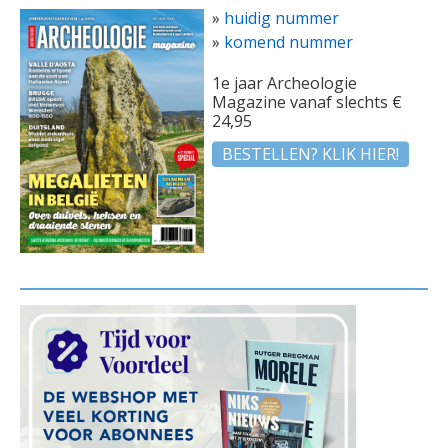
»
huidig nummer
»
komend nummer
1e jaar Archeologie
Magazine vanaf slechts €
24,95
BESTELLEN? KLIK HIER!