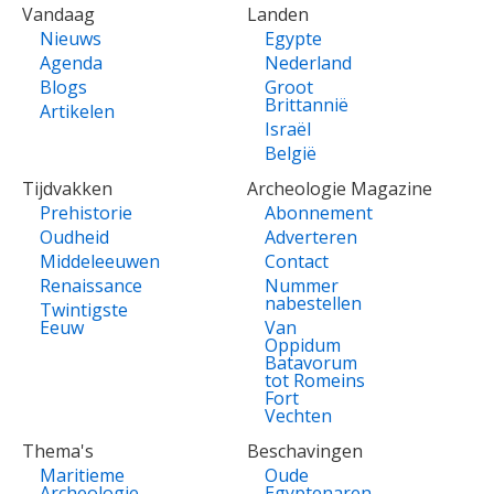
VOET
Vandaag
Landen
Nieuws
Egypte
Agenda
Nederland
Blogs
Groot
Brittannië
Artikelen
Israël
België
Tijdvakken
Archeologie Magazine
Prehistorie
Abonnement
Oudheid
Adverteren
Middeleeuwen
Contact
Renaissance
Nummer
nabestellen
Twintigste
Eeuw
Van
Oppidum
Batavorum
tot Romeins
Fort
Vechten
Thema's
Beschavingen
Maritieme
Oude
Archeologie
Egyptenaren