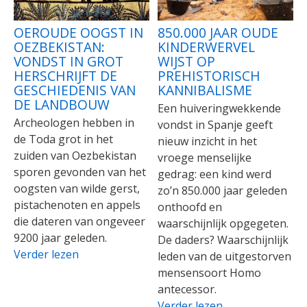
OEROUDE OOGST IN
850.000 JAAR OUDE
OEZBEKISTAN:
KINDERWERVEL
VONDST IN GROT
WIJST OP
HERSCHRIJFT DE
PREHISTORISCH
GESCHIEDENIS VAN
KANNIBALISME
DE LANDBOUW
Een huiveringwekkende
Archeologen hebben in
vondst in Spanje geeft
de Toda grot in het
nieuw inzicht in het
zuiden van Oezbekistan
vroege menselijke
sporen gevonden van het
gedrag: een kind werd
oogsten van wilde gerst,
zo’n 850.000 jaar geleden
pistachenoten en appels
onthoofd en
die dateren van ongeveer
waarschijnlijk opgegeten.
9200 jaar geleden.
De daders? Waarschijnlijk
Verder lezen
leden van de uitgestorven
mensensoort Homo
antecessor.
Verder lezen