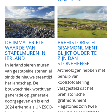
DE IMMATERIËLE
PREHISTORISCH
WAARDE VAN
GRAFMONUMENT
STAPELMUREN IN
BLIJKT OUDER TE
IERLAND
ZIJN DAN
STONEHENGE
In Ierland sieren muren
Archeologen hebben met
van gestapelde stenen al
behulp van
sinds de nieuwe steentijd
koolstofdatering
het landschap. De
vastgesteld dat het
bouwtechniek wordt van
prehistorische
generatie op generatie
grafmonument
doorgegeven en is eind
Flagstones zo’n twee
2024 erkend als UNESCO-