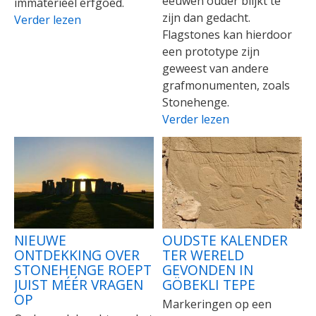
eeuwen ouder blijkt te
immaterieel erfgoed.
zijn dan gedacht.
Verder lezen
Flagstones kan hierdoor
een prototype zijn
geweest van andere
grafmonumenten, zoals
Stonehenge.
Verder lezen
NIEUWE
OUDSTE KALENDER
ONTDEKKING OVER
TER WERELD
STONEHENGE ROEPT
GEVONDEN IN
JUIST MÉÉR VRAGEN
GÖBEKLI TEPE
OP
Markeringen op een