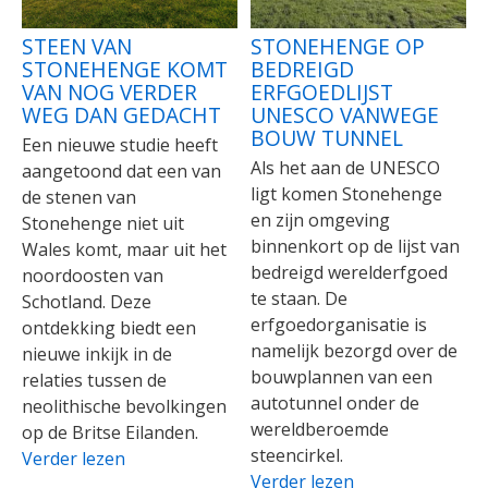
STEEN VAN
STONEHENGE OP
STONEHENGE KOMT
BEDREIGD
VAN NOG VERDER
ERFGOEDLIJST
WEG DAN GEDACHT
UNESCO VANWEGE
BOUW TUNNEL
Een nieuwe studie heeft
Als het aan de UNESCO
aangetoond dat een van
ligt komen Stonehenge
de stenen van
en zijn omgeving
Stonehenge niet uit
binnenkort op de lijst van
Wales komt, maar uit het
bedreigd werelderfgoed
noordoosten van
te staan. De
Schotland. Deze
erfgoedorganisatie is
ontdekking biedt een
namelijk bezorgd over de
nieuwe inkijk in de
bouwplannen van een
relaties tussen de
autotunnel onder de
neolithische bevolkingen
wereldberoemde
op de Britse Eilanden.
steencirkel.
Verder lezen
Verder lezen