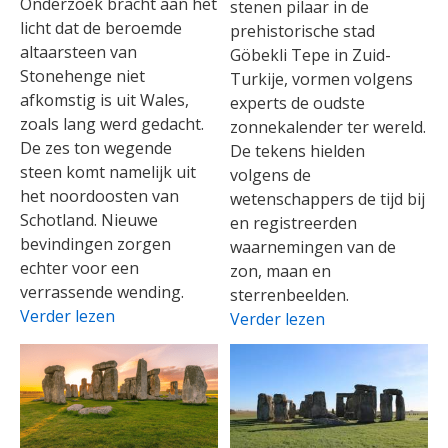
Onderzoek bracht aan het
stenen pilaar in de
licht dat de beroemde
prehistorische stad
altaarsteen van
Göbekli Tepe in Zuid-
Stonehenge niet
Turkije, vormen volgens
afkomstig is uit Wales,
experts de oudste
zoals lang werd gedacht.
zonnekalender ter wereld.
De zes ton wegende
De tekens hielden
steen komt namelijk uit
volgens de
het noordoosten van
wetenschappers de tijd bij
Schotland. Nieuwe
en registreerden
bevindingen zorgen
waarnemingen van de
echter voor een
zon, maan en
verrassende wending.
sterrenbeelden.
Verder lezen
Verder lezen