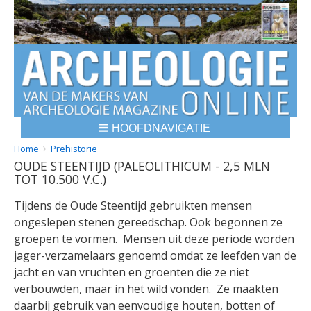
HOOFDNAVIGATIE
BREADCRUMBS
YOU
Home
Prehistorie
OUDE STEENTIJD (PALEOLITHICUM - 2,5 MLN
ARE
TOT 10.500 V.C.)
HERE:
Tijdens de Oude Steentijd gebruikten mensen
ongeslepen stenen gereedschap. Ook begonnen ze
groepen te vormen. Mensen uit deze periode worden
jager-verzamelaars genoemd omdat ze leefden van de
jacht en van vruchten en groenten die ze niet
verbouwden, maar in het wild vonden. Ze maakten
daarbij gebruik van eenvoudige houten, botten of