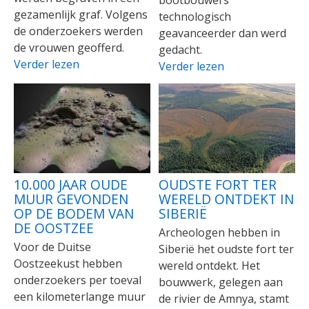
bootbouwers
gezamenlijk graf. Volgens
technologisch
de onderzoekers werden
geavanceerder dan werd
de vrouwen geofferd.
gedacht.
Verder lezen
Verder lezen
10.000 JAAR OUDE
OUDSTE FORT TER
MUUR GEVONDEN
WERELD ONTDEKT IN
OP DE BODEM VAN
SIBERIË
DE OOSTZEE
Archeologen hebben in
Voor de Duitse
Siberië het oudste fort ter
Oostzeekust hebben
wereld ontdekt. Het
onderzoekers per toeval
bouwwerk, gelegen aan
een kilometerlange muur
de rivier de Amnya, stamt