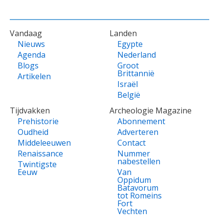
VOET
Vandaag
Landen
Nieuws
Egypte
Agenda
Nederland
Blogs
Groot
Brittannië
Artikelen
Israël
België
Tijdvakken
Archeologie Magazine
Prehistorie
Abonnement
Oudheid
Adverteren
Middeleeuwen
Contact
Renaissance
Nummer
nabestellen
Twintigste
Eeuw
Van
Oppidum
Batavorum
tot Romeins
Fort
Vechten