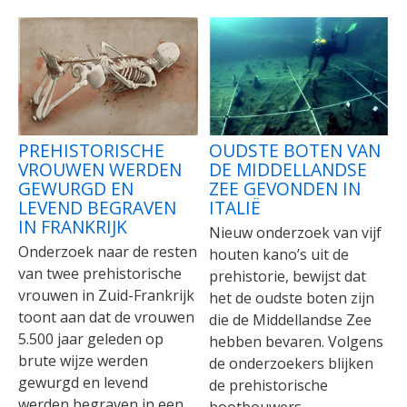
PREHISTORISCHE
OUDSTE BOTEN VAN
VROUWEN WERDEN
DE MIDDELLANDSE
GEWURGD EN
ZEE GEVONDEN IN
LEVEND BEGRAVEN
ITALIË
IN FRANKRIJK
Nieuw onderzoek van vijf
Onderzoek naar de resten
houten kano’s uit de
van twee prehistorische
prehistorie, bewijst dat
vrouwen in Zuid-Frankrijk
het de oudste boten zijn
toont aan dat de vrouwen
die de Middellandse Zee
5.500 jaar geleden op
hebben bevaren. Volgens
brute wijze werden
de onderzoekers blijken
gewurgd en levend
de prehistorische
werden begraven in een