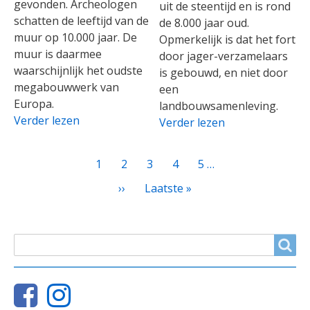
gevonden. Archeologen
uit de steentijd en is rond
schatten de leeftijd van de
de 8.000 jaar oud.
muur op 10.000 jaar. De
Opmerkelijk is dat het fort
muur is daarmee
door jager-verzamelaars
waarschijnlijk het oudste
is gebouwd, en niet door
megabouwwerk van
een
Europa.
landbouwsamenleving.
Verder lezen
Verder lezen
PAGINATIE
Huidige
1
Page
2
Page
3
Page
4
Page
5
…
pagina
Volgende
››
Laatste
Laatste »
pagina
pagina
ZOEKVELD
Search