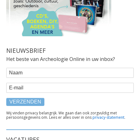
NIEUWSBRIEF
Het beste van Archeologie Online in uw inbox?
WEBFORM
Naam
E-mail
TEKST
Wij vinden privacy belangrijk. We gaan dan ook zorgvuldig met
persoonsgegevens om. Lees er alles over in ons
privacy-statement
.
ONDER
FORMULIER
VACATURES