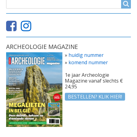
ZOEKVELD
Search
ARCHEOLOGIE MAGAZINE
»
huidig nummer
»
komend nummer
1e jaar Archeologie
Magazine vanaf slechts €
24,95
BESTELLEN? KLIK HIER!