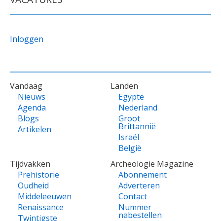
Inloggen
VOET
Vandaag
Landen
Nieuws
Egypte
Agenda
Nederland
Blogs
Groot
Brittannië
Artikelen
Israël
België
Tijdvakken
Archeologie Magazine
Prehistorie
Abonnement
Oudheid
Adverteren
Middeleeuwen
Contact
Renaissance
Nummer
nabestellen
Twintigste