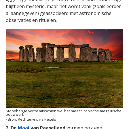
blijft een mysterie, maar het wordt vaak (zoals eerder
al aangegeven) geassocieerd met astronomische
observaties en rituelen.
Stonehenge vormt misschien wel het meest iconische megalitische
bouwwerk
Rechtenvrij, via Pexels
2. De
Moai
van Paaseiland
vormen nog een