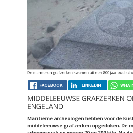
De marmeren grafzerken kwamen uit een 800 jaar oud sch
FACEBOOK
LINKEDIN
WHAT
MIDDELEEUWSE GRAFZERKEN O
ENGELAND
Maritieme archeologen hebben voor de kust
middeleeuwse grafzerken opgedoken. De m
scheepswrak en wegen 70 en 200 kilo. Na de 