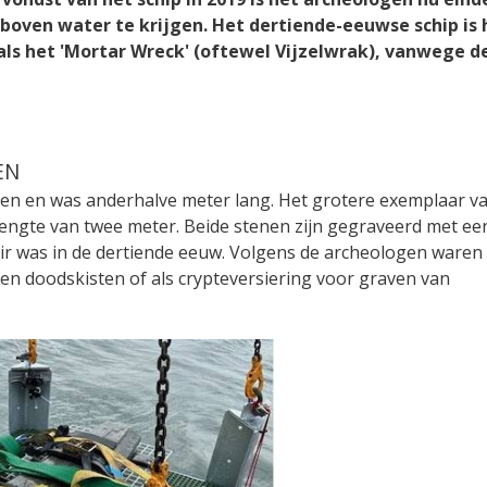
ven water te krijgen. Het dertiende-eeuwse schip is 
ls het 'Mortar Wreck' (oftewel Vijzelwrak), vanwege d
EN
den en was anderhalve meter lang. Het grotere exemplaar v
lengte van twee meter. Beide stenen zijn gegraveerd met ee
air was in de dertiende eeuw. Volgens de archeologen waren
n doodskisten of als crypteversiering voor graven van