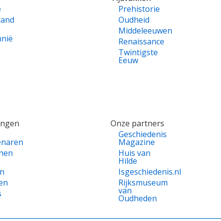
e
Prehistorie
land
Oudheid
Middeleeuwen
nnië
Renaissance
Twintigste
Eeuw
ingen
Onze partners
Geschiedenis
enaren
Magazine
nen
Huis van
Hilde
en
Isgeschiedenis.nl
en
Rijksmuseum
van
s
Oudheden