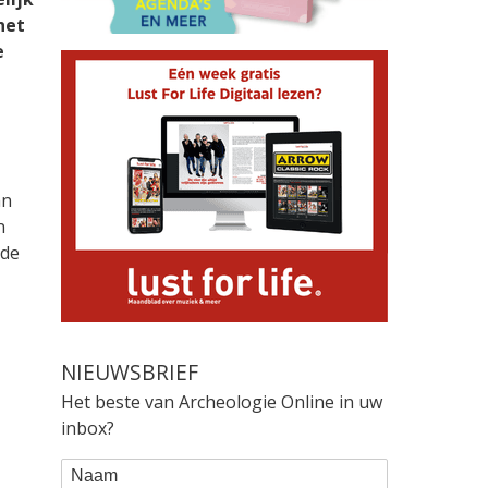
het
e
an
n
 de
NIEUWSBRIEF
Het beste van Archeologie Online in uw
inbox?
WEBFORM
Naam