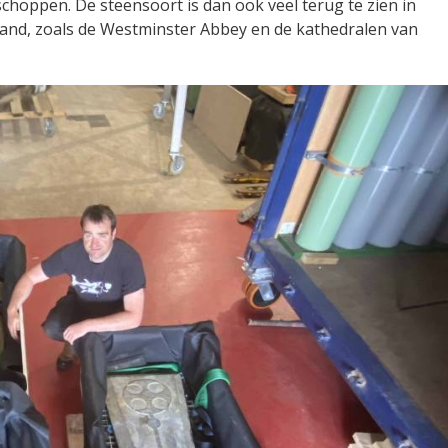
oppen. De steensoort is dan ook veel terug te zien in
eland, zoals de Westminster Abbey en de kathedralen van