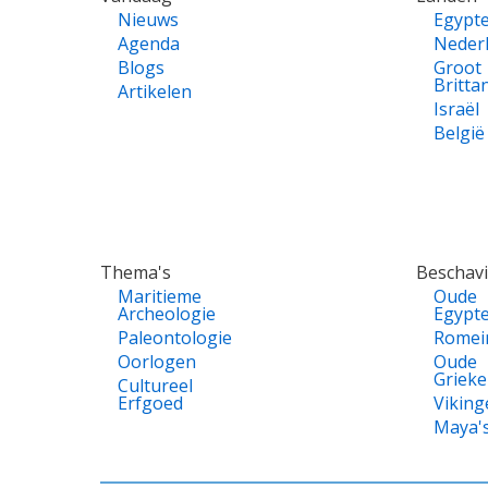
Nieuws
Egypt
Agenda
Neder
Blogs
Groot
Britta
Artikelen
Israël
België
Thema's
Beschav
Maritieme
Oude
Archeologie
Egypt
Paleontologie
Romei
Oorlogen
Oude
Griek
Cultureel
Erfgoed
Viking
Maya'