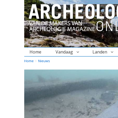
Home
Vandaag
Landen
BREADCRUMBS
YOU
Home
Nieuws
ARE
HERE: