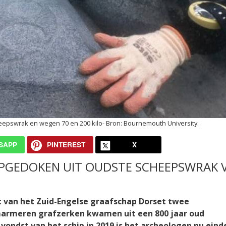
eepswrak en wegen 70 en 200 kilo
Bournemouth University.
SAPP
PINTEREST
X
PGEDOKEN UIT OUDSTE SCHEEPSWRAK 
 van het Zuid-Engelse graafschap Dorset twee
armeren grafzerken kwamen uit een 800 jaar oud
vondst van het schip in 2019 is het archeologen nu einde