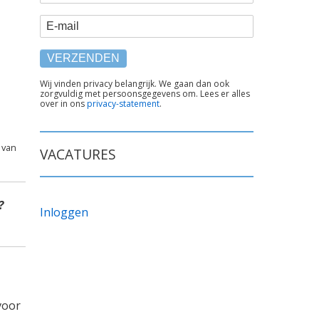
E-mail
TEKST
Wij vinden privacy belangrijk. We gaan dan ook
zorgvuldig met persoonsgegevens om. Lees er alles
ONDER
over in ons
privacy-statement
.
FORMULIER
 van
VACATURES
?
Inloggen
voor