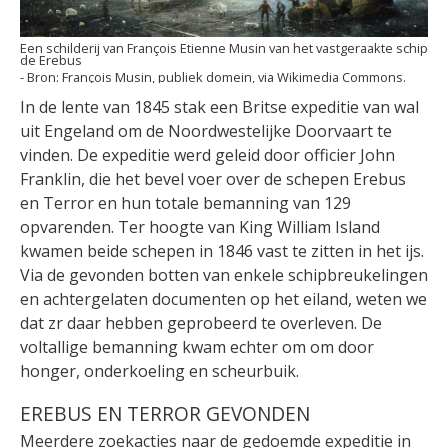
Een schilderij van François Etienne Musin van het vastgeraakte schip
de Erebus
François Musin, publiek domein, via Wikimedia Commons.
In de lente van 1845 stak een Britse expeditie van wal
uit Engeland om de Noordwestelijke Doorvaart te
vinden. De expeditie werd geleid door officier John
Franklin, die het bevel voer over de schepen Erebus
en Terror en hun totale bemanning van 129
opvarenden. Ter hoogte van King William Island
kwamen beide schepen in 1846 vast te zitten in het ijs.
Via de gevonden botten van enkele schipbreukelingen
en achtergelaten documenten op het eiland, weten we
dat zr daar hebben geprobeerd te overleven. De
voltallige bemanning kwam echter om om door
honger, onderkoeling en scheurbuik.
EREBUS EN TERROR GEVONDEN
Meerdere zoekacties naar de gedoemde expeditie in