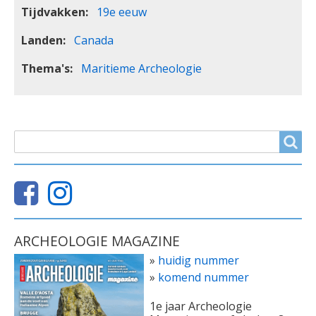
Tijdvakken
19e eeuw
Landen
Canada
Thema's
Maritieme Archeologie
ZOEKVELD
Search
ARCHEOLOGIE MAGAZINE
»
huidig nummer
»
komend nummer
1e jaar Archeologie