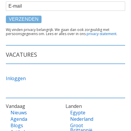
E-mail
TEKST
Wij vinden privacy belangrijk. We gaan dan ook zorgvuldig met
persoonsgegevens om. Lees er alles over in ons
privacy-statement
.
ONDER
FORMULIER
VACATURES
Inloggen
VOET
Vandaag
Landen
Nieuws
Egypte
Agenda
Nederland
Blogs
Groot
Brittannië