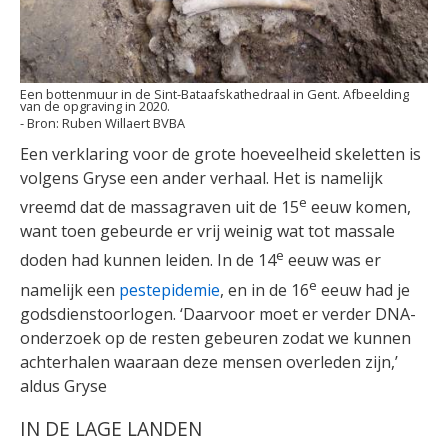
Een bottenmuur in de Sint-Bataafskathedraal in Gent. Afbeelding
van de opgraving in 2020.
Ruben Willaert BVBA
Een verklaring voor de grote hoeveelheid skeletten is
volgens Gryse een ander verhaal. Het is namelijk
e
vreemd dat de massagraven uit de 15
eeuw komen,
want toen gebeurde er vrij weinig wat tot massale
e
doden had kunnen leiden. In de 14
eeuw was er
e
namelijk een
pestepidemie
, en in de 16
eeuw had je
godsdienstoorlogen. ‘Daarvoor moet er verder DNA-
onderzoek op de resten gebeuren zodat we kunnen
achterhalen waaraan deze mensen overleden zijn,’
aldus Gryse
IN DE LAGE LANDEN