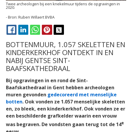
Twee archeologen bij een knekelmuur tijdens de opgravingen in
2020.
Ruben Willaert BVBA
FACEBOOK
LINKEDIN
WHATSAPP
PINTEREST
X
BOTTENMUUR, 1.057 SKELETTEN EN
KINDERKERKHOF ONTDEKT IN EN
NABIJ GENTSE SINT-
BAAFSKATHEDRAAL
Bij opgravingen in en rond de Sint-
Baafskathedraal in Gent hebben archeologen
muren gevonden
gedecoreerd met menselijke
botten
. Ook vonden ze 1.057 menselijke skeletten
en, zo bleek, een kinderkerkhof. Ook vonden ze er
een beschilderde grafkelder waarin een vrouw
e
was begraven. De vondsten gaan terug tot de 14
eeuw.