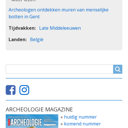
Archeologen ontdekken muren van menselijke
botten in Gent
Tijdvakken
Late Middeleeuwen
Landen
België
ZOEKVELD
Search
ARCHEOLOGIE MAGAZINE
»
huidig nummer
»
komend nummer