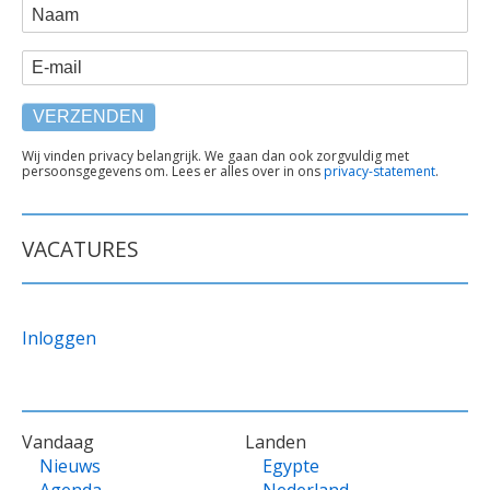
WEBFORM
Naam
E-mail
TEKST
Wij vinden privacy belangrijk. We gaan dan ook zorgvuldig met
persoonsgegevens om. Lees er alles over in ons
privacy-statement
.
ONDER
FORMULIER
VACATURES
Inloggen
VOET
Vandaag
Landen
Nieuws
Egypte
Agenda
Nederland