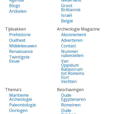
Blogs
Groot
Brittannië
Artikelen
Israël
België
Tijdvakken
Archeologie Magazine
Prehistorie
Abonnement
Oudheid
Adverteren
Middeleeuwen
Contact
Renaissance
Nummer
nabestellen
Twintigste
Eeuw
Van
Oppidum
Batavorum
tot Romeins
Fort
Vechten
Thema's
Beschavingen
Maritieme
Oude
Archeologie
Egyptenaren
Paleontologie
Romeinen
Oorlogen
Oude