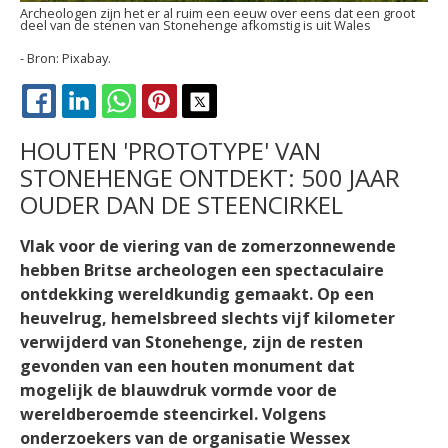
Archeologen zijn het er al ruim een eeuw over eens dat een groot
deel van de stenen van Stonehenge afkomstig is uit Wales
Pixabay.
FACEBOOK
LINKEDIN
WHATSAPP
PINTEREST
X
HOUTEN 'PROTOTYPE' VAN
STONEHENGE ONTDEKT: 500 JAAR
OUDER DAN DE STEENCIRKEL
Vlak voor de viering van de zomerzonnewende
hebben Britse archeologen een spectaculaire
ontdekking wereldkundig gemaakt. Op een
heuvelrug, hemelsbreed slechts vijf kilometer
verwijderd van Stonehenge, zijn de resten
gevonden van een houten monument dat
mogelijk de blauwdruk vormde voor de
wereldberoemde steencirkel. Volgens
onderzoekers van de organisatie Wessex