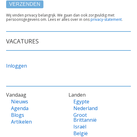
TEKST
Wij vinden privacy belangrijk. We gaan dan ook zorgvuldig met
persoonsgegevens om. Lees er alles over in ons
privacy-statement
.
ONDER
FORMULIER
VACATURES
Inloggen
VOET
Vandaag
Landen
Nieuws
Egypte
Agenda
Nederland
Blogs
Groot
Brittannië
Artikelen
Israël
België