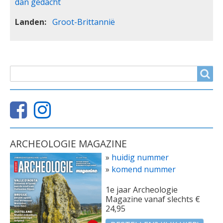
dan gedacht
Landen
Groot-Brittannië
ZOEKVELD
Search
ARCHEOLOGIE MAGAZINE
»
huidig nummer
»
komend nummer
1e jaar Archeologie
Magazine vanaf slechts €
24,95