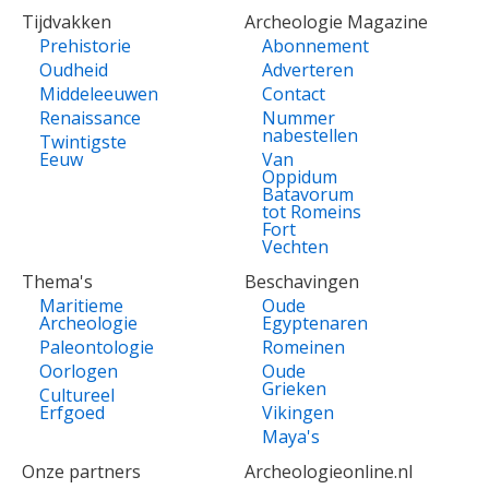
Tijdvakken
Archeologie Magazine
Prehistorie
Abonnement
Oudheid
Adverteren
Middeleeuwen
Contact
Renaissance
Nummer
nabestellen
Twintigste
Eeuw
Van
Oppidum
Batavorum
tot Romeins
Fort
Vechten
Thema's
Beschavingen
Maritieme
Oude
Archeologie
Egyptenaren
Paleontologie
Romeinen
Oorlogen
Oude
Grieken
Cultureel
Erfgoed
Vikingen
Maya's
Onze partners
Archeologieonline.nl