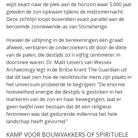
wijst exact naar de plek aan de horizon waar 5.000 jaar
geleden de zon opkwam tijdens de midzomernacht.
Deze zichtlijn loopt bovendien exact parallel aan de
beroemde zonnewende-as van Stonehenge.
Hoewel de uitlijning in de berekeningen één graad
afweek, verklaren de onderzoekers dit door de dikte
van de palen, die destijds zo'n vijftig centimeter in
doorsnee waren. Dr. Matt Leivers van Wessex
Archaeology legt in de Britse krant The Guardian uit
dat dit laat zien hoe de neolithische mens zijn plaats in
het universum probeerde te begrijpen: "De enorme
hoeveelheid energie die destijds is gestoken in het
markeren van de zon en haar bewegingen, laat er
geen twijfel over bestaan dat dit een religieus
fenomeen was dat gedurende millennia het hele
landschap heeft gevormd."
KAMP VOOR BOUWVAKKERS OF SPIRITUELE