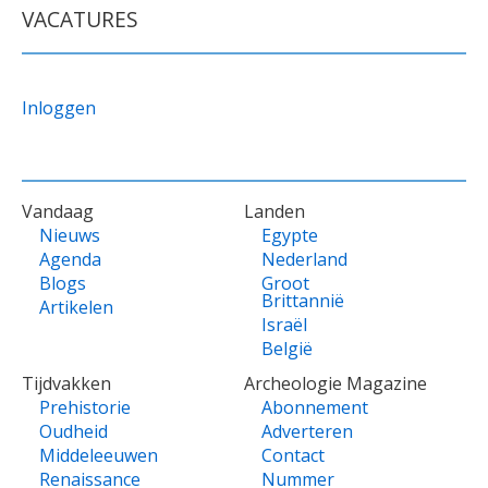
VACATURES
Inloggen
VOET
Vandaag
Landen
Nieuws
Egypte
Agenda
Nederland
Blogs
Groot
Brittannië
Artikelen
Israël
België
Tijdvakken
Archeologie Magazine
Prehistorie
Abonnement
Oudheid
Adverteren
Middeleeuwen
Contact
Renaissance
Nummer