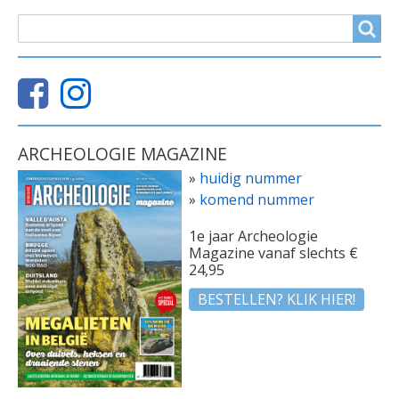
ZOEKVELD
Search
ARCHEOLOGIE MAGAZINE
»
huidig nummer
»
komend nummer
1e jaar Archeologie
Magazine vanaf slechts €
24,95
BESTELLEN? KLIK HIER!