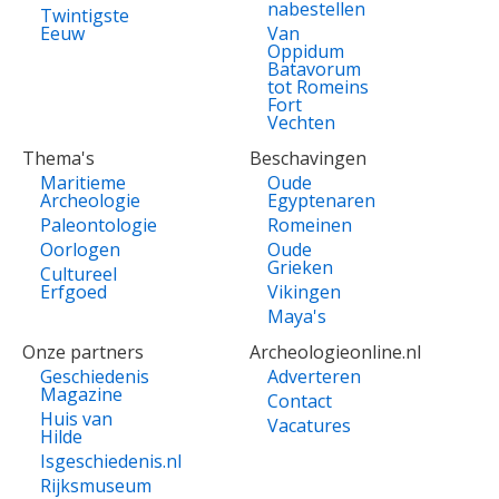
nabestellen
Twintigste
Eeuw
Van
Oppidum
Batavorum
tot Romeins
Fort
Vechten
Thema's
Beschavingen
Maritieme
Oude
Archeologie
Egyptenaren
Paleontologie
Romeinen
Oorlogen
Oude
Grieken
Cultureel
Erfgoed
Vikingen
Maya's
Onze partners
Archeologieonline.nl
Geschiedenis
Adverteren
Magazine
Contact
Huis van
Vacatures
Hilde
Isgeschiedenis.nl
Rijksmuseum