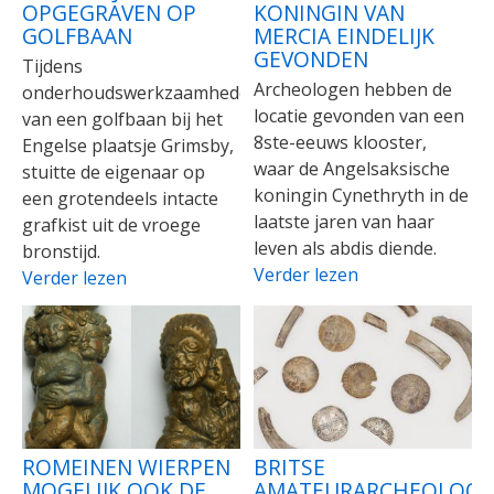
OPGEGRAVEN OP
KONINGIN VAN
GOLFBAAN
MERCIA EINDELIJK
GEVONDEN
Tijdens
Archeologen hebben de
onderhoudswerkzaamheden
locatie gevonden van een
van een golfbaan bij het
8ste-eeuws klooster,
Engelse plaatsje Grimsby,
waar de Angelsaksische
stuitte de eigenaar op
koningin Cynethryth in de
een grotendeels intacte
laatste jaren van haar
grafkist uit de vroege
leven als abdis diende.
bronstijd.
Verder lezen
Verder lezen
ROMEINEN WIERPEN
BRITSE
MOGELIJK OOK DE
AMATEURARCHEOLOO