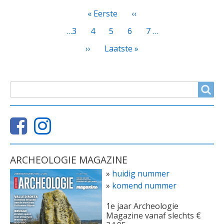
PAGINATIE
Eerste
« Eerste
Vorige
‹‹
pagina
pagina
Page
…
3
Page
4
Huidige
5
Page
6
Page
7
…
pagina
Volgende
››
Laatste
Laatste »
pagina
pagina
ZOEKVELD
Search
ARCHEOLOGIE MAGAZINE
»
huidig nummer
»
komend nummer
1e jaar Archeologie
Magazine vanaf slechts €