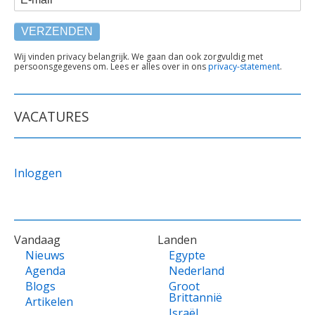
TEKST
Wij vinden privacy belangrijk. We gaan dan ook zorgvuldig met
persoonsgegevens om. Lees er alles over in ons
privacy-statement
.
ONDER
FORMULIER
VACATURES
Inloggen
VOET
Vandaag
Landen
Nieuws
Egypte
Agenda
Nederland
Blogs
Groot
Brittannië
Artikelen
Israël