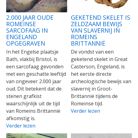
2.000 JAAR OUDE
GEKETEND SKELET IS
ROMEINSE
ZELDZAAM BEWIJS
SARCOFAAG IN
VAN SLAVERNIJ IN
ENGELAND
ROMEINS
OPGEGRAVEN
BRITTANNIË
In het Engelse plaatsje
De vondst van een
Bath, vlakbij Bristol, is
geketend skelet in Great
een sarcofaag gevonden
Casterson, Engeland, is
met een geschatte leeftijd
het eerste directe
van ongeveer 2.000 jaar
archeologische bewijs van
oud. Dit betekent dat de
slavernij in Groot-
stenen grafkist
Brittannië tijdens de
waarschijnlijk uit de tijd
Romeinse tijd.
van Romeins Brittannië
Verder lezen
afkomstig is.
Verder lezen