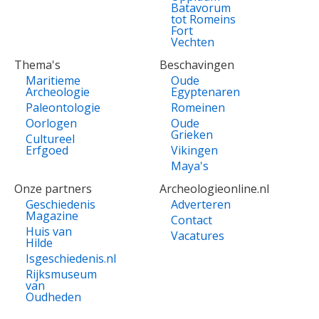
Batavorum
tot Romeins
Fort
Vechten
Thema's
Beschavingen
Maritieme
Oude
Archeologie
Egyptenaren
Paleontologie
Romeinen
Oorlogen
Oude
Grieken
Cultureel
Erfgoed
Vikingen
Maya's
Onze partners
Archeologieonline.nl
Geschiedenis
Adverteren
Magazine
Contact
Huis van
Vacatures
Hilde
Isgeschiedenis.nl
Rijksmuseum
van
Oudheden