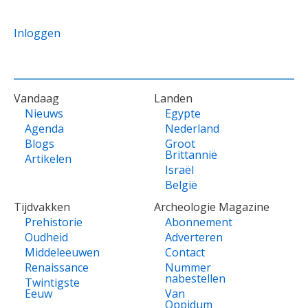
Inloggen
VOET
Vandaag
Landen
Nieuws
Egypte
Agenda
Nederland
Blogs
Groot
Brittannië
Artikelen
Israël
België
Tijdvakken
Archeologie Magazine
Prehistorie
Abonnement
Oudheid
Adverteren
Middeleeuwen
Contact
Renaissance
Nummer
nabestellen
Twintigste
Eeuw
Van
Oppidum