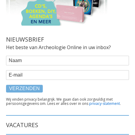
NIEUWSBRIEF
Het beste van Archeologie Online in uw inbox?
WEBFORM
Naam
E-mail
TEKST
Wij vinden privacy belangrijk. We gaan dan ook zorgvuldig met
persoonsgegevens om. Lees er alles over in ons
privacy-statement
.
ONDER
FORMULIER
VACATURES