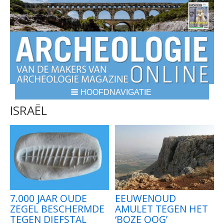
HOOFDNAVIGATIE
BREADCRUMBS
ISRAËL
7.000 JAAR OUDE
EEUWENOUD
ZEGEL BESCHERMDE
AMULET TEGEN HET
TEGEN DIEFSTAL
‘BOZE OOG’