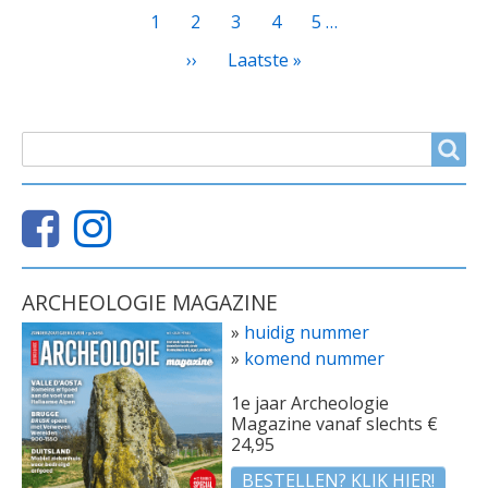
pagina
pagina
Page
1
Huidige
2
Page
3
Page
4
Page
5
…
pagina
Volgende
››
Laatste
Laatste »
pagina
pagina
ZOEKVELD
Search
ARCHEOLOGIE MAGAZINE
»
huidig nummer
»
komend nummer
1e jaar Archeologie
Magazine vanaf slechts €
24,95
BESTELLEN? KLIK HIER!