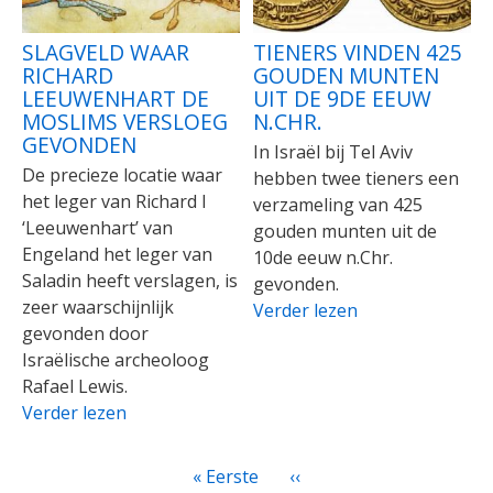
SLAGVELD WAAR
TIENERS VINDEN 425
RICHARD
GOUDEN MUNTEN
LEEUWENHART DE
UIT DE 9DE EEUW
MOSLIMS VERSLOEG
N.CHR.
GEVONDEN
In Israël bij Tel Aviv
De precieze locatie waar
hebben twee tieners een
het leger van Richard I
verzameling van 425
‘Leeuwenhart’ van
gouden munten uit de
Engeland het leger van
10de eeuw n.Chr.
Saladin heeft verslagen, is
gevonden.
zeer waarschijnlijk
Verder lezen
gevonden door
Israëlische archeoloog
Rafael Lewis.
Verder lezen
PAGINATIE
Eerste
« Eerste
Vorige
‹‹