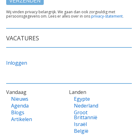
TEKST
Wij vinden privacy belangrijk. We gaan dan ook zorgvuldig met
persoonsgegevens om. Lees er alles over in ons
privacy-statement
.
ONDER
FORMULIER
VACATURES
Inloggen
VOET
Vandaag
Landen
Nieuws
Egypte
Agenda
Nederland
Blogs
Groot
Brittannië
Artikelen
Israël
België