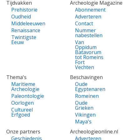
Tijdvakken
Archeologie Magazine
Prehistorie
Abonnement
Oudheid
Adverteren
Middeleeuwen
Contact
Renaissance
Nummer
nabestellen
Twintigste
Eeuw
Van
Oppidum
Batavorum
tot Romeins
Fort
Vechten
Thema's
Beschavingen
Maritieme
Oude
Archeologie
Egyptenaren
Paleontologie
Romeinen
Oorlogen
Oude
Grieken
Cultureel
Erfgoed
Vikingen
Maya's
Onze partners
Archeologieonline.nl
Geschiedenis
Adverteren