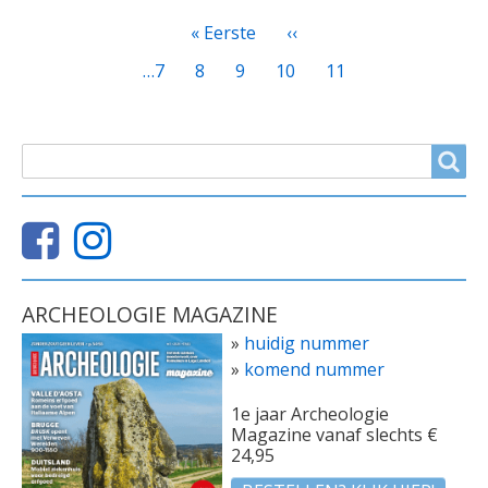
PAGINATIE
Eerste
« Eerste
Vorige
‹‹
pagina
pagina
Page
…
7
Page
8
Page
9
Page
10
Huidige
11
pagina
ZOEKVELD
Search
ARCHEOLOGIE MAGAZINE
»
huidig nummer
»
komend nummer
1e jaar Archeologie
Magazine vanaf slechts €
24,95