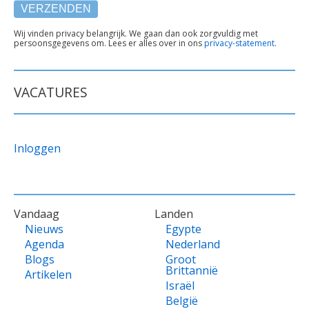
TEKST
Wij vinden privacy belangrijk. We gaan dan ook zorgvuldig met
persoonsgegevens om. Lees er alles over in ons
privacy-statement
.
ONDER
FORMULIER
VACATURES
Inloggen
VOET
Vandaag
Landen
Nieuws
Egypte
Agenda
Nederland
Blogs
Groot
Brittannië
Artikelen
Israël
België