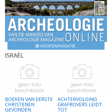
HOOFDNAVIGATIE
BREADCRUMBS
ISRAËL
BOEKEN VAN EERSTE
ACHTERVOLGING
CHRISTENEN
GRAFROVERS LEIDT
GEVONDEN
TOT