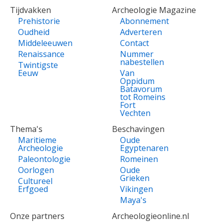
Tijdvakken
Archeologie Magazine
Prehistorie
Abonnement
Oudheid
Adverteren
Middeleeuwen
Contact
Renaissance
Nummer
nabestellen
Twintigste
Eeuw
Van
Oppidum
Batavorum
tot Romeins
Fort
Vechten
Thema's
Beschavingen
Maritieme
Oude
Archeologie
Egyptenaren
Paleontologie
Romeinen
Oorlogen
Oude
Grieken
Cultureel
Erfgoed
Vikingen
Maya's
Onze partners
Archeologieonline.nl