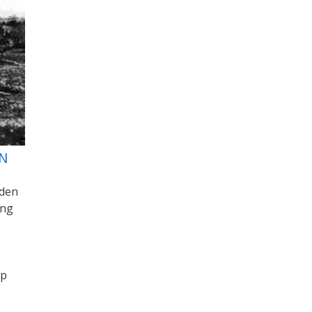
N
eden
ing
op