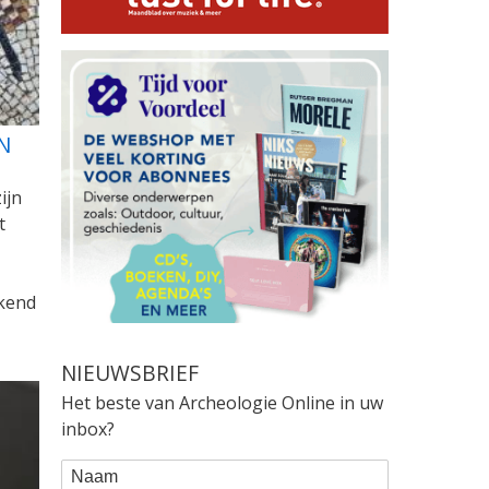
N
ijn
t
ekend
NIEUWSBRIEF
Het beste van Archeologie Online in uw
inbox?
WEBFORM
Naam