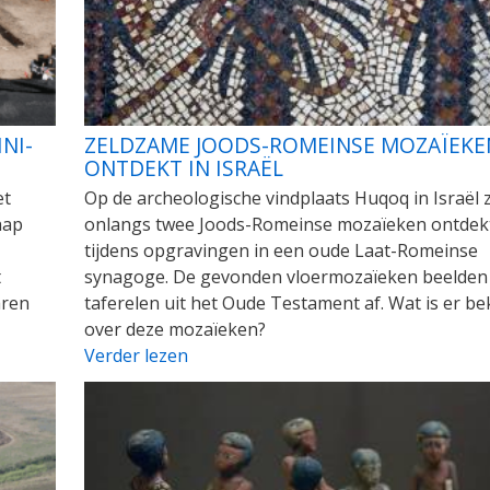
NI-
ZELDZAME JOODS-ROMEINSE MOZAÏEKE
ONTDEKT IN ISRAËL
et
Op de archeologische vindplaats Huqoq in Israël z
hap
onlangs twee Joods-Romeinse mozaïeken ontdek
tijdens opgravingen in een oude Laat-Romeinse
t
synagoge. De gevonden vloermozaïeken beelden
aren
taferelen uit het Oude Testament af. Wat is er b
over deze mozaïeken?
Verder lezen