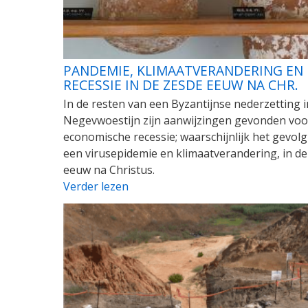
PANDEMIE, KLIMAATVERANDERING EN
RECESSIE IN DE ZESDE EEUW NA CHR.
In de resten van een Byzantijnse nederzetting i
Negevwoestijn zijn aanwijzingen gevonden voo
economische recessie; waarschijnlijk het gevolg
een virusepidemie en klimaatverandering, in de
eeuw na Christus.
Verder lezen