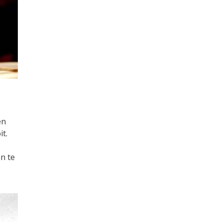
en
t.
n te