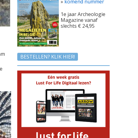
»
komend nummer
1e jaar Archeologie
Magazine vanaf
slechts € 24,95
am
BESTELLEN? KLIK HIER!
e