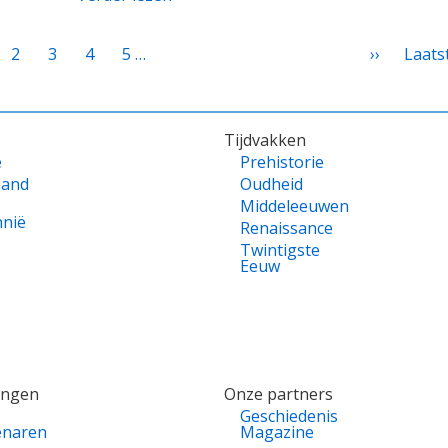
ge
Page
2
Huidige
3
Page
4
Page
5
…
Volgende
››
Laats
Laats
pagina
pagina
pagin
Tijdvakken
e
Prehistorie
land
Oudheid
Middeleeuwen
nnië
Renaissance
Twintigste
Eeuw
ingen
Onze partners
Geschiedenis
enaren
Magazine