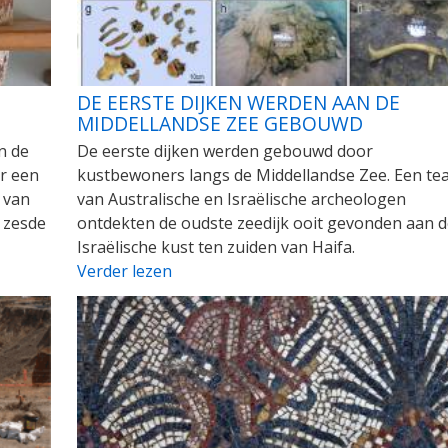
DE EERSTE DIJKEN WERDEN AAN DE
MIDDELLANDSE ZEE GEBOUWD
n de
De eerste dijken werden gebouwd door
r een
kustbewoners langs de Middellandse Zee. Een te
 van
van Australische en Israëlische archeologen
 zesde
ontdekten de oudste zeedijk ooit gevonden aan d
Israëlische kust ten zuiden van Haifa.
Verder lezen