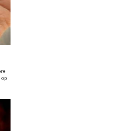
ere
t op