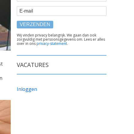
E-mail
TEKST
Wij vinden privacy belangrijk. We gaan dan ook
zorgvuldig met persoonsgegevens om. Lees er alles
ONDER
over in ons
privacy-statement
.
FORMULIER
st
VACATURES
n
Inloggen