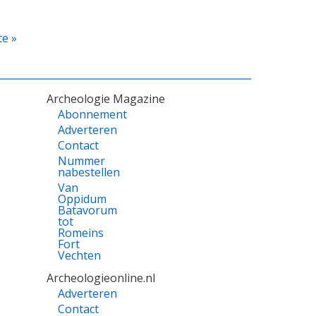
te
te »
a
Archeologie Magazine
Abonnement
Adverteren
Contact
Nummer
nabestellen
Van
Oppidum
Batavorum
tot
Romeins
Fort
Vechten
Archeologieonline.nl
Adverteren
Contact