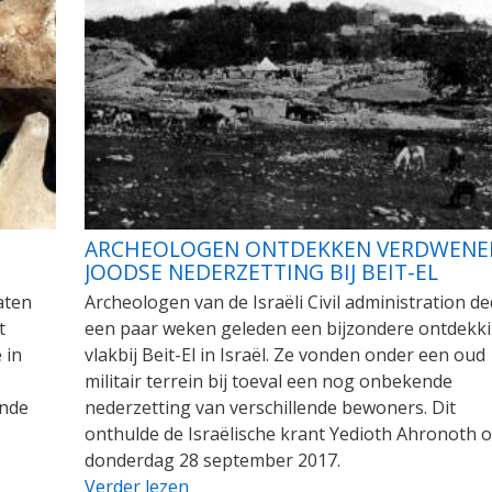
ARCHEOLOGEN ONTDEKKEN VERDWENE
JOODSE NEDERZETTING BIJ BEIT-EL
aten
Archeologen van de Israëli Civil administration d
t
een paar weken geleden een bijzondere ontdekk
 in
vlakbij Beit-El in Israël. Ze vonden onder een oud
militair terrein bij toeval een nog onbekende
ende
nederzetting van verschillende bewoners. Dit
onthulde de Israëlische krant Yedioth Ahronoth 
donderdag 28 september 2017.
Verder lezen