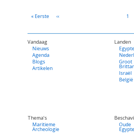
PAGINATIE
Eerste
« Eerste
Vorige
‹‹
Pa
1
pagina
pagina
VOET
Vandaag
Landen
Nieuws
Egypt
Agenda
Neder
Blogs
Groot
Britta
Artikelen
Israël
België
Thema's
Beschav
Maritieme
Oude
Archeologie
Egypt