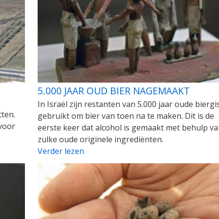
5.000 JAAR OUD BIER NAGEMAAKT
In Israël zijn restanten van 5.000 jaar oude biergi
tten.
gebruikt om bier van toen na te maken. Dit is de
 voor
eerste keer dat alcohol is gemaakt met behulp va
zulke oude originele ingrediënten.
Verder lezen