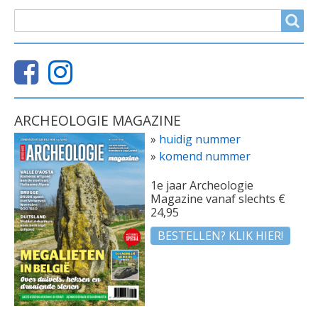
ZOEKVELD
Search
ARCHEOLOGIE MAGAZINE
»
huidig nummer
»
komend nummer
1e jaar Archeologie
Magazine vanaf slechts €
24,95
BESTELLEN? KLIK HIER!