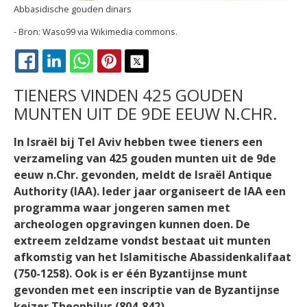
Abbasidische gouden dinars
Waso99 via Wikimedia commons.
FACEBOOK
LINKEDIN
WHATSAPP
PINTEREST
X
TIENERS VINDEN 425 GOUDEN
MUNTEN UIT DE 9DE EEUW N.CHR.
In Israël bij Tel Aviv hebben twee tieners een
verzameling van 425 gouden munten uit de 9de
eeuw n.Chr. gevonden, meldt de Israël Antique
Authority (IAA). Ieder jaar organiseert de IAA een
programma waar jongeren samen met
archeologen opgravingen kunnen doen. De
extreem zeldzame vondst bestaat uit munten
afkomstig van het Islamitische Abassidenkalifaat
(750-1258). Ook is er één Byzantijnse munt
gevonden met een inscriptie van de Byzantijnse
keizer Theophilus (804-842).