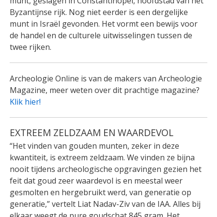
munt, geslagen in Constantinopel, hoofdstad van het
Byzantijnse rijk. Nog niet eerder is een dergelijke
munt in Israël gevonden. Het vormt een bewijs voor
de handel en de culturele uitwisselingen tussen de
twee rijken.
Archeologie Online is van de makers van Archeologie
Magazine, meer weten over dit prachtige magazine?
Klik hier!
EXTREEM ZELDZAAM EN WAARDEVOL
“Het vinden van gouden munten, zeker in deze
kwantiteit, is extreem zeldzaam. We vinden ze bijna
nooit tijdens archeologische opgravingen gezien het
feit dat goud zeer waardevol is en meestal weer
gesmolten en hergebruikt werd, van generatie op
generatie,” vertelt Liat Nadav-Ziv van de IAA. Alles bij
elkaar weegt de pure goudschat 845 gram. Het