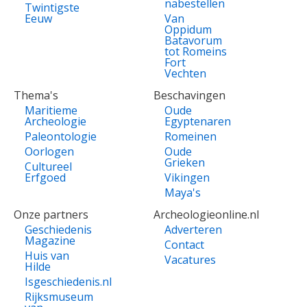
nabestellen
Twintigste
Eeuw
Van
Oppidum
Batavorum
tot Romeins
Fort
Vechten
Thema's
Beschavingen
Maritieme
Oude
Archeologie
Egyptenaren
Paleontologie
Romeinen
Oorlogen
Oude
Grieken
Cultureel
Erfgoed
Vikingen
Maya's
Onze partners
Archeologieonline.nl
Geschiedenis
Adverteren
Magazine
Contact
Huis van
Vacatures
Hilde
Isgeschiedenis.nl
Rijksmuseum