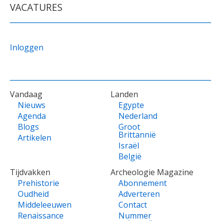
VACATURES
Inloggen
VOET
Vandaag
Landen
Nieuws
Egypte
Agenda
Nederland
Blogs
Groot
Brittannië
Artikelen
Israël
België
Tijdvakken
Archeologie Magazine
Prehistorie
Abonnement
Oudheid
Adverteren
Middeleeuwen
Contact
Renaissance
Nummer