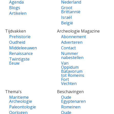
Agenda
Nederland
Blogs
Groot
Brittannië
Artikelen
Israël
België
Tijdvakken
Archeologie Magazine
Prehistorie
Abonnement
Oudheid
Adverteren
Middeleeuwen
Contact
Renaissance
Nummer
nabestellen
Twintigste
Eeuw
Van
Oppidum
Batavorum
tot Romeins
Fort
Vechten
Thema's
Beschavingen
Maritieme
Oude
Archeologie
Egyptenaren
Paleontologie
Romeinen
Oorlogen
Oude