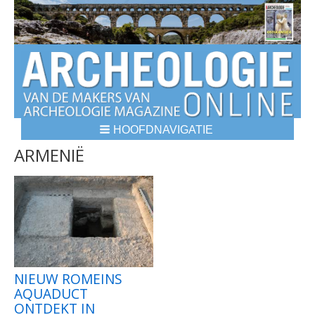
HOOFDNAVIGATIE
BREADCRUMBS
ARMENIË
NIEUW ROMEINS
AQUADUCT
ONTDEKT IN