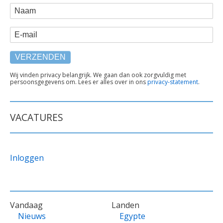
WEBFORM
Naam
E-mail
TEKST
Wij vinden privacy belangrijk. We gaan dan ook zorgvuldig met
persoonsgegevens om. Lees er alles over in ons
privacy-statement
.
ONDER
FORMULIER
VACATURES
Inloggen
VOET
Vandaag
Landen
Nieuws
Egypte