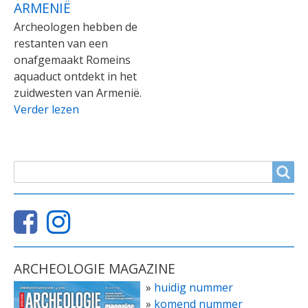
ARMENIË
Archeologen hebben de
restanten van een
onafgemaakt Romeins
aquaduct ontdekt in het
zuidwesten van Armenië.
Verder lezen
ZOEKVELD
Search
ARCHEOLOGIE MAGAZINE
»
huidig nummer
»
komend nummer