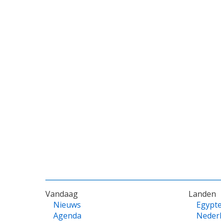
VOET
Vandaag
Landen
Nieuws
Egypt
Agenda
Neder