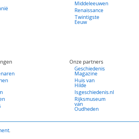
Middeleeuwen
nnië
Renaissance
Twintigste
Eeuw
ingen
Onze partners
Geschiedenis
enaren
Magazine
nen
Huis van
Hilde
en
Isgeschiedenis.nl
en
Rijksmuseum
van
s
Oudheden
ment
.