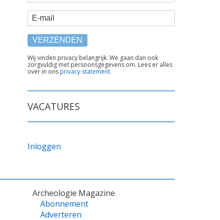
E-mail
TEKST
Wij vinden privacy belangrijk. We gaan dan ook
zorgvuldig met persoonsgegevens om. Lees er alles
ONDER
over in ons
privacy-statement
.
FORMULIER
VACATURES
Inloggen
Archeologie Magazine
Abonnement
Adverteren