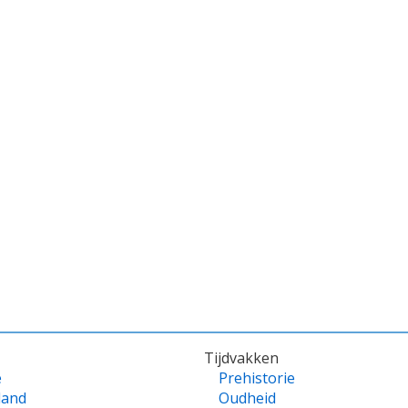
Tijdvakken
e
Prehistorie
land
Oudheid