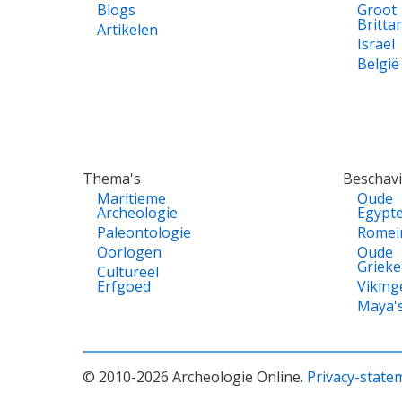
Blogs
Groot
Britta
Artikelen
Israël
België
Thema's
Beschav
Maritieme
Oude
Archeologie
Egypt
Paleontologie
Romei
Oorlogen
Oude
Griek
Cultureel
Erfgoed
Viking
Maya'
© 2010-2026 Archeologie Online.
Privacy-state