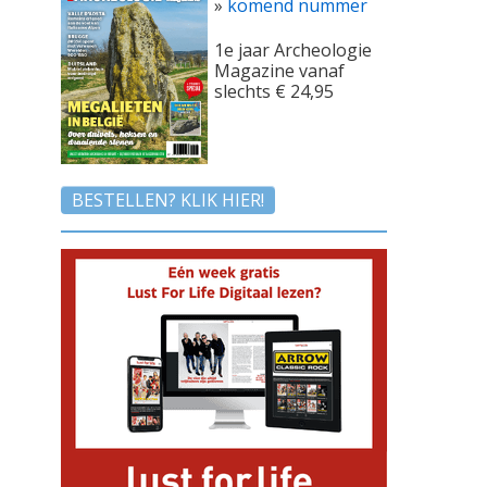
»
komend nummer
1e jaar Archeologie
Magazine vanaf
slechts € 24,95
BESTELLEN? KLIK HIER!