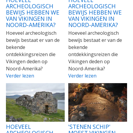
ARCHEOLOGISCH
ARCHEOLOGISCH
BEWIJS HEBBEN WE
BEWIJS HEBBEN WE
VAN VIKINGEN IN
VAN VIKINGEN IN
NOORD-AMERIKA?
NOORD-AMERIKA?
Hoeveel archeologisch
Hoeveel archeologisch
bewijs bestaat er van de
bewijs bestaat er van de
bekende
bekende
ontdekkingsreizen die
ontdekkingsreizen die
Vikingen deden op
Vikingen deden op
Noord-Amerika?
Noord-Amerika?
Verder lezen
Verder lezen
HOEVEEL
'STENEN SCHIP'
ARCHEOLOGISCH
MOEST VIKINGEN