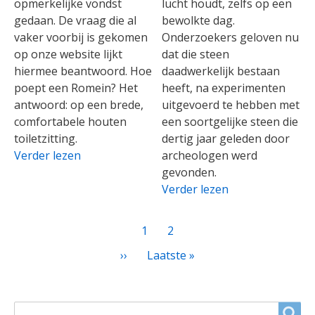
opmerkelijke vondst
lucht houdt, zelfs op een
gedaan. De vraag die al
bewolkte dag.
vaker voorbij is gekomen
Onderzoekers geloven nu
op onze website lijkt
dat die steen
hiermee beantwoord. Hoe
daadwerkelijk bestaan
poept een Romein? Het
heeft, na experimenten
antwoord: op een brede,
uitgevoerd te hebben met
comfortabele houten
een soortgelijke steen die
toiletzitting.
dertig jaar geleden door
Verder lezen
archeologen werd
gevonden.
Verder lezen
PAGINATIE
Huidige
1
Page
2
pagina
Volgende
››
Laatste
Laatste »
pagina
pagina
ZOEKVELD
Search