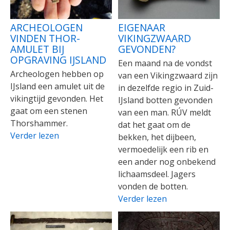
ARCHEOLOGEN
EIGENAAR
VINDEN THOR-
VIKINGZWAARD
AMULET BIJ
GEVONDEN?
OPGRAVING IJSLAND
Een maand na de vondst
Archeologen hebben op
van een Vikingzwaard zijn
IJsland een amulet uit de
in dezelfde regio in Zuid-
vikingtijd gevonden. Het
IJsland botten gevonden
gaat om een stenen
van een man. RÚV meldt
Thorshammer.
dat het gaat om de
Verder lezen
bekken, het dijbeen,
vermoedelijk een rib en
een ander nog onbekend
lichaamsdeel. Jagers
vonden de botten.
Verder lezen