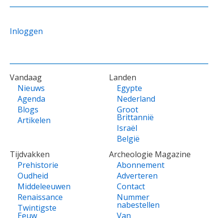
Inloggen
VOET
Vandaag
Landen
Nieuws
Egypte
Agenda
Nederland
Blogs
Groot
Brittannië
Artikelen
Israël
België
Tijdvakken
Archeologie Magazine
Prehistorie
Abonnement
Oudheid
Adverteren
Middeleeuwen
Contact
Renaissance
Nummer
nabestellen
Twintigste
Eeuw
Van