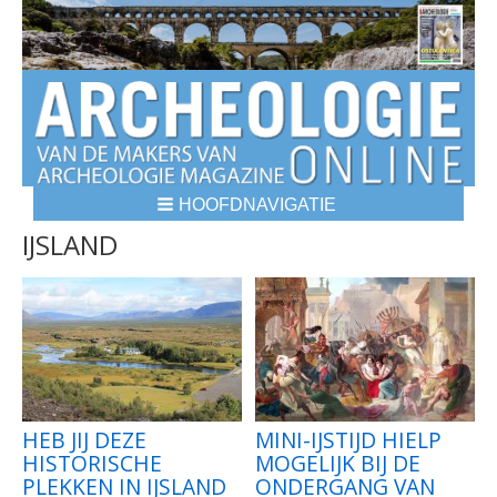
HOOFDNAVIGATIE
BREADCRUMBS
IJSLAND
HEB JIJ DEZE
MINI-IJSTIJD HIELP
HISTORISCHE
MOGELIJK BIJ DE
PLEKKEN IN IJSLAND
ONDERGANG VAN