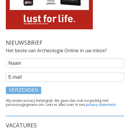
NIEUWSBRIEF
Het beste van Archeologie Online in uw inbox?
WEBFORM
Naam
E-mail
TEKST
Wij vinden privacy belangrijk. We gaan dan ook zorgvuldig met
persoonsgegevens om. Lees er alles over in ons
privacy-statement
.
ONDER
FORMULIER
VACATURES