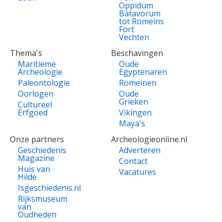
Oppidum
Batavorum
tot Romeins
Fort
Vechten
Thema's
Beschavingen
Maritieme
Oude
Archeologie
Egyptenaren
Paleontologie
Romeinen
Oorlogen
Oude
Grieken
Cultureel
Erfgoed
Vikingen
Maya's
Onze partners
Archeologieonline.nl
Geschiedenis
Adverteren
Magazine
Contact
Huis van
Vacatures
Hilde
Isgeschiedenis.nl
Rijksmuseum
van
Oudheden