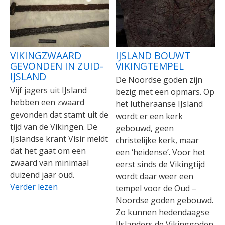
VIKINGZWAARD
IJSLAND BOUWT
GEVONDEN IN ZUID-
VIKINGTEMPEL
IJSLAND
De Noordse goden zijn
Vijf jagers uit IJsland
bezig met een opmars. Op
hebben een zwaard
het lutheraanse IJsland
gevonden dat stamt uit de
wordt er een kerk
tijd van de Vikingen. De
gebouwd, geen
IJslandse krant Vísir meldt
christelijke kerk, maar
dat het gaat om een
een ‘heidense’. Voor het
zwaard van minimaal
eerst sinds de Vikingtijd
duizend jaar oud.
wordt daar weer een
Verder lezen
tempel voor de Oud –
Noordse goden gebouwd.
Zo kunnen hedendaagse
IJslanders de Vikinggoden