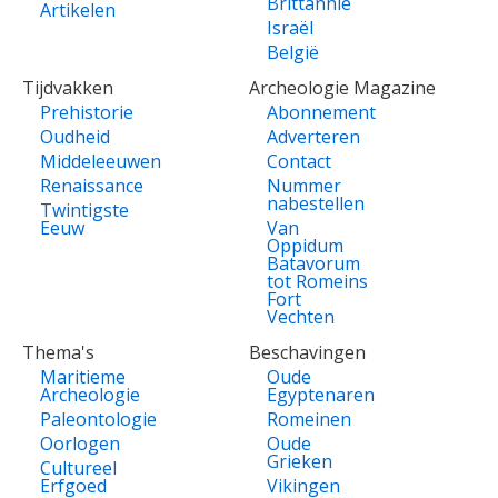
Brittannië
Artikelen
Israël
België
Tijdvakken
Archeologie Magazine
Prehistorie
Abonnement
Oudheid
Adverteren
Middeleeuwen
Contact
Renaissance
Nummer
nabestellen
Twintigste
Eeuw
Van
Oppidum
Batavorum
tot Romeins
Fort
Vechten
Thema's
Beschavingen
Maritieme
Oude
Archeologie
Egyptenaren
Paleontologie
Romeinen
Oorlogen
Oude
Grieken
Cultureel
Erfgoed
Vikingen