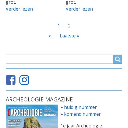
grot.
grot.
Verder lezen
Verder lezen
PAGINATIE
Huidige
1
Page
2
pagina
Volgende
››
Laatste
Laatste »
pagina
pagina
ZOEKVELD
Search
ARCHEOLOGIE MAGAZINE
»
huidig nummer
»
komend nummer
1e jaar Archeologie