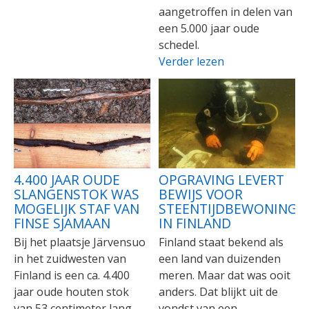
aangetroffen in delen van
een 5.000 jaar oude
schedel.
Verder lezen
4.400 JAAR OUDE
OPGRAVING LEVERT
SLANGENSTOK WAS
BEWIJS VOOR
MOGELIJK STAF VAN
STEENTIJDBEWONING
FINSE SJAMAAN
IN FINLAND
Bij het plaatsje Järvensuo
Finland staat bekend als
in het zuidwesten van
een land van duizenden
Finland is een ca. 4.400
meren. Maar dat was ooit
jaar oude houten stok
anders. Dat blijkt uit de
van 53 centimeter lang
vondst van een