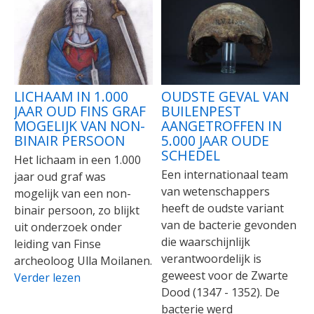
LICHAAM IN 1.000
OUDSTE GEVAL VAN
JAAR OUD FINS GRAF
BUILENPEST
MOGELIJK VAN NON-
AANGETROFFEN IN
BINAIR PERSOON
5.000 JAAR OUDE
SCHEDEL
Het lichaam in een 1.000
Een internationaal team
jaar oud graf was
van wetenschappers
mogelijk van een non-
heeft de oudste variant
binair persoon, zo blijkt
van de bacterie gevonden
uit onderzoek onder
die waarschijnlijk
leiding van Finse
verantwoordelijk is
archeoloog Ulla Moilanen.
geweest voor de Zwarte
Verder lezen
Dood (1347 - 1352). De
bacterie werd