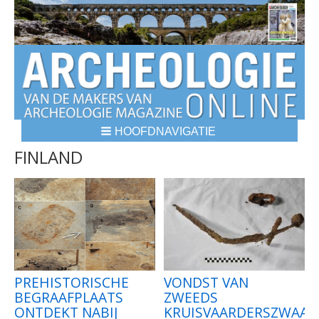
HOOFDNAVIGATIE
BREADCRUMBS
FINLAND
PREHISTORISCHE
VONDST VAN
BEGRAAFPLAATS
ZWEEDS
ONTDEKT NABIJ
KRUISVAARDERSZWAAR