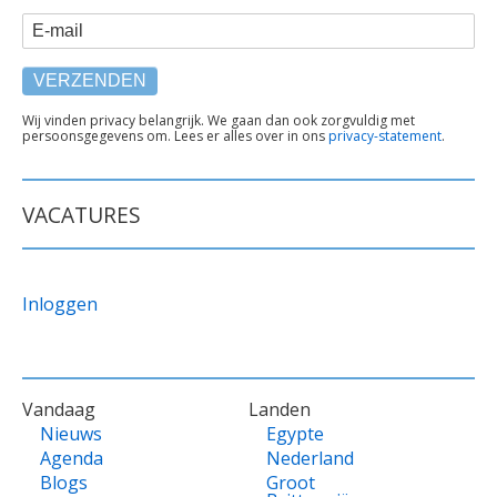
E-mail
TEKST
Wij vinden privacy belangrijk. We gaan dan ook zorgvuldig met
persoonsgegevens om. Lees er alles over in ons
privacy-statement
.
ONDER
FORMULIER
VACATURES
Inloggen
VOET
Vandaag
Landen
Nieuws
Egypte
Agenda
Nederland
Blogs
Groot