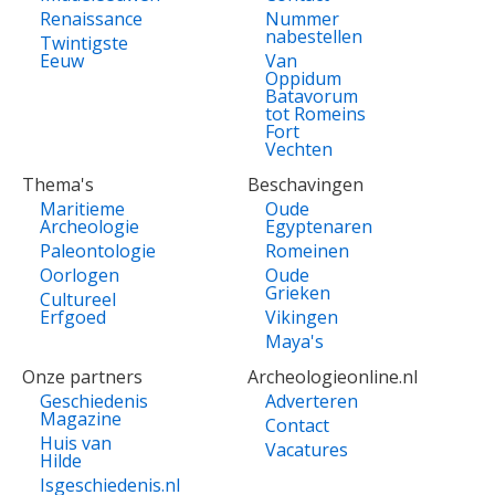
Renaissance
Nummer
nabestellen
Twintigste
Eeuw
Van
Oppidum
Batavorum
tot Romeins
Fort
Vechten
Thema's
Beschavingen
Maritieme
Oude
Archeologie
Egyptenaren
Paleontologie
Romeinen
Oorlogen
Oude
Grieken
Cultureel
Erfgoed
Vikingen
Maya's
Onze partners
Archeologieonline.nl
Geschiedenis
Adverteren
Magazine
Contact
Huis van
Vacatures
Hilde
Isgeschiedenis.nl