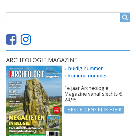
ZOEKVELD
Search
ARCHEOLOGIE MAGAZINE
»
huidig nummer
»
komend nummer
1e jaar Archeologie
Magazine vanaf slechts €
24,95
BESTELLEN? KLIK HIER!