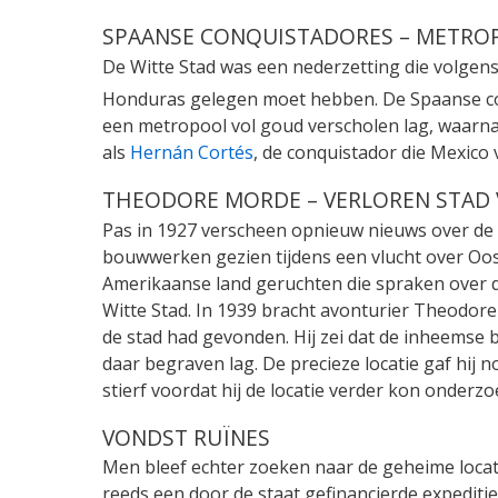
SPAANSE CONQUISTADORES – METRO
De Witte Stad was een nederzetting die volgens
Honduras gelegen moet hebben. De Spaanse co
een metropool vol goud verscholen lag, waarn
als
Hernán Cortés
, de conquistador die Mexico
THEODORE MORDE – VERLOREN STAD
Pas in 1927 verscheen opnieuw nieuws over de 
bouwwerken gezien tijdens een vlucht over Oos
Amerikaanse land geruchten die spraken over de
Witte Stad. In 1939 bracht avonturier Theodore
de stad had gevonden. Hij zei dat de inheemse
daar begraven lag. De precieze locatie gaf hij 
stierf voordat hij de locatie verder kon onderzo
VONDST RUÏNES
Men bleef echter zoeken naar de geheime locat
reeds een door de staat gefinancierde expeditie