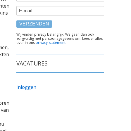
chten
E-mail
kins
TEKST
Wij vinden privacy belangrijk. We gaan dan ook
zorgvuldig met persoonsgegevens om. Lees er alles
ONDER
over in ons
privacy-statement
.
FORMULIER
men,
ikten
VACATURES
Inloggen
oren
 van
nu