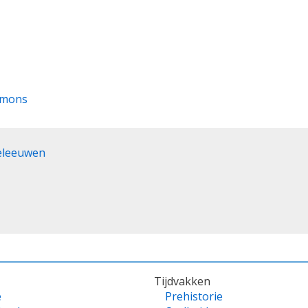
mmons
eleeuwen
Tijdvakken
e
Prehistorie