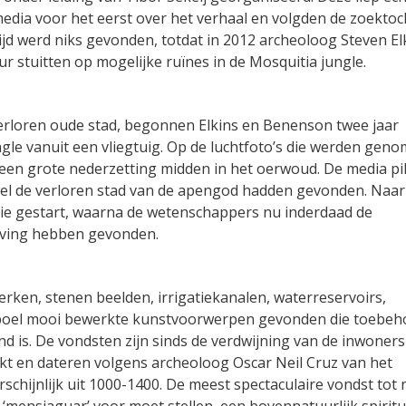
 media voor het eerst over het verhaal en volgden de zoekto
tijd werd niks gevonden, totdat in 2012 archeoloog Steven El
 stuitten op mogelijke ruïnes in de Mosquitia jungle.
erloren oude stad, begonnen Elkins en Benenson twee jaar
le vanuit een vliegtuig. Op de luchtfoto’s die werden geno
 een grote nederzetting midden in het oerwoud. De media p
 wel de verloren stad van de apengod hadden gevonden. Naar
tie gestart, waarna de wetenschappers nu inderdaad de
eving hebben gevonden.
rken, stenen beelden, irrigatiekanalen, waterreservoirs,
leboel mooi bewerkte kunstvoorwerpen gevonden die toebeh
nd is. De vondsten zijn sinds de verdwijning van de inwoners
t en dateren volgens archeoloog Oscar Neil Cruz van het
schijnlijk uit 1000-1400. De meest spectaculaire vondst tot 