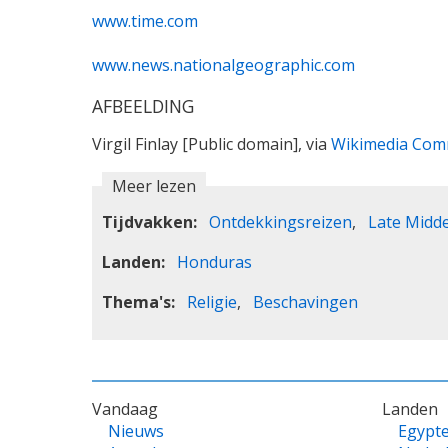
www.time.com
www.news.nationalgeographic.com
AFBEELDING
Virgil Finlay [Public domain], via
Wikimedia Co
Meer lezen
Tijdvakken
Ontdekkingsreizen
Late Midd
Landen
Honduras
Thema's
Religie
Beschavingen
VOET
Vandaag
Landen
Nieuws
Egypt