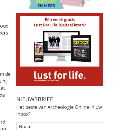
woud
kers
an de
 hij
dat
rde
NIEUWSBRIEF
Het beste van Archeologie Online in uw
inbox?
erd
WEBFORM
Naam
hter