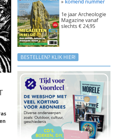
»
komend nummer
1e jaar Archeologie
Magazine vanaf
slechts € 24,95
BESTELLEN? KLIK HIER!
T
ras
gen