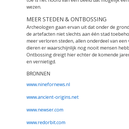
toe is het hoofd van een beeld dat mogelijk een
wezen.
MEER STEDEN & ONTBOSSING
Archeologen gaan ervan uit dat onder de gron
de artefacten niet slechts aan één stad toebeh
meer verloren steden, allen onderdeel van een v
dieren er waarschijnlijk nog nooit mensen hebb
Ontbossing dreigt hier echter de komende jare
en vernietigd.
BRONNEN
www.ninefornews.nl
www.ancient-origins.net
www.newser.com
www.redorbit.com