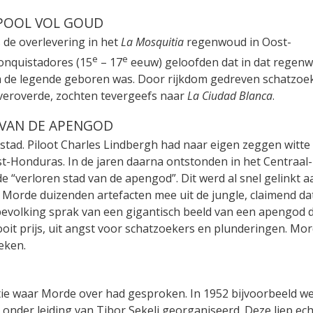
POOL VOL GOUD
 de overlevering in het
La Mosquitia
regenwoud in Oost-
e
e
nquistadores (15
– 17
eeuw) geloofden dat in dat regen
a de legende geboren was. Door rijkdom gedreven schatzoe
 veroverde, zochten tevergeefs naar
La Ciudad Blanca
.
 VAN DE APENGOD
stad. Piloot Charles Lindbergh had naar eigen zeggen witte
t-Honduras. In de jaren daarna ontstonden in het Centraal-
 “verloren stad van de apengod”. Dit werd al snel gelinkt a
 Morde duizenden artefacten mee uit de jungle, claimend dat
 bevolking sprak van een gigantisch beeld van een apengod 
nooit prijs, uit angst voor schatzoekers en plunderingen. Mo
eken.
ie waar Morde over had gesproken. In 1952 bijvoorbeeld w
 onder leiding van Tibor Sekelj georganiseerd. Deze liep ec