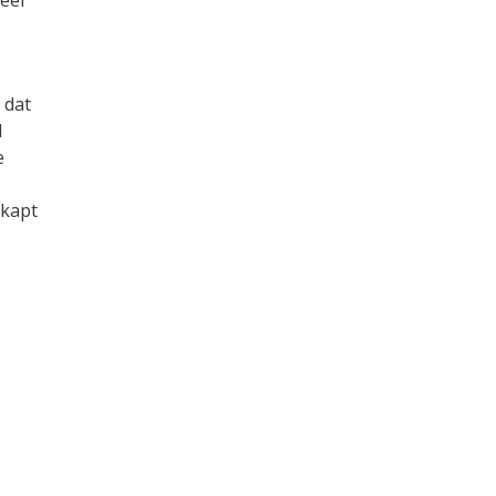
eel
 dat
l
e
ekapt