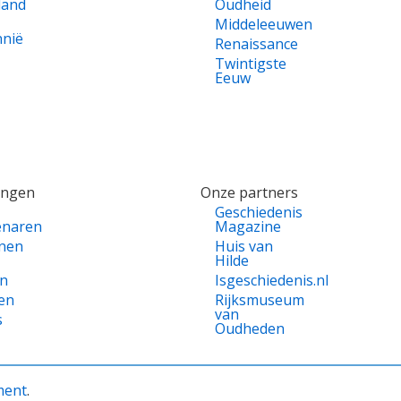
land
Oudheid
Middeleeuwen
nnië
Renaissance
Twintigste
Eeuw
ingen
Onze partners
Geschiedenis
enaren
Magazine
nen
Huis van
Hilde
en
Isgeschiedenis.nl
en
Rijksmuseum
van
s
Oudheden
ment
.