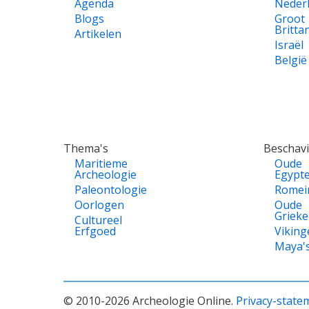
Agenda
Neder
Blogs
Groot
Britta
Artikelen
Israël
België
Thema's
Beschav
Maritieme
Oude
Archeologie
Egypt
Paleontologie
Romei
Oorlogen
Oude
Griek
Cultureel
Erfgoed
Viking
Maya'
© 2010-2026 Archeologie Online.
Privacy-state