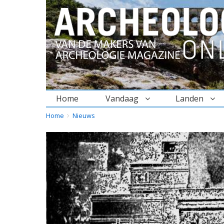
Home
Vandaag
Landen
BREADCRUMBS
YOU
Home
Nieuws
ARE
HERE: