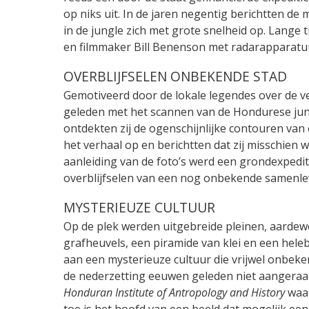
op niks uit. In de jaren negentig berichtten de
in de jungle zich met grote snelheid op. Lange 
en filmmaker Bill Benenson met radarapparatuur
OVERBLIJFSELEN ONBEKENDE STAD
Gemotiveerd door de lokale legendes over de v
geleden met het scannen van de Hondurese jung
ontdekten zij de ogenschijnlijke contouren van
het verhaal op en berichtten dat zij misschien
aanleiding van de foto’s werd een grondexpedi
overblijfselen van een nog onbekende samenl
MYSTERIEUZE CULTUUR
Op de plek werden uitgebreide pleinen, aardewe
grafheuvels, een piramide van klei en een he
aan een mysterieuze cultuur die vrijwel onbeke
de nederzetting eeuwen geleden niet aangeraak
Honduran Institute of Antropology and History
waar