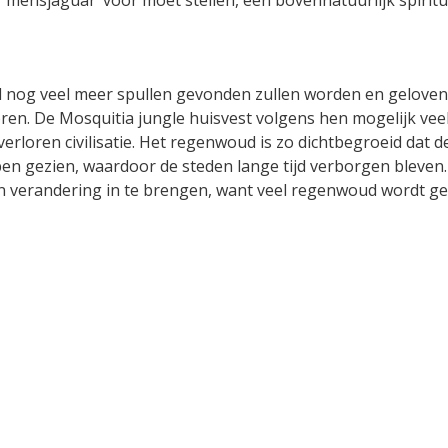
 ‘mensjaguar’ voor moet stellen, een bovennatuurlijk spiritu
d nog veel meer spullen gevonden zullen worden en geloven
oren. De Mosquitia jungle huisvest volgens hen mogelijk vee
erloren civilisatie. Het regenwoud is zo dichtbegroeid dat d
en gezien, waardoor de steden lange tijd verborgen bleven.
n verandering in te brengen, want veel regenwoud wordt g