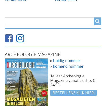
ZOEKVELD
Search
ARCHEOLOGIE MAGAZINE
»
huidig nummer
»
komend nummer
1e jaar Archeologie
Magazine vanaf slechts €
24,95
BESTELLEN? KLIK HIER!