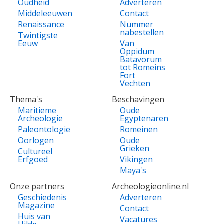
Oudheid
Adverteren
Middeleeuwen
Contact
Renaissance
Nummer
nabestellen
Twintigste
Eeuw
Van
Oppidum
Batavorum
tot Romeins
Fort
Vechten
Thema's
Beschavingen
Maritieme
Oude
Archeologie
Egyptenaren
Paleontologie
Romeinen
Oorlogen
Oude
Grieken
Cultureel
Erfgoed
Vikingen
Maya's
Onze partners
Archeologieonline.nl
Geschiedenis
Adverteren
Magazine
Contact
Huis van
Vacatures