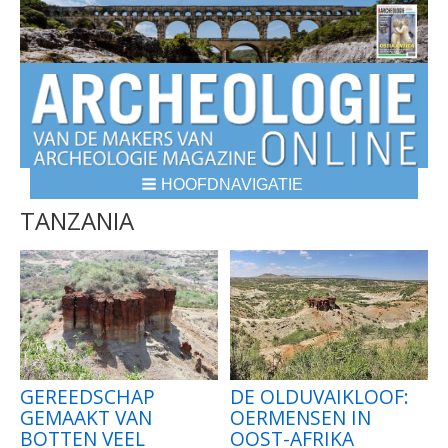
HOOFDNAVIGATIE
BREADCRUMBS
TANZANIA
GEREEDSCHAP
DE OLDUVAIKLOOF:
GEMAAKT VAN
OERMENSEN IN
BOTTEN VEEL
OOST-AFRIKA