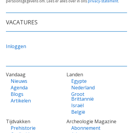
persoonsgegevens om. Lees er alles over in ons
privacy-statement
.
ONDER
FORMULIER
VACATURES
Inloggen
VOET
Vandaag
Landen
Nieuws
Egypte
Agenda
Nederland
Blogs
Groot
Brittannië
Artikelen
Israël
België
Tijdvakken
Archeologie Magazine
Prehistorie
Abonnement