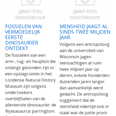
FOSSIELEN VAN
MENSHEID JAAGT AL
VERMOEDELIJK
SINDS TWEE MILJOEN
EERSTE
JAAR
DINOSAURIËR
Volgens een antropoloog
ONTDEKT
aan de universiteit van
De fossielen van een
Wisconsin jagen
arm-, rug- en heupbot die
mensachtigen al ruim
onlangs gevonden zijn in
twee miljoen jaar op
een opslagruimte in het
dieren, enkele honderden
Londense Natural History
duizenden jaren langer
Museum zijn volgens
dan aanvankelijk werd
onderzoekers
gedacht. De antropoloog
overblijfselen van de
suggereert dat de
allereerste dinosauriër: de
mensheid indertijd ook in
Nyasasaurus parringtoni.
staat was de juiste prooi