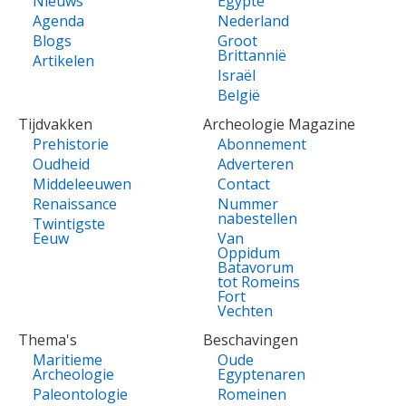
Nieuws
Egypte
Agenda
Nederland
Blogs
Groot
Brittannië
Artikelen
Israël
België
Tijdvakken
Archeologie Magazine
Prehistorie
Abonnement
Oudheid
Adverteren
Middeleeuwen
Contact
Renaissance
Nummer
nabestellen
Twintigste
Eeuw
Van
Oppidum
Batavorum
tot Romeins
Fort
Vechten
Thema's
Beschavingen
Maritieme
Oude
Archeologie
Egyptenaren
Paleontologie
Romeinen