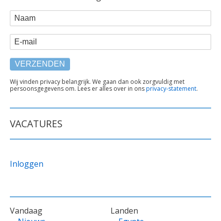
WEBFORM
Naam
E-mail
TEKST
Wij vinden privacy belangrijk. We gaan dan ook zorgvuldig met
persoonsgegevens om. Lees er alles over in ons
privacy-statement
.
ONDER
FORMULIER
VACATURES
Inloggen
VOET
Vandaag
Landen