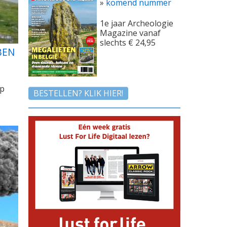
»
komend nummer
1e jaar Archeologie
Magazine vanaf
slechts € 24,95
BEN
op
BESTELLEN? KLIK HIER!