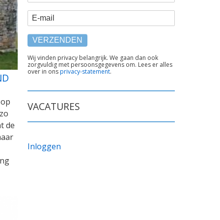
E-mail
TEKST
Wij vinden privacy belangrijk. We gaan dan ook
zorgvuldig met persoonsgegevens om. Lees er alles
ONDER
over in ons
privacy-statement
.
FORMULIER
ND
 op
VACATURES
 zo
t de
maar
Inloggen
ing