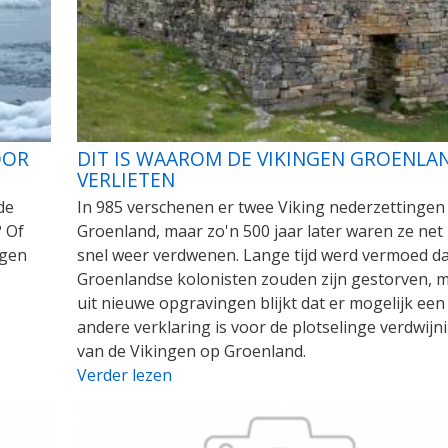
OOR
DIT IS WAAROM DE VIKINGEN GROENLA
VERLIETEN
de
In 985 verschenen er twee Viking nederzettingen
 Of
Groenland, maar zo'n 500 jaar later waren ze net
igen
snel weer verdwenen. Lange tijd werd vermoed da
Groenlandse kolonisten zouden zijn gestorven, 
uit nieuwe opgravingen blijkt dat er mogelijk een
andere verklaring is voor de plotselinge verdwijn
van de Vikingen op Groenland.
Verder lezen