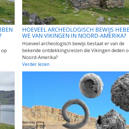
BBEN
HOEVEEL ARCHEOLOGISCH BEWIJS HEB
?
WE VAN VIKINGEN IN NOORD-AMERIKA?
Hoeveel archeologisch bewijs bestaat er van de
 op
bekende ontdekkingsreizen die Vikingen deden 
Noord-Amerika?
Verder lezen