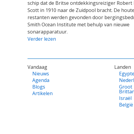
schip dat de Britse ontdekkingsreiziger Robert
Scott in 1910 naar de Zuidpool bracht. De hout
restanten werden gevonden door bergingsbedr
Smith Ocean Institute met behulp van nieuwe
sonarapparatuur.
Verder lezen
VOET
Vandaag
Landen
Nieuws
Egypt
Agenda
Neder
Blogs
Groot
Britta
Artikelen
Israël
België