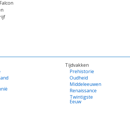
 Falcon
en
ijf
Tijdvakken
e
Prehistorie
land
Oudheid
Middeleeuwen
nnië
Renaissance
Twintigste
Eeuw