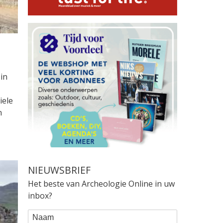
in
iele
n
NIEUWSBRIEF
Het beste van Archeologie Online in uw
inbox?
WEBFORM
Naam