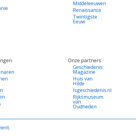
Middeleeuwen
nnië
Renaissance
Twintigste
Eeuw
ingen
Onze partners
Geschiedenis
enaren
Magazine
nen
Huis van
Hilde
en
Isgeschiedenis.nl
en
Rijksmuseum
van
s
Oudheden
ment
.