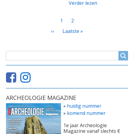
Verder lezen
PAGINATIE
Huidige
1
Page
2
pagina
Volgende
››
Laatste
Laatste »
pagina
pagina
ZOEKVELD
Search
ARCHEOLOGIE MAGAZINE
»
huidig nummer
»
komend nummer
1e jaar Archeologie
Magazine vanaf slechts €