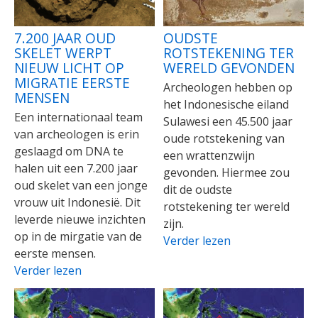
7.200 JAAR OUD
OUDSTE
SKELET WERPT
ROTSTEKENING TER
NIEUW LICHT OP
WERELD GEVONDEN
MIGRATIE EERSTE
Archeologen hebben op
MENSEN
het Indonesische eiland
Een internationaal team
Sulawesi een 45.500 jaar
van archeologen is erin
oude rotstekening van
geslaagd om DNA te
een wrattenzwijn
halen uit een 7.200 jaar
gevonden. Hiermee zou
oud skelet van een jonge
dit de oudste
vrouw uit Indonesië. Dit
rotstekening ter wereld
leverde nieuwe inzichten
zijn.
op in de mirgatie van de
Verder lezen
eerste mensen.
Verder lezen