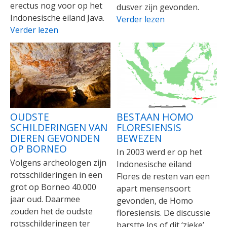
erectus nog voor op het
dusver zijn gevonden.
Indonesische eiland Java.
Verder lezen
Verder lezen
OUDSTE
BESTAAN HOMO
SCHILDERINGEN VAN
FLORESIENSIS
DIEREN GEVONDEN
BEWEZEN
OP BORNEO
In 2003 werd er op het
Volgens archeologen zijn
Indonesische eiland
rotsschilderingen in een
Flores de resten van een
grot op Borneo 40.000
apart mensensoort
jaar oud. Daarmee
gevonden, de Homo
zouden het de oudste
floresiensis. De discussie
rotsschilderingen ter
barstte los of dit ‘zieke’