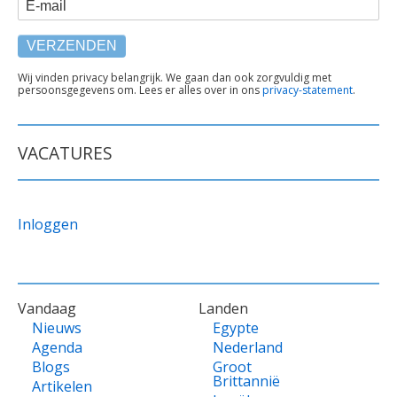
E-mail
TEKST
Wij vinden privacy belangrijk. We gaan dan ook zorgvuldig met
persoonsgegevens om. Lees er alles over in ons
privacy-statement
.
ONDER
FORMULIER
VACATURES
Inloggen
VOET
Vandaag
Landen
Nieuws
Egypte
Agenda
Nederland
Blogs
Groot
Brittannië
Artikelen