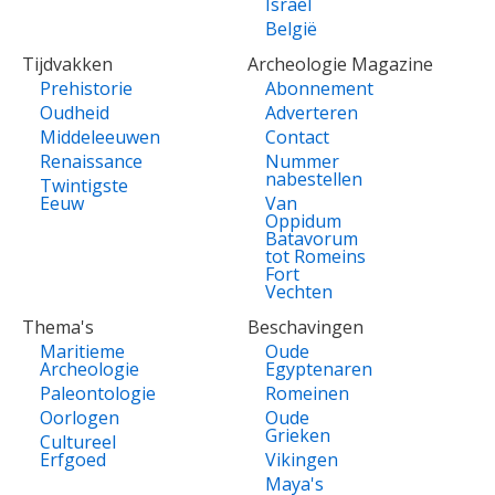
Israël
België
Tijdvakken
Archeologie Magazine
Prehistorie
Abonnement
Oudheid
Adverteren
Middeleeuwen
Contact
Renaissance
Nummer
nabestellen
Twintigste
Eeuw
Van
Oppidum
Batavorum
tot Romeins
Fort
Vechten
Thema's
Beschavingen
Maritieme
Oude
Archeologie
Egyptenaren
Paleontologie
Romeinen
Oorlogen
Oude
Grieken
Cultureel
Erfgoed
Vikingen
Maya's