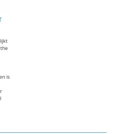
T
ijkt
 the
en is
r
l