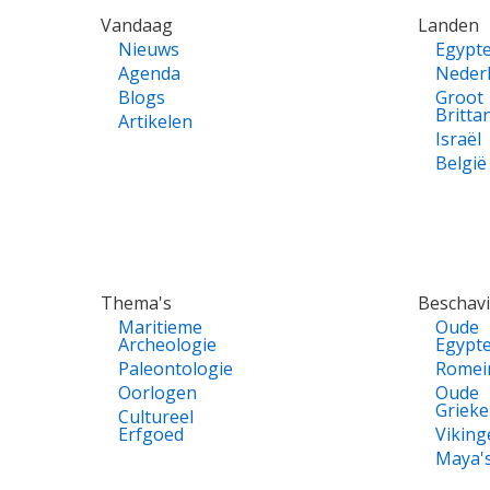
VOET
Vandaag
Landen
Nieuws
Egypt
Agenda
Neder
Blogs
Groot
Britta
Artikelen
Israël
België
Thema's
Beschav
Maritieme
Oude
Archeologie
Egypt
Paleontologie
Romei
Oorlogen
Oude
Griek
Cultureel
Erfgoed
Viking
Maya'