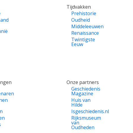
Tijdvakken
e
Prehistorie
land
Oudheid
Middeleeuwen
nnië
Renaissance
Twintigste
Eeuw
ingen
Onze partners
Geschiedenis
enaren
Magazine
nen
Huis van
Hilde
en
Isgeschiedenis.nl
en
Rijksmuseum
van
s
Oudheden