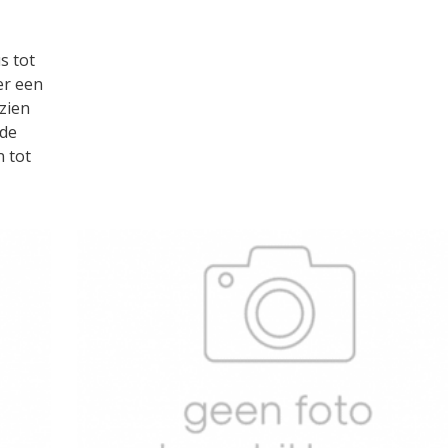
s tot
er een
zien
 de
n tot