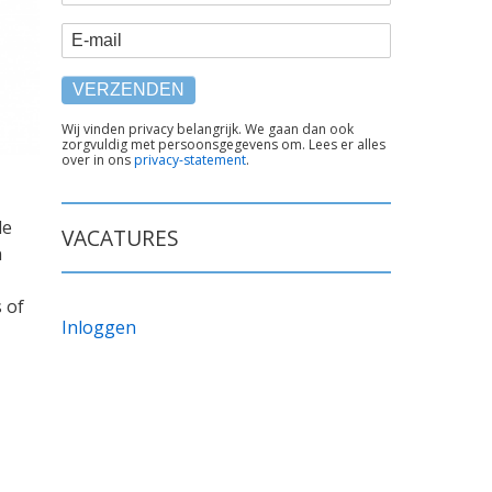
E-mail
TEKST
Wij vinden privacy belangrijk. We gaan dan ook
zorgvuldig met persoonsgegevens om. Lees er alles
ONDER
over in ons
privacy-statement
.
FORMULIER
de
VACATURES
n
 of
Inloggen