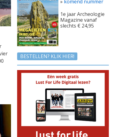
»
komend nummer
1e jaar Archeologie
Magazine vanaf
slechts € 24,95
N
r
vier
BESTELLEN? KLIK HIER!
00