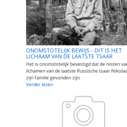
ONOMSTOTELIJK BEWIJS - DIT IS HET
LICHAAM VAN DE LAATSTE TSAAR
Het is onomstotelijk bevestigd dat de resten va
lichamen van de laatste Russische tsaar Nikolaa
zijn familie gevonden zijn.
Verder lezen