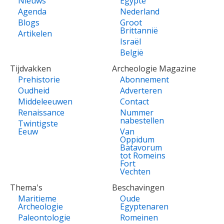
Nieuws
Egypte
Agenda
Nederland
Blogs
Groot
Brittannië
Artikelen
Israël
België
Tijdvakken
Archeologie Magazine
Prehistorie
Abonnement
Oudheid
Adverteren
Middeleeuwen
Contact
Renaissance
Nummer
nabestellen
Twintigste
Eeuw
Van
Oppidum
Batavorum
tot Romeins
Fort
Vechten
Thema's
Beschavingen
Maritieme
Oude
Archeologie
Egyptenaren
Paleontologie
Romeinen