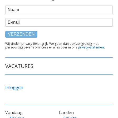
WEBFORM
Naam
E-mail
TEKST
Wij vinden privacy belangrijk. We gaan dan ook zorgvuldig met
persoonsgegevens om. Lees er alles over in ons
privacy-statement
.
ONDER
FORMULIER
VACATURES
Inloggen
VOET
Vandaag
Landen