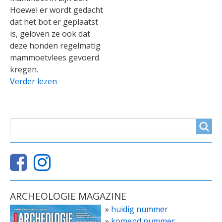
Hoewel er wordt gedacht
dat het bot er geplaatst
is, geloven ze ook dat
deze honden regelmatig
mammoetvlees gevoerd
kregen.
Verder lezen
ZOEKVELD
Search
ARCHEOLOGIE MAGAZINE
»
huidig nummer
»
komend nummer