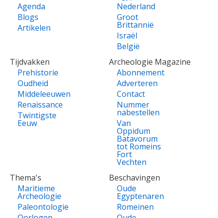
Agenda
Nederland
Blogs
Groot
Brittannië
Artikelen
Israël
België
Tijdvakken
Archeologie Magazine
Prehistorie
Abonnement
Oudheid
Adverteren
Middeleeuwen
Contact
Renaissance
Nummer
nabestellen
Twintigste
Eeuw
Van
Oppidum
Batavorum
tot Romeins
Fort
Vechten
Thema's
Beschavingen
Maritieme
Oude
Archeologie
Egyptenaren
Paleontologie
Romeinen
Oorlogen
Oude