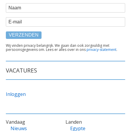
WEBFORM
Naam
E-mail
TEKST
Wij vinden privacy belangrijk. We gaan dan ook zorgvuldig met
persoonsgegevens om. Lees er alles over in ons
privacy-statement
.
ONDER
FORMULIER
VACATURES
Inloggen
VOET
Vandaag
Landen
Nieuws
Egypte