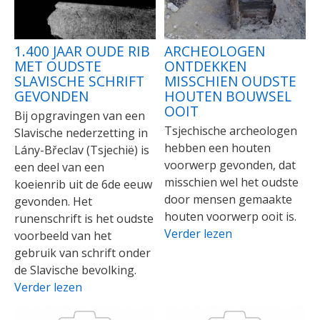
1.400 JAAR OUDE RIB
ARCHEOLOGEN
MET OUDSTE
ONTDEKKEN
SLAVISCHE SCHRIFT
MISSCHIEN OUDSTE
GEVONDEN
HOUTEN BOUWSEL
OOIT
Bij opgravingen van een
Tsjechische archeologen
Slavische nederzetting in
hebben een houten
Lány-Břeclav (Tsjechië) is
voorwerp gevonden, dat
een deel van een
misschien wel het oudste
koeienrib uit de 6de eeuw
door mensen gemaakte
gevonden. Het
houten voorwerp ooit is.
runenschrift is het oudste
Verder lezen
voorbeeld van het
gebruik van schrift onder
de Slavische bevolking.
Verder lezen