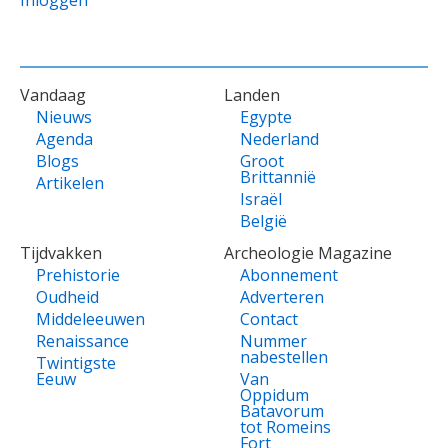
Inloggen
VOET
Vandaag
Landen
Nieuws
Egypte
Agenda
Nederland
Blogs
Groot
Brittannië
Artikelen
Israël
België
Tijdvakken
Archeologie Magazine
Prehistorie
Abonnement
Oudheid
Adverteren
Middeleeuwen
Contact
Renaissance
Nummer
nabestellen
Twintigste
Eeuw
Van
Oppidum
Batavorum
tot Romeins
Fort