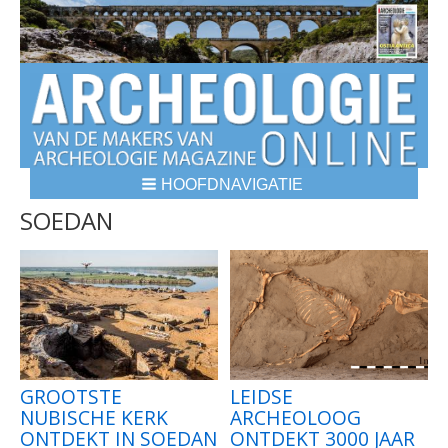
HOOFDNAVIGATIE
BREADCRUMBS
SOEDAN
GROOTSTE
LEIDSE
NUBISCHE KERK
ARCHEOLOOG
ONTDEKT IN SOEDAN
ONTDEKT 3000 JAAR