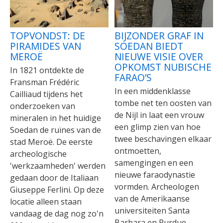
TOPVONDST: DE
BIJZONDER GRAF IN
PIRAMIDES VAN
SOEDAN BIEDT
MEROË
NIEUWE VISIE OVER
OPKOMST NUBISCHE
In 1821 ontdekte de
FARAO’S
Fransman Frédéric
In een middenklasse
Cailliaud tijdens het
tombe net ten oosten van
onderzoeken van
de Nijl in laat een vrouw
mineralen in het huidige
een glimp zien van hoe
Soedan de ruïnes van de
twee beschavingen elkaar
stad Meroë. De eerste
ontmoetten,
archeologische
samengingen en een
'werkzaamheden' werden
nieuwe faraodynastie
gedaan door de Italiaan
vormden. Archeologen
Giuseppe Ferlini. Op deze
van de Amerikaanse
locatie alleen staan
universiteiten Santa
vandaag de dag nog zo'n
Barbara en Purdue