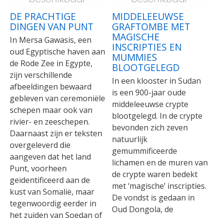
DE PRACHTIGE
MIDDELEEUWSE
DINGEN VAN PUNT
GRAFTOMBE MET
MAGISCHE
In Mersa Gawasis, een
INSCRIPTIES EN
oud Egyptische haven aan
MUMMIES
de Rode Zee in Egypte,
BLOOTGELEGD
zijn verschillende
In een klooster in Sudan
afbeeldingen bewaard
is een 900-jaar oude
gebleven van ceremoniële
middeleeuwse crypte
schepen maar ook van
blootgelegd. In de crypte
rivier- en zeeschepen.
bevonden zich zeven
Daarnaast zijn er teksten
natuurlijk
overgeleverd die
gemummificeerde
aangeven dat het land
lichamen en de muren van
Punt, voorheen
de crypte waren bedekt
geïdentificeerd aan de
met ‘magische’ inscripties.
kust van Somalië, maar
De vondst is gedaan in
tegenwoordig eerder in
Oud Dongola, de
het zuiden van Soedan of