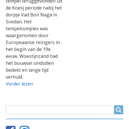
tempel teruggevonden uit
de Koesj periode nabij het
dorpje Vad Bon Naga in
Soedan. Het
tempelcomplex was
waargenomen door
Europeaanse reizigers in
het begin van de 19e
eeuw. Woestijnzand had
het bouwsel sindsdien
bedekt en lange tijd
verhuld.
Verder lezen
ZOEKVELD
Search