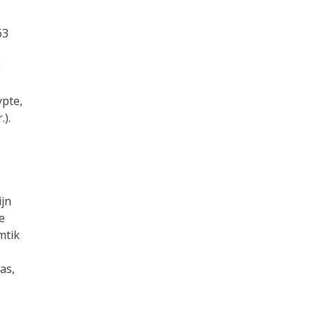
63
n
pte,
.)
.
ijn
e
mtik
as,