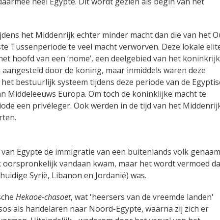
aarmee heel Egypte. Dit wordt gezien als begin van het
jdens het Middenrijk echter minder macht dan die van het 
rste Tussenperiode te veel macht verworven. Deze lokale elit
t hoofd van een ‘nome’, een deelgebied van het koninkrijk
 aangesteld door de koning, maar inmiddels waren deze
k het bestuurlijk systeem tijdens deze periode van de Egypti
van Middeleeuws Europa. Om toch de koninklijke macht te
de een privéleger. Ook werden in de tijd van het Middenrij
rten.
n van Egypte de immigratie van een buitenlands volk genaa
volk oorspronkelijk vandaan kwam, maar het wordt vermoed da
 huidige Syrië, Libanon en Jordanië) was.
ische
Hekaoe-chasoet
, wat 'heersers van de vreemde landen'
os als handelaren naar Noord-Egypte, waarna zij zich er