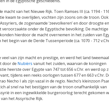
en in de Egyptische geschiedenis.
de macht van het Nieuwe Rijk. Toen Ramses III (
ca. 1194 - 11
stie kwam te overlijden, vochten zijn zoons om de troon. Ook
e Assyriers, de zogenaamde ‘zeevolkeren’ en door droogte e
 veroorzaakte onder de Egyptische bevolking. De machtige
konden hierdoor de macht overnemen in het zuiden van Egy
en het begin van de Derde Tussenperiode
(ca. 1070 - 712 v.Chr
veel van zijn macht en prestige, en werd het land tweemaal
st door de
Nubiërs
vanuit het zuiden, waarvan de koningen
tie heerste over Egypte van 747 tot 656 v.Chr. en werd op z
evant, tijdens een reeks oorlogen tussen 677 en 663 v.Chr. D
rao Necho I als zijn vazal in de regio. Necho’s kleinzoon Psa
zich al snel na het bestijgen van de troon onafhankelijk van
 Assyrië in een ingewikkelde burgeroorlog terecht gekomen w
van het Assyrische Rijk.