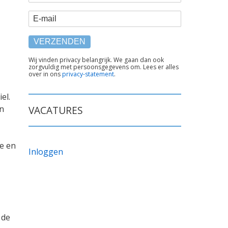
E-mail
TEKST
Wij vinden privacy belangrijk. We gaan dan ook
zorgvuldig met persoonsgegevens om. Lees er alles
ONDER
over in ons
privacy-statement
.
FORMULIER
el.
en
VACATURES
le en
Inloggen
1de