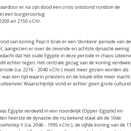
waardoor er na zijn dood een crisis ontstond rondom de
 in een burgeroorlog.
2200 en 2150 v.Chr.
ood van koning Pepi II brak er een ‘donkere’ periode van de
het, aangezien er over de zevende en achtste dynastie weinig
acht dat het oude Egypte in deze periode in chaos uiteenvi
it echter tegen. Het centrale gezag van de koning verdwe
eriode (ca. 2216 - 2040 v.Chr.) moet meer gezien worden als
was een tijd waarin priesters en de lokale elite meer macht
uiteenviel. Waarschijnlijk vond er echter geen grote culture
as Egypte verdeeld in een noordelijk (Opper-Egypte) en
rden heerste de dynastie die nu bekend staat als de 10de
ehotep II (ca. 2046 - 1995 v.Chr.), de vijfde koning van de 1