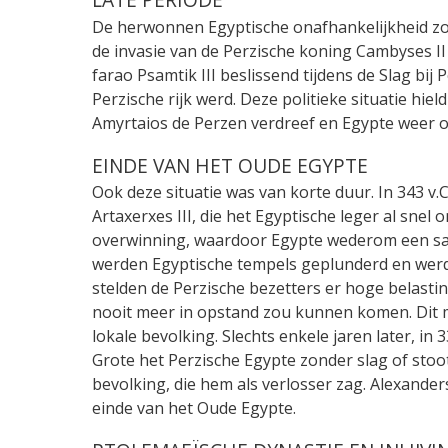
De herwonnen Egyptische onafhankelijkheid zou
de invasie van de Perzische koning Cambyses II 
farao Psamtik III beslissend tijdens de Slag bij
Perzische rijk werd. Deze politieke situatie hie
Amyrtaios de Perzen verdreef en Egypte weer 
EINDE VAN HET OUDE EGYPTE
Ook deze situatie was van korte duur. In 343 v.
Artaxerxes III, die het Egyptische leger al snel 
overwinning, waardoor Egypte wederom een sat
werden Egyptische tempels geplunderd en werde
stelden de Perzische bezetters er hoge belasti
nooit meer in opstand zou kunnen komen. Dit 
lokale bevolking. Slechts enkele jaren later, i
Grote het Perzische Egypte zonder slag of stoo
bevolking, die hem als verlosser zag. Alexande
einde van het Oude Egypte.