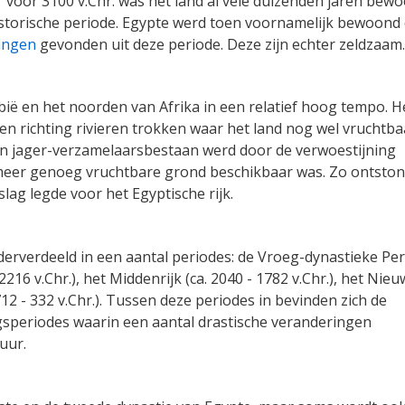
r voor 3100 v.Chr. was het land al vele duizenden jaren bewo
istorische periode. Egypte werd toen voornamelijk bewoond
tingen
gevonden uit deze periode. Deze zijn echter zeldzaam
ië en het noorden van Afrika in een relatief hoog tempo. H
n richting rivieren trokken waar het land nog wel vruchtba
 Een jager-verzamelaarsbestaan werd door de verwoestijning
meer genoeg vruchtbare grond beschikbaar was. Zo ontsto
lag legde voor het Egyptische rijk.
erverdeeld in een aantal periodes: de Vroeg-dynastieke Pe
- 2216 v.Chr.), het Middenrijk (ca. 2040 - 1782 v.Chr.), het Nie
(712 - 332 v.Chr.). Tussen deze periodes in bevinden zich de
speriodes waarin een aantal drastische veranderingen
tuur.