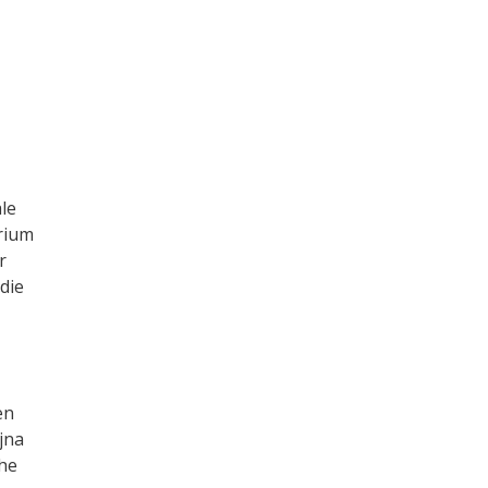
le
rium
r
die
en
jna
che