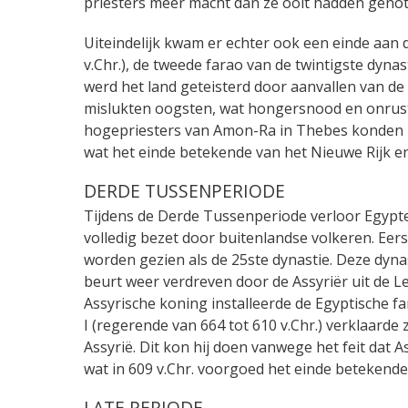
priesters meer macht dan ze ooit hadden genot
Uiteindelijk kwam er echter ook een einde aan 
v.Chr.), de tweede farao van de twintigste dyna
werd het land geteisterd door aanvallen van d
mislukten oogsten, wat hongersnood en onrust
hogepriesters van Amon-Ra in Thebes konden 
wat het einde betekende van het Nieuwe Rijk 
DERDE TUSSENPERIODE
Tijdens de Derde Tussenperiode verloor Egypte 
volledig bezet door buitenlandse volkeren. Eer
worden gezien als de 25ste dynastie. Deze dynas
beurt weer verdreven door de Assyriër uit de L
Assyrische koning installeerde de Egyptische fa
I (regerende van 664 tot 610 v.Chr.) verklaarde 
Assyrië. Dit kon hij doen vanwege het feit dat
wat in 609 v.Chr. voorgoed het einde betekende 
LATE PERIODE