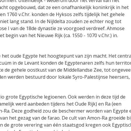
ormen. Uiteindelijk - wederom door het verval van het
 macht opgebouwd, dat ze een onafhankelijk koninkrijk in het
n 1760 v.Chr. konden de Hyksos zelfs tijdelijk het gehele
niet lang stand. In de Nijldelta zouden ze echter nog tot
se I van de 18de dynastie ze voorgoed verdreef. Ahmose
begin van het Nieuwe Rijk (ca. 1550 - 1070 v.Chr.) in.
e het oude Egypte het hoogtepunt van zijn macht. Het centra
uüm in de Levant konden de Egyptenaren zelfs hun territo
e de gehele oostkust van de Middellandse Zee, tot ongevee
en werden bestuurd door lokale Syro-Palestijnse heersers, 
o grote Egyptische legioenen. Ook werden in deze tijd de
elijk werd aanbeden tijdens het Oude Rijk) en Ra (een
-Ra. Deze godheid zou de beschermer worden van Egypte 
g van het gezag van de farao. De cult van Amon-Ra groeide bi
van de grote verering van één staatsgod kregen ook Egyptis