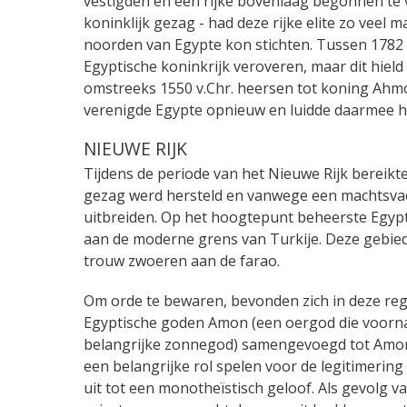
vestigden en een rijke bovenlaag begonnen te v
koninklijk gezag - had deze rijke elite zo veel
noorden van Egypte kon stichten. Tussen 1782 e
Egyptische koninkrijk veroveren, maar dit hield 
omstreeks 1550 v.Chr. heersen tot koning Ahmo
verenigde Egypte opnieuw en luidde daarmee het 
NIEUWE RIJK
Tijdens de periode van het Nieuwe Rijk bereikt
gezag werd hersteld en vanwege een machtsvac
uitbreiden. Op het hoogtepunt beheerste Egypt
aan de moderne grens van Turkije. Deze gebied
trouw zwoeren aan de farao.
Om orde te bewaren, bevonden zich in deze regi
Egyptische goden Amon (een oergod die voornam
belangrijke zonnegod) samengevoegd tot Amon
een belangrijke rol spelen voor de legitimerin
uit tot een monotheïstisch geloof. Als gevolg 