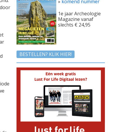
ond.
»
komend nummer
 door
1e jaar Archeologie
.
Magazine vanaf
slechts € 24,95
et
ar
BESTELLEN? KLIK HIER!
nd
riode
uwe