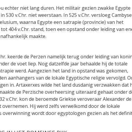
 echter niet lang duren. Het militair gezien zwakke Egypte
in 530 v.Chr. niet weerstaan. In 525 v.Chr. versloeg Cambyse
 Pelusium, waarna Egypte een satrapie (provincie) van het
ld tot 404 v.Chr. stand, toen een opstand onder leiding van en
onafhankelijk maakte.
Chr. keerde de Perzen namelijk terug onder leiding van koni
onder de voet liep. Nog datzelfde jaar behaalde hij de totale
rapie werd. Aangezien het land in opstand was gekomen,
n aanhangers van de lokale Egyptische religie vervolgd. O
ngen in. Artaxerxes wilde het land dusdanig verzwakken dat 
maakte de Perzische overheersing uiteraard gehaat onder d
n 332 v.Chr. kon de beroemde Griekse veroveraar Alexander de
t overnemen. Hij werd zelfs verwelkomd door de lokale
rs overwinning wordt door egyptologen gezien als het defini