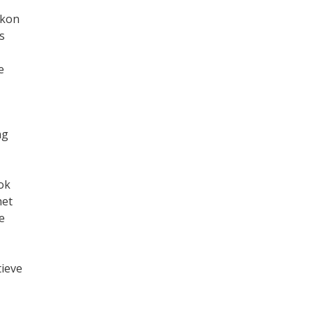
 kon
s
e
ng
ok
het
e
tieve