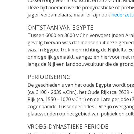
tussen ongeveer 3100 v.Chr. en 332 v. Chr. Maa
Deze tijd noemen we de predynastieke of preh
jager-verzamelaars, maar er zijn ook
nederzet
ONTSTAAN VAN EGYPTE
Tussen 6000 en 3600 v.Chr. verwoestijnden Arab
gevolg hiervan was dat mensen uit deze gebiede
was. In Egypte trok men richting de Nijldelta.
onmogelijk gemaakt, aangezien hiervoor niet 
langs de Nijl een landbouwcultuur die de gronds
PERIODISERING
De geschiedenis van het oude Egypte wordt ond
(ca. 3100 - 2639 v.Chr.), het Oude Rijk (ca. 2639 
Rijk (ca. 1550 - 1070 v.Chr.) en de Late periode 
zogenaamde Tussenperiodes. Dit zijn overgang
plaatsvonden op het gebied van politiek en cul
VROEG-DYNASTIEKE PERIODE