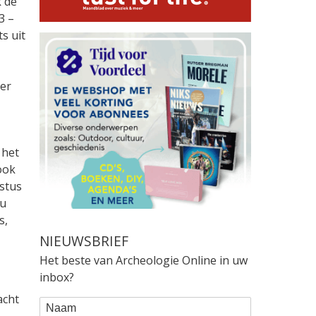
k de
3 –
s uit
per
 het
ook
istus
ou
s,
NIEUWSBRIEF
Het beste van Archeologie Online in uw
inbox?
acht
WEBFORM
Naam