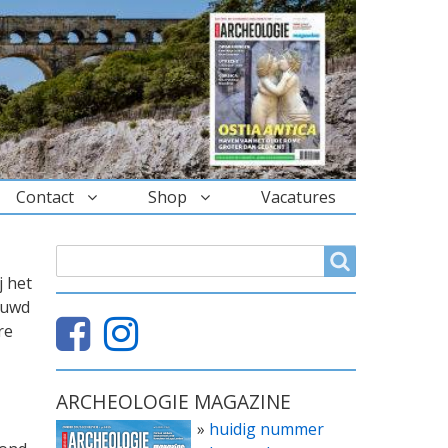
Contact
Shop
Vacatures
ZOEKVELD
Search
j het
bouwd
re
ARCHEOLOGIE MAGAZINE
»
huidig nummer