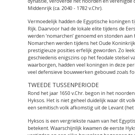
dynastie, veroverde het noorden en verenigde d
Middenrijk (ca. 2040 - 1782 v.Chr).
Vermoedelijk hadden de Egyptische koningen ti
Rijk. Daarvoor had de lokale elite tijdens de Ee
werden ‘nomarchen’ genoemd en stonden aan he
Nomarchen werden tijdens het Oude Koninkrijk
prestigieuze posities erfelijk geworden. Zo lee
geschiedenis enigszins op het feodale stelsel 
waarborgen, hadden veel koningen in deze perio
veel defensieve bouwwerken gebouwd zoals fo
TWEEDE TUSSENPERIODE
Rond het jaar 1650 v.Chr. begon in het noorde
Hyksos. Het is niet geheel duidelijk waar dit 
een semitisch volk afkomstig uit de Levant (het
Hyksos is een vergriekste naam van het Egypt
betekent. Waarschijnlijk kwamen de eerste Hyks