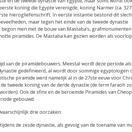
rste en de tweede dynastie van Egypte, maar soms wordt oo
eerste koning die Egypte verenigde, koning Narmer (ca. 327
te hiërogliefenschrift. In eerste instantie bestond dit slecht
eveelheden, maar tegen het einde van de tweede dynastie
. Ook begon men met de bouw van Mastaba’s, grafmonumenten
knotte piramides. De Mastaba kan gezien worden als voorlo
tijd van de piramidebouwers. Meestal wordt deze periode als
 dynastie gedefinieerd, al wordt door sommige egyptologen 
ische piramide werd namelijk al in de 27ste eeuw voor Chr
 de tweede koning van de derde dynastie (de term faraoh z
t worden). Ook de sfinx en de beroemde Piramides van Cheop
periode gebouwd.
waarschijnlijk drie oorzaken:
ijdens de zesde dynastie, als gevolg van de toename van m