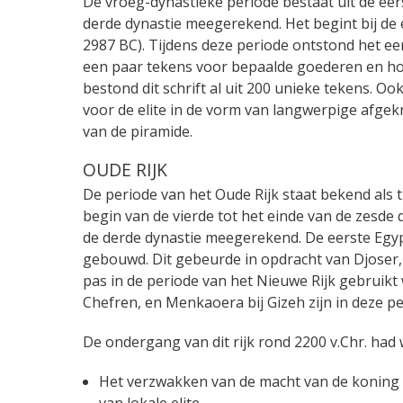
De vroeg-dynastieke periode bestaat uit de ee
derde dynastie meegerekend. Het begint bij de 
2987 BC). Tijdens deze periode ontstond het eers
een paar tekens voor bepaalde goederen en ho
bestond dit schrift al uit 200 unieke tekens
voor de elite in de vorm van langwerpige afge
van de piramide.
OUDE RIJK
De periode van het Oude Rijk staat bekend als 
begin van de vierde tot het einde van de zesde
de derde dynastie meegerekend. De eerste Egypt
gebouwd. Dit gebeurde in opdracht van Djoser,
pas in de periode van het Nieuwe Rijk gebruik
Chefren, en Menkaoera bij Gizeh zijn in deze 
De ondergang van dit rijk rond 2200 v.Chr. had 
Het verzwakken van de macht van de koning t
van lokale elite.