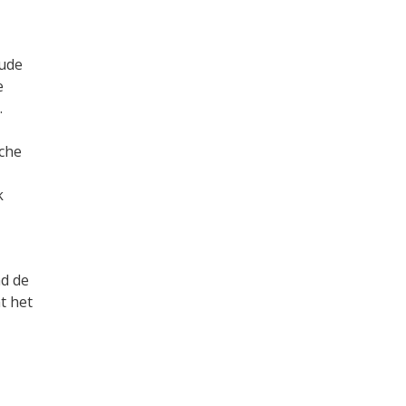
Oude
e
.
sche
k
md de
t het